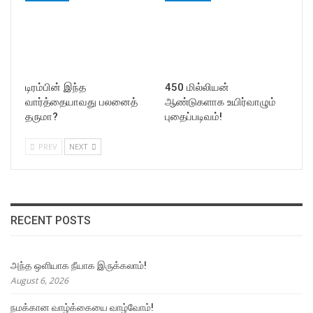
டிரம்பின் இந்த
450 மில்லியன்
வார்த்தையாவது பலனைத்
ஆண்டுகளாக உயிர்வாழும்
தருமா?
புதைப்படிவம்!
PREV
NEXT
RECENT POSTS
அந்த ஒளியாக நீயாக இருக்கலாம்!
August 6, 2026
நமக்கான வாழ்க்கையை வாழ்வோம்!