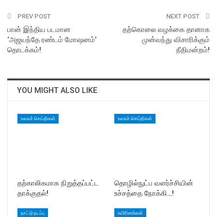
PREV POST
NEXT POST
பான் இந்திய படமான
தற்கொலை வழக்கை தானாக
‘அஜயந்தே ரண்டம் மோஷனம்’
முன்வந்து விசாரிக்கும்
தொடக்கம்!
நீதிமன்றம்!
YOU MIGHT ALSO LIKE
உலகச் செய்திகள்
உலகச் செய்திகள்
தற்காலிகமாக நிறுத்தப்பட்ட
தொழில்நுட்ப வளர்ச்சியின்
தாக்குதல்!
உச்சத்தை நோக்கி…!
நாட்டு நடப்பு
உயிரினங்கள்