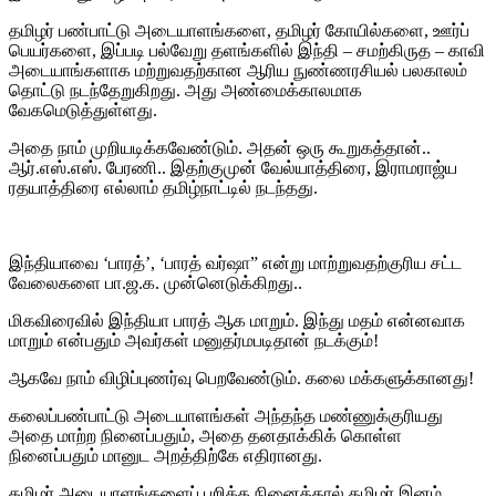
தமிழர் பண்பாட்டு அடையாளங்களை, தமிழர் கோயில்களை, ஊர்ப்
பெயர்களை, இப்படி பல்வேறு தளங்களில் இந்தி – சமற்கிருத – காவி
அடையாங்களாக மற்றுவதற்கான ஆரிய நுண்ணரசியல் பலகாலம்
தொட்டு நடந்தேறுகிறது. அது அண்மைக்காலமாக
வேகமெடுத்துள்ளது.
அதை நாம் முறியடிக்கவேண்டும். அதன் ஒரு கூறுகத்தான்..
ஆர்.எஸ்.எஸ். பேரணி.. இதற்குமுன் வேல்யாத்திரை, இராமராஜ்ய
ரதயாத்திரை எல்லாம் தமிழ்நாட்டில் நடந்தது.
இந்தியாவை ‘பாரத்’, ‘பாரத் வர்ஷா” என்று மாற்றுவதற்குரிய சட்ட
வேலைகளை பா.ஜ.க. முன்னெடுக்கிறது..
மிகவிரைவில் இந்தியா பாரத் ஆக மாறும். இந்து மதம் என்னவாக
மாறும் என்பதும் அவர்கள் மனுதர்மபடிதான் நடக்கும்!
ஆகவே நாம் விழிப்புணர்வு பெறவேண்டும். கலை மக்களுக்கானது!
கலைப்பண்பாட்டு அடையாளங்கள் அந்தந்த மண்ணுக்குரியது
அதை மாற்ற நினைப்பதும், அதை தனதாக்கிக் கொள்ள
நினைப்பதும் மானுட அறத்திற்கே எதிரானது.
தமிழர் அடையாளங்களைப் பறிக்க நினைத்தால் தமிழர் இனம்