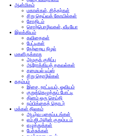
ஆன்மிகம்
மகான்கள், சித்தர்கள்
சிறு தெய்வக் கோயில்கள்
சோதிடம்
சொற்பொழிவுகள், வீடியோ
இலக்கியம்
கவிதைகள்
பேட்டிகள்
நேற்றைய நிழல்
மகளிருக்காக
அழகுக் குறிப்பு
ஆரோக்கியத் தகவல்கள்
சமையல் டிப்ஸ்
சிறு தொழில்கள்
கதம்பம்
இசை, நாட்டியம், ஓவியம்
குறுக்கெழுத்துப் போட்டி
தினம் ஒரு செய்தி
நம்பிக்கைத் தொடர்
மக்கள் திலகம்
அபூர்வ புகைப்படங்கள்
எம்.ஜி.ஆரின் குறும்படம்
எழுத்துக்கள்
பேச்சுக்கள்