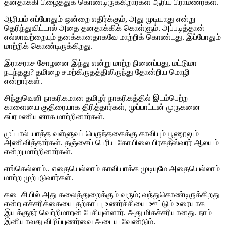
தனதாக்கி பிழைத்துக் கொண்டிருக்கிறார்கள் ஆரிய பிராமணர்கள்.
ஆரியம் எப்போதும் ஒன்றை எதிர்க்கும், அது முடியாது என்று
தெரிந்துவிட்டால் அதை தனதாக்கிக் கொள்ளும். அப்படித்தான்
எல்லாவற்றையும் தனக்கானதாகவே மாற்றிக் கொண்டது. இப்போதும்
மாற்றிக் கொண்டிருக்கிறது.
இராசராச சோழனை இந்து என்று மாற்ற நினைப்பது, மட்டுமா
நடந்தது? தமிழை சமற்கிருதத்திலிருந்து தோன்றிய மொழி
என்றார்கள்.
சிந்துவெளி நாகரிகமான தமிழர் நாகரிகத்தில் இடம்பெற்ற
காளையை குதிரையாக திரித்தார்கள், முப்பாட்டன் முருகனை
சுப்ரமணியனாக மாற்றினார்கள்.
முப்பால் யாத்த வள்ளுவப் பெருந்தகைக்கு காவியும் பூணூலும்
அணிவித்தார்கள். தஞ்சைப் பெரிய கோயிலை பிரகதீஸ்வரர் ஆலயம்
என்று மாற்றினார்கள்.
எங்கெல்லாம்.. எதையெல்லாம் காவியாக்க முடியுமே அதையெல்லாம்
மாற்ற முற்படுவார்கள்.
கடைசியில் அது கலைத்துறைக்கும் வரும்; வந்துகொண்டிருக்கிறது
என்ற எச்சரிக்கையை தற்காப்பு உணர்ச்சியை ஊட்டும் உரையாக
இயக்குநர் வெற்றிமாறன் பேசியுள்ளார். அது மிகச்சரியானது. நாம்
இனியாவது விழிப்புணர்வை அடைய வேண்டும்.