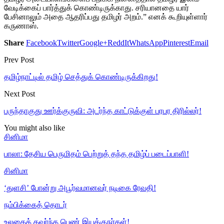
வேடிக்கைப் பார்த்துக் கொண்டிருக்காது. சரியானதை யார்
பேசினாலும் அதை ஆதரிப்பது தமிழர் அறம்.” எனக் கூறியுள்ளார்
கருணாஸ்.
Share
Facebook
Twitter
Google+
ReddIt
WhatsApp
Pinterest
Email
Prev Post
தமிழ்நாட்டில் தமிழ் செத்துக் கொண்டிருக்கிறது!
Next Post
பருந்தாகுது ஊர்க்குருவி: அடர்ந்த காட்டுக்குள் பரபர திரில்லர்!
You might also like
சினிமா
பாலா: தேசிய பெருமிதம் பெற்றுத் தந்த தமிழ்ப் படைப்பாளி!
சினிமா
‘துளசி’ போன்று அபூர்வமானவர் நடிகை ரேவதி!
நம்பிக்கைத் தொடர்
உலகைக் கவர்ந்த பெண் இயக்குநர்கள்!