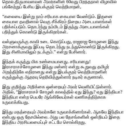
தொல்.திருமாவளவன் அவர்களின் 60வது பிறந்தநாள் விழாவில்
பங்கேற்றுப் பேசிய இயக்குநர் வெற்றிமாறன்,
“கலையை இன்று நாம் சரியாக கையாள வேண்டும். இதனை
கையாள தவறினால் வெகு சீக்கிரம் நிறைய அடையாளங்கள்
பறிக்கப்படும். தொடர்ந்து நம்மிடம் இருந்து அடையாளங்கள்
பறித்துக் கொண்டு இருக்கிறார்கள்.
வள்ளுவருக்கு காவி உடை கொடுப்பது, ராஜராஜ சோழனை இந்து
அரசனாக்குவது இப்படி தொடர்ந்து நடந்துகொண்டு இருக்கிறது.
இது சினிமாவிலும் நடக்கும்.” என்று பேசினார்.
இந்தக் கருத்து மிக உண்மையானது. சரியானது!
இராசராசச்சோழனை இந்து மன்னர் என்று கூறுவது தமிழர்
அறத்திற்கே எதிரானது என்று இயக்குநர் வெற்றிமாறனின்
கருத்துக்கு ஆதரவு தெரிவித்துள்ளார் நடிகர் கருணாஸ்.
இது குறித்து அறிக்கை ஒன்றையும் அவர் வெளியிட்டுள்ளார்.
அதில், “இராசராசச் சோழன் காலத்தில் ஏது இந்து? ஏது இந்தியா?
இந்தியா என்ற பெயரே ஆங்கிலேயர்கள் வணிகத்திற்காக
உருவாக்கியது.
இந்து மதத்தையும் அவர்களே உருவாக்கினார்கள். ஆகவே இந்தியா
என்பது ஒரு தேசமில்லை. அது பல தேசங்களின் ஒன்றியம் இதை
இந்திய அரசியலமைப்புச் சட்டமே சொல்கிறது.