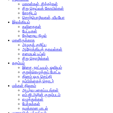
மகான்கள், சித்தர்கள்
சிறு தெய்வக் கோயில்கள்
சோதிடம்
சொற்பொழிவுகள், வீடியோ
இலக்கியம்
கவிதைகள்
பேட்டிகள்
நேற்றைய நிழல்
மகளிருக்காக
அழகுக் குறிப்பு
ஆரோக்கியத் தகவல்கள்
சமையல் டிப்ஸ்
சிறு தொழில்கள்
கதம்பம்
இசை, நாட்டியம், ஓவியம்
குறுக்கெழுத்துப் போட்டி
தினம் ஒரு செய்தி
நம்பிக்கைத் தொடர்
மக்கள் திலகம்
அபூர்வ புகைப்படங்கள்
எம்.ஜி.ஆரின் குறும்படம்
எழுத்துக்கள்
பேச்சுக்கள்
நமக்கான பாடல்
மணாவின் பக்கங்கள்