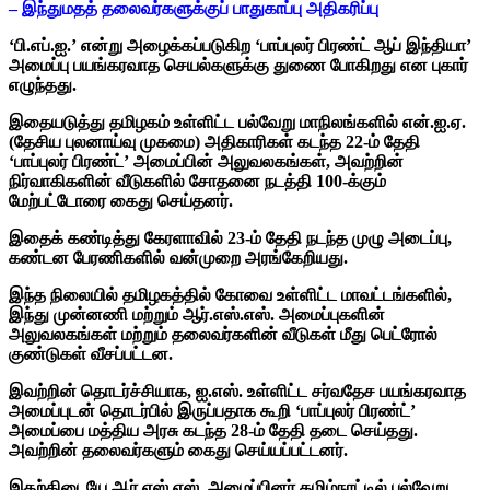
– இந்துமதத் தலைவர்களுக்குப் பாதுகாப்பு அதிகரிப்பு
‘பி.எப்.ஐ.’ என்று அழைக்கப்படுகிற ‘பாப்புலர் பிரண்ட் ஆப் இந்தியா’
அமைப்பு பயங்கரவாத செயல்களுக்கு துணை போகிறது என புகார்
எழுந்தது.
இதையடுத்து தமிழகம் உள்ளிட்ட பல்வேறு மாநிலங்களில் என்.ஐ.ஏ.
(தேசிய புலனாய்வு முகமை) அதிகாரிகள் கடந்த 22-ம் தேதி
‘பாப்புலர் பிரண்ட்’ அமைப்பின் அலுவலகங்கள், அவற்றின்
நிர்வாகிகளின் வீடுகளில் சோதனை நடத்தி 100-க்கும்
மேற்பட்டோரை கைது செய்தனர்.
இதைக் கண்டித்து கேரளாவில் 23-ம் தேதி நடந்த முழு அடைப்பு,
கண்டன பேரணிகளில் வன்முறை அரங்கேறியது.
இந்த நிலையில் தமிழகத்தில் கோவை உள்ளிட்ட மாவட்டங்களில்,
இந்து முன்னணி மற்றும் ஆர்.எஸ்.எஸ். அமைப்புகளின்
அலுவலகங்கள் மற்றும் தலைவர்களின் வீடுகள் மீது பெட்ரோல்
குண்டுகள் வீசப்பட்டன.
இவற்றின் தொடர்ச்சியாக, ஐ.எஸ். உள்ளிட்ட சர்வதேச பயங்கரவாத
அமைப்புடன் தொடர்பில் இருப்பதாக கூறி ‘பாப்புலர் பிரண்ட்’
அமைப்பை மத்திய அரசு கடந்த 28-ம் தேதி தடை செய்தது.
அவற்றின் தலைவர்களும் கைது செய்யப்பட்டனர்.
இதற்கிடையே ஆர்.எஸ்.எஸ். அமைப்பினர் தமிழ்நாட்டில் பல்வேறு