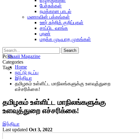
எழுத்துக்கள்
பேச்சுக்கள்
நமக்கான பாடல்
மணாவின் பக்கங்கள்
ஊர் சுற்றிக் குறிப்புகள்
சாப்பிட வாங்க
பரண்
மறக்க முடியாத முகங்கள்
Posts
Categories
Home
Tags
நாட்டு நடப்பு
இந்தியா
தமிழகம் உள்ளிட்ட மாநிலங்களுக்கு உளவுத்துறை
எச்சரிக்கை!
தமிழகம் உள்ளிட்ட மாநிலங்களுக்கு
உளவுத்துறை எச்சரிக்கை!
இந்தியா
Last updated
Oct 3, 2022