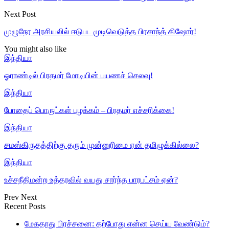
Next Post
முழுநேர அரசியலில் ஈடுபட முடிவெடுத்த பிரசாந்த் கிஷோர்!
You might also like
இந்தியா
ஓராண்டில் பிரதமர் மோடியின் பயணச் செலவு!
இந்தியா
போதைப் பொருட்கள் புழக்கம் – பிரதமர் எச்சரிக்கை!
இந்தியா
சமஸ்கிருதத்திற்கு தரும் முன்னுரிமை ஏன் தமிழுக்கில்லை?
இந்தியா
உச்சநீதிமன்ற உத்தரவில் வயது சார்ந்த பாரபட்சம் ஏன்?
Prev
Next
Recent Posts
மேகதாது பிரச்சனை: தற்போது என்ன செய்ய வேண்டும்?