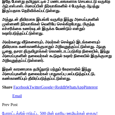
இதே போன்று தமிழ்நாட்டில் 2 மண்டலங்களாக செயல்பட்டு வருகிற
ஆர்.எஸ்.எஸ். அமைப்பின் நிர்வாகிகளில் 4 பேருக்கு ஆபத்து
இருப்பதாக தெரிவிக்கப்பட்டுள்ளது.
அத்துடன் தீவிரமாக இயங்கி வருகிற இந்து அமைப்புகளின்
முன்னணி நிர்வாகிகள் வெளியே செல்கிறபோது, மிகுந்த
எச்சரிக்கை உணர்வுடன் இருக்க வேண்டும் என்றும்
உஷார்படுத்தப்பட்டுள்ளது.
அவர்களது வீடுகளையும், அவர்கள் செல்லும் இடங்களையும்
தீவிரமாக கண்காணிக்குமாறும் அறிவுறுத்தப்பட்டுள்ளது. ஆயுத
பூஜை, தசரா திருவிழாக்கள் கொண்டாடப்படுகிற நிலையில், இந்து
அமைப்புகளின் தலைவர்கள் கூடுதல் உஷார் நிலையில் இருக்குமாறு
அறிவுறுத்தப்பட்டுள்ளனர்.
இதன் காரணமாக தமிழ்நாடு மற்றும் கேரளாவில் இந்து
அமைப்புகளின் தலைவர்கள் பாதுகாப்பு பலப்படுத்தப்பட்டு,
கண்காணிப்பும் தீவிரப்படுத்தப்பட்டுள்ளது.
Share
Facebook
Twitter
Google+
ReddIt
WhatsApp
Pinterest
Email
Prev Post
போராட்டத்தில் ஈடுபட்ட 500 மின் வாரிய ஊழியர்கள் கைது!