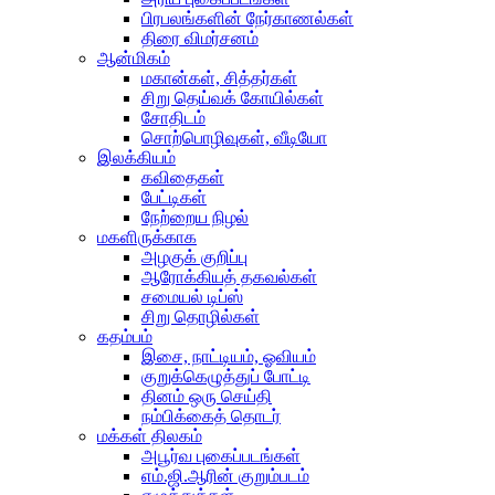
பிரபலங்களின் நேர்காணல்கள்
திரை விமர்சனம்
ஆன்மிகம்
மகான்கள், சித்தர்கள்
சிறு தெய்வக் கோயில்கள்
சோதிடம்
சொற்பொழிவுகள், வீடியோ
இலக்கியம்
கவிதைகள்
பேட்டிகள்
நேற்றைய நிழல்
மகளிருக்காக
அழகுக் குறிப்பு
ஆரோக்கியத் தகவல்கள்
சமையல் டிப்ஸ்
சிறு தொழில்கள்
கதம்பம்
இசை, நாட்டியம், ஓவியம்
குறுக்கெழுத்துப் போட்டி
தினம் ஒரு செய்தி
நம்பிக்கைத் தொடர்
மக்கள் திலகம்
அபூர்வ புகைப்படங்கள்
எம்.ஜி.ஆரின் குறும்படம்