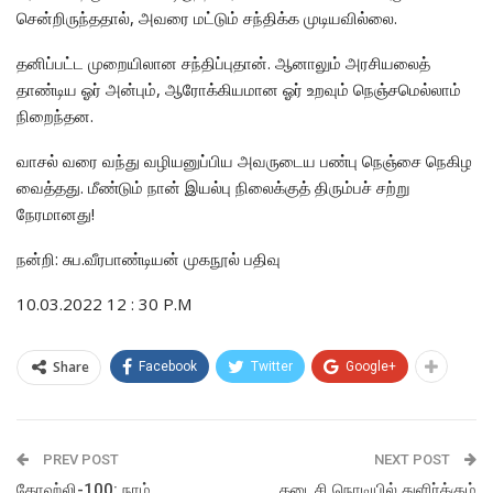
சென்றிருந்ததால், அவரை மட்டும் சந்திக்க முடியவில்லை.
தனிப்பட்ட முறையிலான சந்திப்புதான். ஆனாலும் அரசியலைத்
தாண்டிய ஓர் அன்பும், ஆரோக்கியமான ஓர் உறவும் நெஞ்சமெல்லாம்
நிறைந்தன.
வாசல் வரை வந்து வழியனுப்பிய அவருடைய பண்பு நெஞ்சை நெகிழ
வைத்தது. மீண்டும் நான் இயல்பு நிலைக்குத் திரும்பச் சற்று
நேரமானது!
நன்றி: சுப.வீரபாண்டியன் முகநூல் பதிவு
10.03.2022 12 : 30 P.M
Share
Facebook
Twitter
Google+
PREV POST
NEXT POST
கோஹ்லி-100: நாம்
கடைசி நொடியில் துளிர்க்கும்