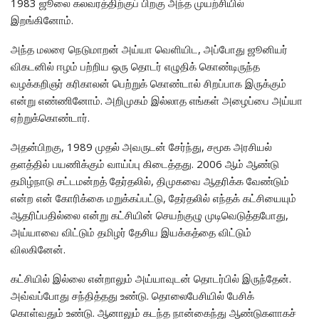
1983 ஜூலை கலவரத்திற்குப் பிறகு அந்த முயற்சியில்
இறங்கினோம்.
அந்த மலரை நெடுமாறன் அய்யா வெளியிட, அப்போது ஜூனியர்
விகடனில் ஈழம் பற்றிய ஒரு தொடர் எழுதிக் கொண்டிருந்த
வழக்கறிஞர் கரிகாலன் பெற்றுக் கொண்டால் சிறப்பாக இருக்கும்
என்று எண்ணினோம். அறிமுகம் இல்லாத எங்கள் அழைப்பை அய்யா
ஏற்றுக்கொண்டார்.
அதன்பிறகு, 1989 முதல் அவருடன் சேர்ந்து, சமூக அரசியல்
தளத்தில் பயணிக்கும் வாய்ப்பு கிடைத்தது. 2006 ஆம் ஆண்டு
தமிழ்நாடு சட்டமன்றத் தேர்தலில், திமுகவை ஆதரிக்க வேண்டும்
என்ற என் கோரிக்கை மறுக்கப்பட்டு, தேர்தலில் எந்தக் கட்சியையும்
ஆதரிப்பதில்லை என்று கட்சியின் செயற்குழு முடிவெடுத்தபோது,
அய்யாவை விட்டும் தமிழர் தேசிய இயக்கத்தை விட்டும்
விலகினேன்.
கட்சியில் இல்லை என்றாலும் அய்யாவுடன் தொடர்பில் இருந்தேன்.
அவ்வப்போது சந்தித்தது உண்டு. தொலைபேசியில் பேசிக்
கொள்வதும் உண்டு. ஆனாலும் கடந்த நான்கைந்து ஆண்டுகளாகச்