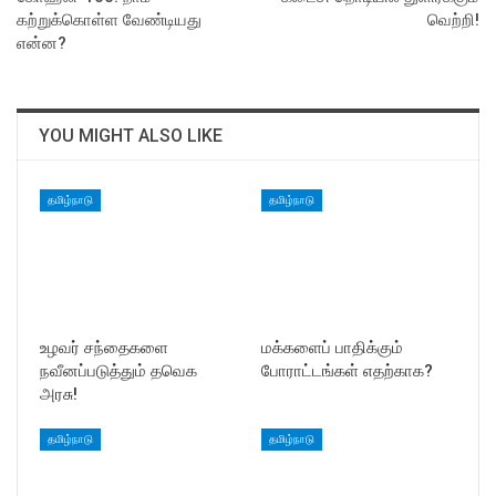
கற்றுக்கொள்ள வேண்டியது
வெற்றி!
என்ன?
YOU MIGHT ALSO LIKE
தமிழ்நாடு
தமிழ்நாடு
உழவர் சந்தைகளை
மக்களைப் பாதிக்கும்
நவீனப்படுத்தும் தவெக
போராட்டங்கள் எதற்காக?
அரசு!
தமிழ்நாடு
தமிழ்நாடு