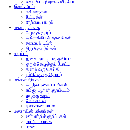
சொற்பொழிவுகள், வீடியோ
இலக்கியம்
கவிதைகள்
பேட்டிகள்
நேற்றைய நிழல்
மகளிருக்காக
அழகுக் குறிப்பு
ஆரோக்கியத் தகவல்கள்
சமையல் டிப்ஸ்
சிறு தொழில்கள்
கதம்பம்
இசை, நாட்டியம், ஓவியம்
குறுக்கெழுத்துப் போட்டி
தினம் ஒரு செய்தி
நம்பிக்கைத் தொடர்
மக்கள் திலகம்
அபூர்வ புகைப்படங்கள்
எம்.ஜி.ஆரின் குறும்படம்
எழுத்துக்கள்
பேச்சுக்கள்
நமக்கான பாடல்
மணாவின் பக்கங்கள்
ஊர் சுற்றிக் குறிப்புகள்
சாப்பிட வாங்க
பரண்