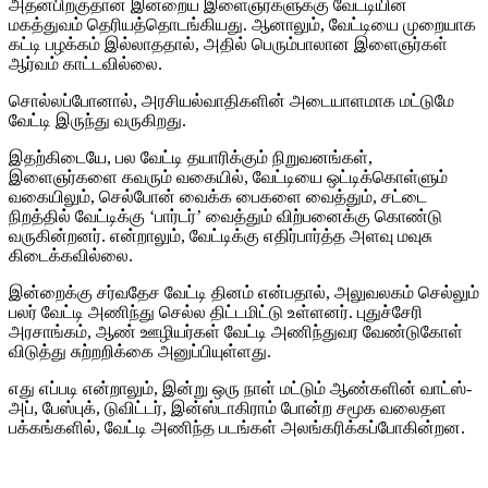
அதன்பிறகுதான் இன்றைய இளைஞர்களுக்கு வேட்டியின்
மகத்துவம் தெரியத்தொடங்கியது. ஆனாலும், வேட்டியை முறையாக
கட்டி பழக்கம் இல்லாததால், அதில் பெரும்பாலான இளைஞர்கள்
ஆர்வம் காட்டவில்லை.
சொல்லப்போனால், அரசியல்வாதிகளின் அடையாளமாக மட்டுமே
வேட்டி இருந்து வருகிறது.
இதற்கிடையே, பல வேட்டி தயாரிக்கும் நிறுவனங்கள்,
இளைஞர்களை கவரும் வகையில், வேட்டியை ஒட்டிக்கொள்ளும்
வகையிலும், செல்போன் வைக்க பைகளை வைத்தும், சட்டை
நிறத்தில் வேட்டிக்கு ‘பார்டர்’ வைத்தும் விற்பனைக்கு கொண்டு
வருகின்றனர். என்றாலும், வேட்டிக்கு எதிர்பார்த்த அளவு மவுசு
கிடைக்கவில்லை.
இன்றைக்கு சர்வதேச வேட்டி தினம் என்பதால், அலுவலகம் செல்லும்
பலர் வேட்டி அணிந்து செல்ல திட்டமிட்டு உள்ளனர். புதுச்சேரி
அரசாங்கம், ஆண் ஊழியர்கள் வேட்டி அணிந்துவர வேண்டுகோள்
விடுத்து சுற்றறிக்கை அனுப்பியுள்ளது.
எது எப்படி என்றாலும், இன்று ஒரு நாள் மட்டும் ஆண்களின் வாட்ஸ்-
அப், பேஸ்புக், டுவிட்டர், இன்ஸ்டாகிராம் போன்ற சமூக வலைதள
பக்கங்களில், வேட்டி அணிந்த படங்கள் அலங்கரிக்கப்போகின்றன.