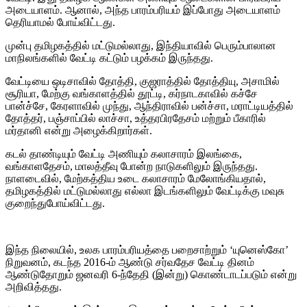
அடையாளம். ஆனால், அந்த பாரம்பரியம் இப்போது அடையாளம்
தெரியாமல் போய்விட்டது.
முன்பு தமிழகத்தில் மட்டுமல்லாது, இந்தியாவில் பெரும்பாலான
மாநிலங்களில் வேட்டி கட்டும் பழக்கம் இருந்தது.
வேட்டியை ஒடிசாவில் தோத்தி, குஜராத்தில் தோத்தியு, அசாமில்
சூரியா, மேற்கு வங்காளத்தில் தூட்டி, கர்நாடகாவில் கச்சே
பான்ச்சே, கேரளாவில் முந்து, ஆந்திராவில் பன்ச்சா, மராட்டியத்தில்
தோத்தர், பஞ்சாப்பில் லாச்சா, உத்தரபிரதேசம் மற்றும் பீகாரில்
மர்தானி என்று அழைக்கிறார்கள்.
கடல் தாண்டியும் வேட்டி அணியும் கலாசாரம் இலங்கை,
வங்காளதேசம், மாலத்தீவு போன்ற நாடுகளிலும் இருந்தது.
நாளடைவில், மேற்கத்திய உடை கலாசாரம் மேலோங்கியதால்,
தமிழகத்தில் மட்டுமல்லாது எல்லா இடங்களிலும் வேட்டிக்கு மவுசு
குறைந்துபோய்விட்டது.
இந்த நிலையில், உலக பாரம்பரியத்தை பறைசாற்றும் ‘யுனெஸ்கோ’
நிறுவனம், கடந்த 2016-ம் ஆண்டு சர்வதேச வேட்டி தினம்
ஆண்டுதோறும் ஜனவரி 6-ந்தேதி (இன்று) கொண்டாடப்படும் என்று
அறிவித்தது.