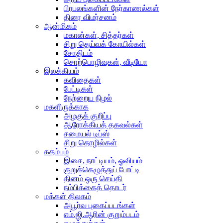
பிரபலங்களின் நேர்காணல்கள்
திரை விமர்சனம்
ஆன்மிகம்
மகான்கள், சித்தர்கள்
சிறு தெய்வக் கோயில்கள்
சோதிடம்
சொற்பொழிவுகள், வீடியோ
இலக்கியம்
கவிதைகள்
பேட்டிகள்
நேற்றைய நிழல்
மகளிருக்காக
அழகுக் குறிப்பு
ஆரோக்கியத் தகவல்கள்
சமையல் டிப்ஸ்
சிறு தொழில்கள்
கதம்பம்
இசை, நாட்டியம், ஓவியம்
குறுக்கெழுத்துப் போட்டி
தினம் ஒரு செய்தி
நம்பிக்கைத் தொடர்
மக்கள் திலகம்
அபூர்வ புகைப்படங்கள்
எம்.ஜி.ஆரின் குறும்படம்