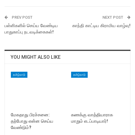
PREV POST
NEXT POST
பள்ளிகளில் செய்ய வேண்டிய
காந்தி காட்டிய கிராமிய வாழ்வு!
பாதுகாப்பு நடவடிக்கைகள்!
YOU MIGHT ALSO LIKE
தமிழ்நாடு
தமிழ்நாடு
மேகதாது பிரச்சனை:
கணக்கு வாத்தியாராக
தற்போது என்ன செய்ய
மாறும் எடப்பாடியார்!
வேண்டும்?