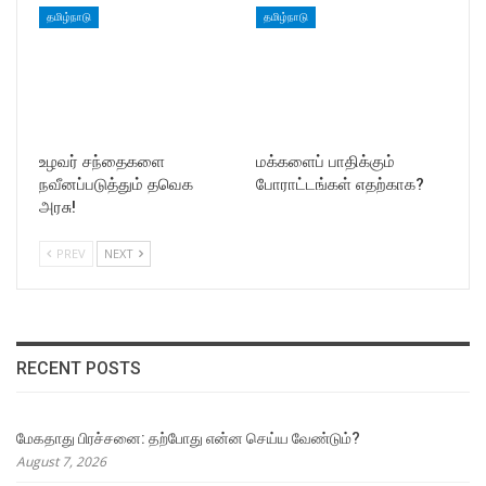
தமிழ்நாடு
தமிழ்நாடு
உழவர் சந்தைகளை
மக்களைப் பாதிக்கும்
நவீனப்படுத்தும் தவெக
போராட்டங்கள் எதற்காக?
அரசு!
PREV
NEXT
RECENT POSTS
மேகதாது பிரச்சனை: தற்போது என்ன செய்ய வேண்டும்?
August 7, 2026