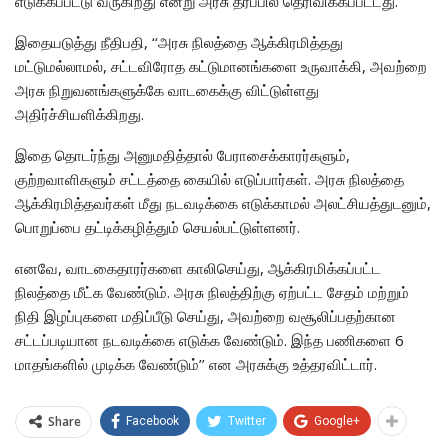
எடுக்கப்பட்டு வருகிறது என்று அரசு தரப்பில் தெரிவிக்கப்பட்டது.
இதையடுத்து நீதிபதி, ‘‘அரசு நிலத்தை ஆக்கிரமித்தது
மட்டுமல்லாமல், சட்டவிரோத கட்டுமானங்களை உருவாக்கி, அவற்றை
அரசு நிறுவனங்களுக்கே வாடகைக்கு விட்டுள்ளது
அதிர்ச்சியளிக்கிறது.
இதை தொடர்ந்து அனுமதித்தால் பேராசைக்காரர்களும்,
குற்றவாளிகளும் சட்டத்தை கையில் எடுப்பார்கள். அரசு நிலத்தை
ஆக்கிரமித்தவர்கள் மீது நடவடிக்கை எடுக்காமல் அலட்சியத்துடனும்,
பொறுப்பை தட்டிக்கழித்தும் செயல்பட்டுள்ளனர்.
எனவே, வாடகைதாரர்களை காலிசெய்து, ஆக்கிரமிக்கப்பட்ட
நிலத்தை மீட்க வேண்டும். அரசு நிலத்திற்கு ஏற்பட்ட சேதம் மற்றும்
நிதி இழப்புகளை மதிப்பீடு செய்து, அவற்றை வசூலிப்பதற்கான
சட்டப்படியான நடவடிக்கை எடுக்க வேண்டும். இந்த பணிகளை 6
மாதங்களில் முடிக்க வேண்டும்’’ என அரசுக்கு உத்தரவிட்டார்.
Share
Facebook
Twitter
Google+