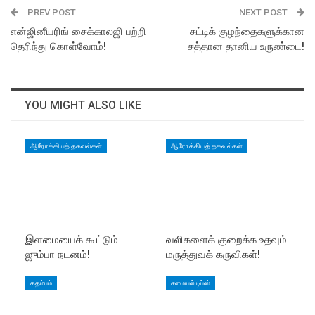
PREV POST
NEXT POST
என்ஜினீயரிங் சைக்காலஜி பற்றி
சுட்டிக் குழந்தைகளுக்கான
தெரிந்து கொள்வோம்!
சத்தான தானிய உருண்டை!
YOU MIGHT ALSO LIKE
ஆரோக்கியத் தகவல்கள்
ஆரோக்கியத் தகவல்கள்
இளமையைக் கூட்டும்
வலிகளைக் குறைக்க உதவும்
ஜும்பா நடனம்!
மருத்துவக் கருவிகள்!
கதம்பம்
சமையல் டிப்ஸ்