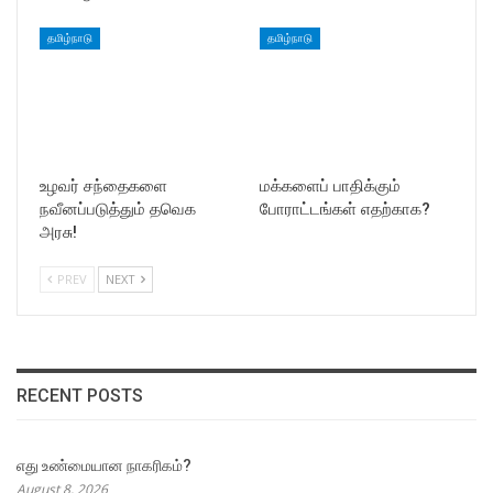
தமிழ்நாடு
தமிழ்நாடு
உழவர் சந்தைகளை
மக்களைப் பாதிக்கும்
நவீனப்படுத்தும் தவெக
போராட்டங்கள் எதற்காக?
அரசு!
PREV
NEXT
RECENT POSTS
எது உண்மையான நாகரிகம்?
August 8, 2026