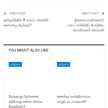
PREV POST
NEXT POST
தமிழகத்தில் 9 மாவட்டங்களில்
திறமையாளர்களைப்
கனமழை நீடிக்கும்!
பாரபட்சமின்றிப் போற்றிய
பொன்மனச் செம்மல்!
YOU MIGHT ALSO LIKE
தமிழ்நாடு
தமிழ்நாடு
மேகதாது பிரச்சனை:
கணக்கு வாத்தியாராக
தற்போது என்ன செய்ய
மாறும் எடப்பாடியார்!
வேண்டும்?