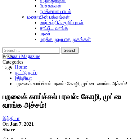
எழுத்துக்கள்
பேச்சுக்கள்
நமக்கான பாடல்
மணாவின் பக்கங்கள்
ஊர் சுற்றிக் குறிப்புகள்
சாப்பிட வாங்க
பரண்
மறக்க முடியாத முகங்கள்
Posts
Categories
Home
Tags
நாட்டு நடப்பு
இந்தியா
பறவைக் காய்ச்சல் பரவல்: கோழி, முட்டை வாங்க அச்சம்!
பறவைக் காய்ச்சல் பரவல்: கோழி, முட்டை
வாங்க அச்சம்!
இந்தியா
On
Jan 7, 2021
Share