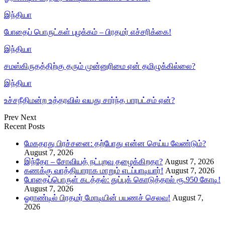
இந்தியா
போதைப் பொருட்கள் புழக்கம் – பிரதமர் எச்சரிக்கை!
இந்தியா
சமஸ்கிருதத்திற்கு தரும் முன்னுரிமை ஏன் தமிழுக்கில்லை?
இந்தியா
உச்சநீதிமன்ற உத்தரவில் வயது சார்ந்த பாரபட்சம் ஏன்?
Prev
Next
Recent Posts
மேகதாது பிரச்சனை: தற்போது என்ன செய்ய வேண்டும்?
August 7, 2026
இந்தோ – சோவியத் நட்புறவு தழைக்கிறதா?
August 7, 2026
கணக்கு வாத்தியாராக மாறும் எடப்பாடியார்!
August 7, 2026
போதைப்பொருள் கடத்தல்: துப்புக் கொடுத்தால் ரூ.950 கோடி!
August 7, 2026
ஓராண்டில் பிரதமர் மோடியின் பயணச் செலவு!
August 7,
2026