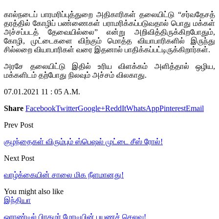
கால்நடைப் பாரமரிப்புத்துறை அதிகாரிகள் தலையிட்டு “சர்வதேசத்
தரத்தில் கோழிப் பண்ணைகள் பராமரிக்கப்படுவதால் பொது மக்கள்
அச்சப்படத் தேவையில்லை” என்று அறிவித்திருக்கிறபோதும்,
கோழி, முட்டைகளை விற்கும் மொத்த வியாபாரிகளில் இருந்து
சில்லறை வியாபாரிகள் வரை இதனால் பாதிக்கப்பட்டிருக்கிறார்கள்.
அரசே தலையிட்டு இதில் உரிய விளக்கம் அளித்தால் ஒழிய,
மக்களிடம் தற்போது நிலவும் அச்சம் விலகாது.
07.01.2021 11 : 05 A.M.
Share
Facebook
Twitter
Google+
ReddIt
WhatsApp
Pinterest
Email
Prev Post
குழந்தைகள் விரும்பும் ஸ்பெஷல் முட்டை சீஸ் ரோல்!
Next Post
வாழ்க்கையின் சாலை மிக நீளமானது!
You might also like
இந்தியா
ஓராண்டில் பிரதமர் மோடியின் பயணச் செலவு!