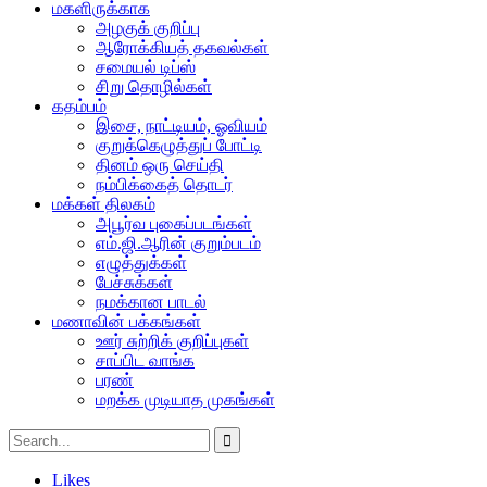
மகளிருக்காக
அழகுக் குறிப்பு
ஆரோக்கியத் தகவல்கள்
சமையல் டிப்ஸ்
சிறு தொழில்கள்
கதம்பம்
இசை, நாட்டியம், ஓவியம்
குறுக்கெழுத்துப் போட்டி
தினம் ஒரு செய்தி
நம்பிக்கைத் தொடர்
மக்கள் திலகம்
அபூர்வ புகைப்படங்கள்
எம்.ஜி.ஆரின் குறும்படம்
எழுத்துக்கள்
பேச்சுக்கள்
நமக்கான பாடல்
மணாவின் பக்கங்கள்
ஊர் சுற்றிக் குறிப்புகள்
சாப்பிட வாங்க
பரண்
மறக்க முடியாத முகங்கள்
Likes