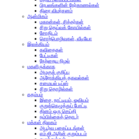
பிரபலங்களின் நேர்காணல்கள்
திரை விமர்சனம்
ஆன்மிகம்
மகான்கள், சித்தர்கள்
சிறு தெய்வக் கோயில்கள்
சோதிடம்
சொற்பொழிவுகள், வீடியோ
இலக்கியம்
கவிதைகள்
பேட்டிகள்
நேற்றைய நிழல்
மகளிருக்காக
அழகுக் குறிப்பு
ஆரோக்கியத் தகவல்கள்
சமையல் டிப்ஸ்
சிறு தொழில்கள்
கதம்பம்
இசை, நாட்டியம், ஓவியம்
குறுக்கெழுத்துப் போட்டி
தினம் ஒரு செய்தி
நம்பிக்கைத் தொடர்
மக்கள் திலகம்
அபூர்வ புகைப்படங்கள்
எம்.ஜி.ஆரின் குறும்படம்