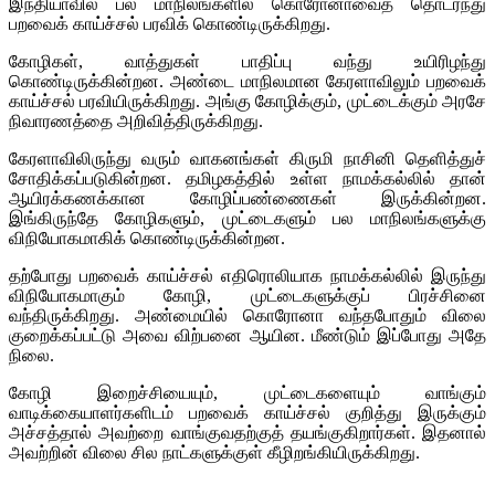
இந்தியாவில் பல மாநிலங்களில் கொரோனாவைத் தொடர்ந்து
பறவைக் காய்ச்சல் பரவிக் கொண்டிருக்கிறது.
கோழிகள், வாத்துகள் பாதிப்பு வந்து உயிரிழந்து
கொண்டிருக்கின்றன. அண்டை மாநிலமான கேரளாவிலும் பறவைக்
காய்ச்சல் பரவியிருக்கிறது. அங்கு கோழிக்கும், முட்டைக்கும் அரசே
நிவாரணத்தை அறிவித்திருக்கிறது.
கேரளாவிலிருந்து வரும் வாகனங்கள் கிருமி நாசினி தெளித்துச்
சோதிக்கப்படுகின்றன. தமிழகத்தில் உள்ள நாமக்கல்லில் தான்
ஆயிரக்கணக்கான கோழிப்பண்ணைகள் இருக்கின்றன.
இங்கிருந்தே கோழிகளும், முட்டைகளும் பல மாநிலங்களுக்கு
விநியோகமாகிக் கொண்டிருக்கின்றன.
தற்போது பறவைக் காய்ச்சல் எதிரொலியாக நாமக்கல்லில் இருந்து
விநியோகமாகும் கோழி, முட்டைகளுக்குப் பிரச்சினை
வந்திருக்கிறது. அண்மையில் கொரோனா வந்தபோதும் விலை
குறைக்கப்பட்டு அவை விற்பனை ஆயின. மீண்டும் இப்போது அதே
நிலை.
கோழி இறைச்சியையும், முட்டைகளையும் வாங்கும்
வாடிக்கையாளர்களிடம் பறவைக் காய்ச்சல் குறித்து இருக்கும்
அச்சத்தால் அவற்றை வாங்குவதற்குத் தயங்குகிறார்கள். இதனால்
அவற்றின் விலை சில நாட்களுக்குள் கீழிறங்கியிருக்கிறது.