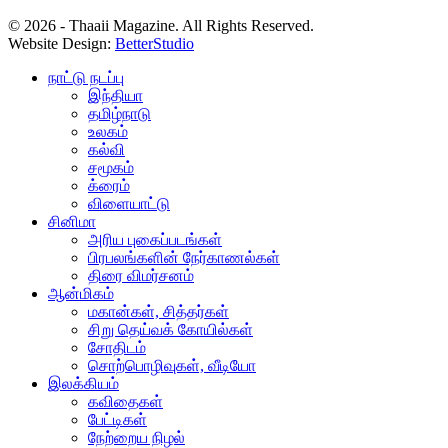
© 2026 - Thaaii Magazine. All Rights Reserved.
Website Design:
BetterStudio
நாட்டு நடப்பு
இந்தியா
தமிழ்நாடு
உலகம்
கல்வி
சமூகம்
க்ரைம்
விளையாட்டு
சினிமா
அரிய புகைப்படங்கள்
பிரபலங்களின் நேர்காணல்கள்
திரை விமர்சனம்
ஆன்மிகம்
மகான்கள், சித்தர்கள்
சிறு தெய்வக் கோயில்கள்
சோதிடம்
சொற்பொழிவுகள், வீடியோ
இலக்கியம்
கவிதைகள்
பேட்டிகள்
நேற்றைய நிழல்