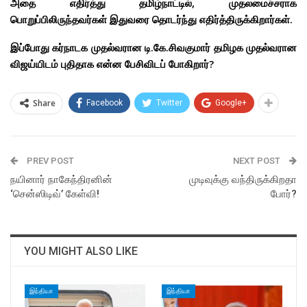
அதை எதிர்த்து தமிழ்நாட்டில், முதலமைச்சராக
பொறுப்பிலிருந்தவர்கள் இதுவரை தொடர்ந்து எதிர்த்திருக்கிறார்கள்.
இப்போது கர்நாடக முதல்வரான டி.கே.சிவகுமார் தமிழக முதல்வரான
விஜய்யிடம் புதிதாக என்ன பேசிவிடப் போகிறார்?
Share
Facebook
Twitter
Google+
PREV POST
NEXT POST
நயினார் நாகேந்திரனின்
முடிவுக்கு வந்திருக்கிறதா
‘சென்ஸிடிவ்’ கேள்வி!
போர்?
YOU MIGHT ALSO LIKE
இந்தியா
இந்தியா