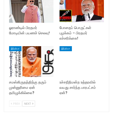
ஓராண்டில் பிரதமர்
போதைப் பொருட்கள்
மோடியின் பயணச் செலவு!
புழக்கம் – பிரதமர்
எச்சரிக்கை!
இந்தியா
இந்தியா
சமஸ்கிருதத்திற்கு தரும்
உச்சநீதிமன்ற உத்தரவில்
முன்னுரிமை ஏன்
வயது சார்ந்த பாரபட்சம்
தமிழுக்கில்லை?
ஏன்?
PREV
NEXT