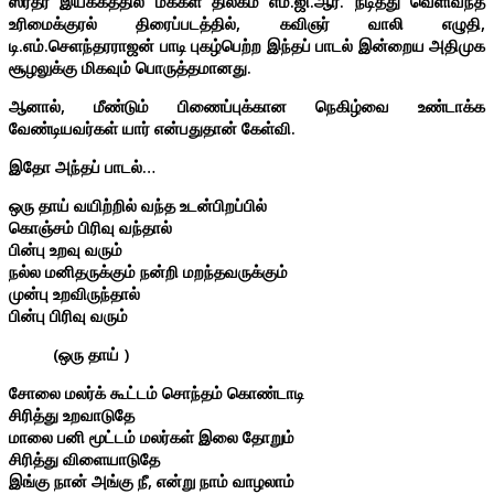
ஸ்ரீதர் இயக்கத்தில் மக்கள் திலகம் எம்.ஜி.ஆர். நடித்து வெளிவந்த
உரிமைக்குரல் திரைப்படத்தில், கவிஞர் வாலி எழுதி,
டி.எம்.செளந்தரராஜன் பாடி புகழ்பெற்ற இந்தப் பாடல் இன்றைய அதிமுக
சூழலுக்கு மிகவும் பொருத்தமானது.
ஆனால், மீண்டும் பிணைப்புக்கான நெகிழ்வை உண்டாக்க
வேண்டியவர்கள் யார் என்பதுதான் கேள்வி.
இதோ அந்தப் பாடல்…
ஒரு தாய் வயிற்றில் வந்த உடன்பிறப்பில்
கொஞ்சம் பிரிவு வந்தால்
பின்பு உறவு வரும்
நல்ல மனிதருக்கும் நன்றி மறந்தவருக்கும்
முன்பு உறவிருந்தால்
பின்பு பிரிவு வரும்
(ஒரு தாய் )
சோலை மலர்க் கூட்டம் சொந்தம் கொண்டாடி
சிரித்து உறவாடுதே
மாலை பனி மூட்டம் மலர்கள் இலை தோறும்
சிரித்து விளையாடுதே
இங்கு நான் அங்கு நீ, என்று நாம் வாழலாம்