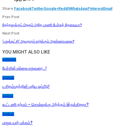
Share
Facebook
Twitter
Google+
ReddIt
WhatsApp
Pinterest
Email
Prev Post
தேர்தலுக்குப் பிறகும் அதே பாணி பேச்சுத் தேவையா?
Next Post
‘புதுக்கட்சி’ அவதாரம் எடுக்கும் அண்ணாமலை?
YOU MIGHT ALSO LIKE
தமிழ்நாடு
பேச்சின் எல்லை எதுவரை…!
அரசியல்
ப.சிதம்பரத்தின் புதிய ஒப்பீடு!
கதம்பம்
கூட்டணி தர்மம் – சொல்லுக்கு அர்த்தம் இருக்கிறதா?
அரசியல்
பாஜக யார் பக்கம்?