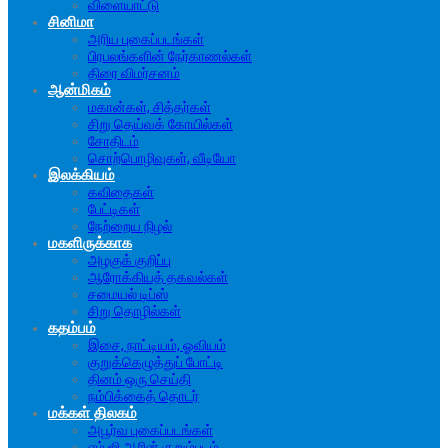
விளையாட்டு
சினிமா
அரிய புகைப்படங்கள்
பிரபலங்களின் நேர்காணல்கள்
திரை விமர்சனம்
ஆன்மிகம்
மகான்கள், சித்தர்கள்
சிறு தெய்வக் கோயில்கள்
சோதிடம்
சொற்பொழிவுகள், வீடியோ
இலக்கியம்
கவிதைகள்
பேட்டிகள்
நேற்றைய நிழல்
மகளிருக்காக
அழகுக் குறிப்பு
ஆரோக்கியத் தகவல்கள்
சமையல் டிப்ஸ்
சிறு தொழில்கள்
கதம்பம்
இசை, நாட்டியம், ஓவியம்
குறுக்கெழுத்துப் போட்டி
தினம் ஒரு செய்தி
நம்பிக்கைத் தொடர்
மக்கள் திலகம்
அபூர்வ புகைப்படங்கள்
எம்.ஜி.ஆரின் குறும்படம்