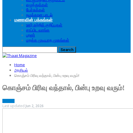
எழுத்துக்கள்
பேச்சுக்கள்
நமக்கான பாடல்
மணாவின் பக்கங்கள்
ஊர் சுற்றிக் குறிப்புகள்
சாப்பிட வாங்க
பரண்
மறக்க முடியாத முகங்கள்
Home
அரசியல்
கொஞ்சம் பிரிவு வந்தால், பின்பு உறவு வரும்!
கொஞ்சம் பிரிவு வந்தால், பின்பு உறவு வரும்!
அரசியல்
Last updated
Jun 2, 2026