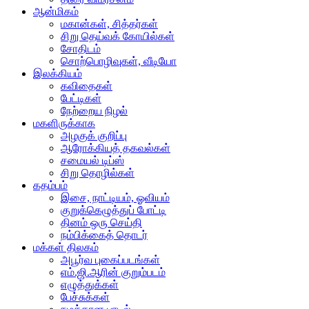
ஆன்மிகம்
மகான்கள், சித்தர்கள்
சிறு தெய்வக் கோயில்கள்
சோதிடம்
சொற்பொழிவுகள், வீடியோ
இலக்கியம்
கவிதைகள்
பேட்டிகள்
நேற்றைய நிழல்
மகளிருக்காக
அழகுக் குறிப்பு
ஆரோக்கியத் தகவல்கள்
சமையல் டிப்ஸ்
சிறு தொழில்கள்
கதம்பம்
இசை, நாட்டியம், ஓவியம்
குறுக்கெழுத்துப் போட்டி
தினம் ஒரு செய்தி
நம்பிக்கைத் தொடர்
மக்கள் திலகம்
அபூர்வ புகைப்படங்கள்
எம்.ஜி.ஆரின் குறும்படம்
எழுத்துக்கள்
பேச்சுக்கள்