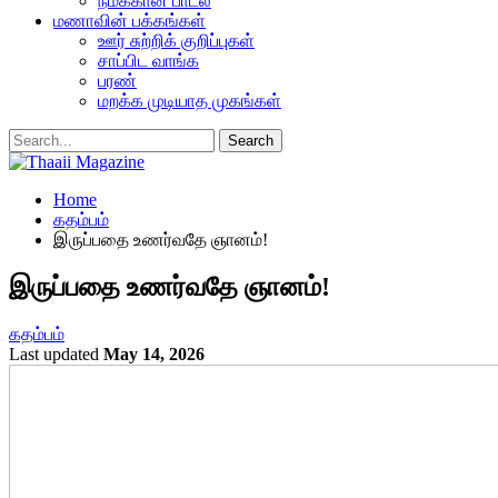
நமக்கான பாடல்
மணாவின் பக்கங்கள்
ஊர் சுற்றிக் குறிப்புகள்
சாப்பிட வாங்க
பரண்
மறக்க முடியாத முகங்கள்
Home
கதம்பம்
இருப்பதை உணர்வதே ஞானம்!
இருப்பதை உணர்வதே ஞானம்!
கதம்பம்
Last updated
May 14, 2026