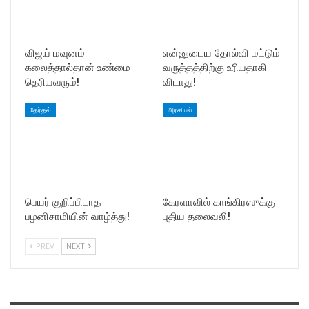
விஜய் மவுனம்
என்னுடைய தோல்வி மட்டும்
கலைத்தால்தான் உண்மை
வருத்தத்திற்கு உரியதாகி
தெரியவரும்!
விடாது!
தேர்தல்
அரசியல்
பெயர் குறிப்பிடாத
கேரளாவில் காங்கிரஸுக்கு
பழனிசாமியின் வாழ்த்து!
புதிய தலைவலி!
PREV
NEXT