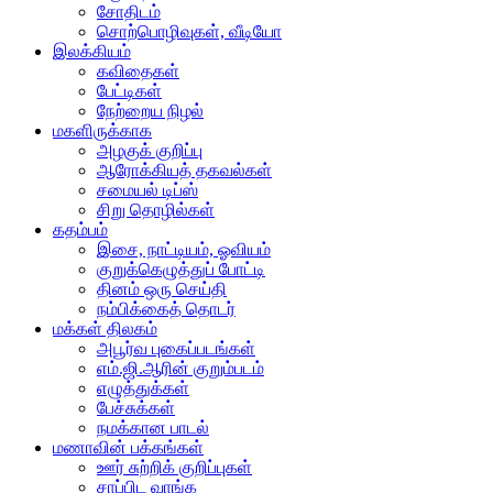
சோதிடம்
சொற்பொழிவுகள், வீடியோ
இலக்கியம்
கவிதைகள்
பேட்டிகள்
நேற்றைய நிழல்
மகளிருக்காக
அழகுக் குறிப்பு
ஆரோக்கியத் தகவல்கள்
சமையல் டிப்ஸ்
சிறு தொழில்கள்
கதம்பம்
இசை, நாட்டியம், ஓவியம்
குறுக்கெழுத்துப் போட்டி
தினம் ஒரு செய்தி
நம்பிக்கைத் தொடர்
மக்கள் திலகம்
அபூர்வ புகைப்படங்கள்
எம்.ஜி.ஆரின் குறும்படம்
எழுத்துக்கள்
பேச்சுக்கள்
நமக்கான பாடல்
மணாவின் பக்கங்கள்
ஊர் சுற்றிக் குறிப்புகள்
சாப்பிட வாங்க