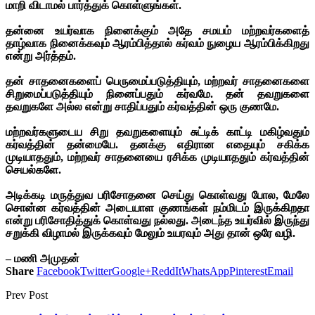
மாறி விடாமல் பார்த்துக் கொள்ளுங்கள்.
தன்னை உயர்வாக நினைக்கும் அதே சமயம் மற்றவர்களைத்
தாழ்வாக நினைக்கவும் ஆரம்பித்தால் கர்வம் நுழைய ஆரம்பிக்கிறது
என்று அர்த்தம்.
தன் சாதனைகளைப் பெருமைப்படுத்தியும், மற்றவர் சாதனைகளை
சிறுமைப்படுத்தியும் நினைப்பதும் கர்வமே. தன் தவறுகளை
தவறுகளே அல்ல என்று சாதிப்பதும் கர்வத்தின் ஒரு குணமே.
மற்றவர்களுடைய சிறு தவறுகளையும் சுட்டிக் காட்டி மகிழ்வதும்
கர்வத்தின் தன்மையே. தனக்கு எதிரான எதையும் சகிக்க
முடியாததும், மற்றவர் சாதனையை ரசிக்க முடியாததும் கர்வத்தின்
செயல்களே.
அடிக்கடி மருத்துவ பரிசோதனை செய்து கொள்வது போல, மேலே
சொன்ன கர்வத்தின் அடையாள குணங்கள் நம்மிடம் இருக்கிறதா
என்று பரிசோதித்துக் கொள்வது நல்லது.
அடைந்த உயர்வில் இருந்து
சறுக்கி விழாமல் இருக்கவும் மேலும் உயரவும் அது தான் ஒரே வழி.
– மணி அமுதன்
Share
Facebook
Twitter
Google+
ReddIt
WhatsApp
Pinterest
Email
Prev Post