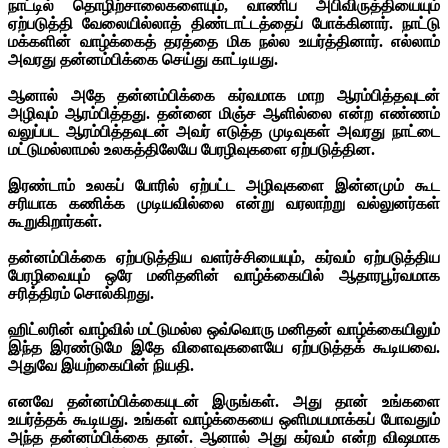
நாட்டில் தொழிற்சாலைகளையும், வாணிப அபிவிருத்தியையும்
ஏற்படுத்தி வேலையில்லாத் திண்டாட்டத்தைப் போக்கினார். நாட்டு
மக்களின் வாழ்க்கைத் தரத்தை மிக நல்ல உயர்த்தினார். எல்லாம்
அவரது தன்னம்பிக்கை செய்து காட்டியது.
ஆனால் அதே தன்னம்பிக்கை கர்வமாக மாற ஆரம்பித்தவுடன்
அழிவும் ஆரம்பித்தது. தன்னை மிஞ்ச ஆளில்லை என்ற எண்ணம்
வலுப்பட ஆரம்பித்தவுடன் அவர் எடுத்த முடிவுகள் அவரது நாட்டை
மட்டுமல்லாமல் உலகத்திலேயே பேரழிவுகளை ஏற்படுத்தின.
இரண்டாம் உலகப் போரில் ஏற்பட்ட அழிவுகளை இன்னமும் கூட
சரியாக கணிக்க முடியவில்லை என்று வரலாற்று வல்லுனர்கள்
கூறுகிறார்கள்.
தன்னம்பிக்கை ஏற்படுத்திய வளர்ச்சியையும், கர்வம் ஏற்படுத்திய
பேரழிவையும் ஒரே மனிதனின் வாழ்க்கையில் ஆதாரபூர்வமாக
சரித்திரம் சொல்கிறது.
ஹிட்லரின் வாழ்வில் மட்டுமல்ல ஒவ்வொரு மனிதன் வாழ்க்கையிலும்
இந்த இரண்டுமே இதே விளைவுகளையே ஏற்படுத்தக் கூடியவை.
அதுவே இயற்கையின் நியதி.
எனவே தன்னம்பிக்கையுடன் இருங்கள். அது தான் உங்களை
உயர்த்தக் கூடியது. உங்கள் வாழ்க்கையை ஒளிமயமாக்கப் போவதும்
அந்த தன்னம்பிக்கை தான்.
ஆனால் அது கர்வம் என்ற விஷமாக