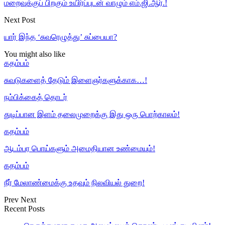
மறைவுக்குப் பிறகும் உயிர்ப்புடன் வாழும் எம்.ஜி.ஆர்.!
Next Post
யார் இந்த ‘சுவரெழுத்து’ சுப்பையா?
You might also like
கதம்பம்
சுவடுகளைத் தேடும் இளைஞர்களுக்காக…!
நம்பிக்கைத் தொடர்
துடிப்பான இளம் தலைமுறைக்கு இது ஒரு பொற்காலம்!
கதம்பம்
ஆடம்பர பொய்களும் அமைதியான உண்மையும்!
கதம்பம்
நீர் மேலாண்மைக்கு உதவும் நிலவியல் துறை!
Prev
Next
Recent Posts