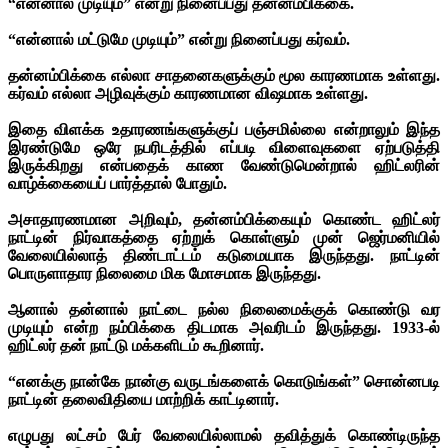
“என்னால் முடியும்” என்று நினைப்பது தன்னம்பிக்கை.
“என்னால் மட்டுமே முடியும்” என்று நினைப்பது கர்வம்.
தன்னம்பிக்கை எல்லா சாதனைகளுக்கும் மூல காரணமாக உள்ளது.
கர்வம் எல்லா அழிவுக்கும் காரணமான விஷமாக உள்ளது.
இதை விளக்க உதாரணங்களுக்குப் பஞ்சமில்லை என்றாலும் இந்த
இரண்டுமே ஒரே நபரிடத்தில் எப்படி விளைவுகளை ஏற்படுத்தி
இருக்கிறது என்பதைக் காண வேண்டுமென்றால் ஹிட்லரின்
வாழ்க்கையைப் பார்த்தால் போதும்.
அசாதாரணமான அறிவும், தன்னம்பிக்கையும் கொண்ட ஹிட்லர்
நாட்டின் நிர்வாகத்தை ஏற்றுக் கொள்ளும் முன் ஜெர்மனியில்
வேலையில்லாத் திண்டாட்டம் கடுமையாக இருந்தது. நாட்டின்
பொருளாதார நிலைமை மிக மோசமாக இருந்தது.
ஆனால் தன்னால் நாட்டை நல்ல நிலைமைக்குக் கொண்டு வர
முடியும் என்ற நம்பிக்கை திடமாக அவரிடம் இருந்தது. 1933-ல்
ஹிட்லர் தன் நாட்டு மக்களிடம் கூறினார்.
“எனக்கு நான்கே நான்கு வருடங்களைக் கொடுங்கள்” சொன்னபடி
நாட்டின் தலைவிதியை மாற்றிக் காட்டினார்.
எழுபது லட்சம் பேர் வேலையில்லாமல் தவித்துக் கொண்டிருந்த