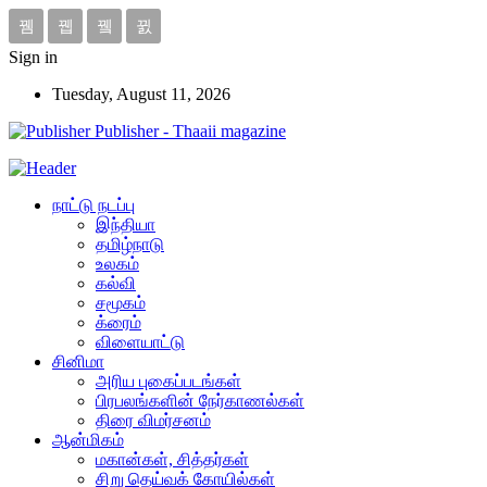
Sign in
Tuesday, August 11, 2026
Publisher - Thaaii magazine
நாட்டு நடப்பு
இந்தியா
தமிழ்நாடு
உலகம்
கல்வி
சமூகம்
க்ரைம்
விளையாட்டு
சினிமா
அரிய புகைப்படங்கள்
பிரபலங்களின் நேர்காணல்கள்
திரை விமர்சனம்
ஆன்மிகம்
மகான்கள், சித்தர்கள்
சிறு தெய்வக் கோயில்கள்