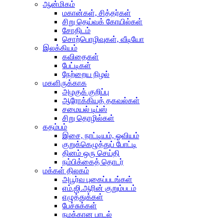
ஆன்மிகம்
மகான்கள், சித்தர்கள்
சிறு தெய்வக் கோயில்கள்
சோதிடம்
சொற்பொழிவுகள், வீடியோ
இலக்கியம்
கவிதைகள்
பேட்டிகள்
நேற்றைய நிழல்
மகளிருக்காக
அழகுக் குறிப்பு
ஆரோக்கியத் தகவல்கள்
சமையல் டிப்ஸ்
சிறு தொழில்கள்
கதம்பம்
இசை, நாட்டியம், ஓவியம்
குறுக்கெழுத்துப் போட்டி
தினம் ஒரு செய்தி
நம்பிக்கைத் தொடர்
மக்கள் திலகம்
அபூர்வ புகைப்படங்கள்
எம்.ஜி.ஆரின் குறும்படம்
எழுத்துக்கள்
பேச்சுக்கள்
நமக்கான பாடல்