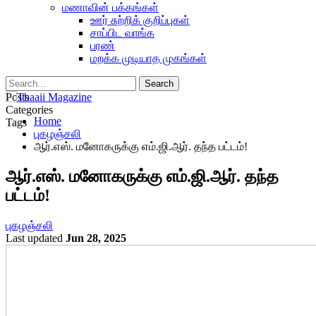
மணாவின் பக்கங்கள்
ஊர் சுற்றிக் குறிப்புகள்
சாப்பிட வாங்க
பரண்
மறக்க முடியாத முகங்கள்
Posts
Categories
Home
Tags
புகழஞ்சலி
ஆர்.எஸ். மனோகருக்கு எம்.ஜி.ஆர். தந்த பட்டம்!
ஆர்.எஸ். மனோகருக்கு எம்.ஜி.ஆர். தந்த
பட்டம்!
புகழஞ்சலி
Last updated
Jun 28, 2025