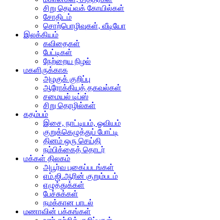
சிறு தெய்வக் கோயில்கள்
சோதிடம்
சொற்பொழிவுகள், வீடியோ
இலக்கியம்
கவிதைகள்
பேட்டிகள்
நேற்றைய நிழல்
மகளிருக்காக
அழகுக் குறிப்பு
ஆரோக்கியத் தகவல்கள்
சமையல் டிப்ஸ்
சிறு தொழில்கள்
கதம்பம்
இசை, நாட்டியம், ஓவியம்
குறுக்கெழுத்துப் போட்டி
தினம் ஒரு செய்தி
நம்பிக்கைத் தொடர்
மக்கள் திலகம்
அபூர்வ புகைப்படங்கள்
எம்.ஜி.ஆரின் குறும்படம்
எழுத்துக்கள்
பேச்சுக்கள்
நமக்கான பாடல்
மணாவின் பக்கங்கள்