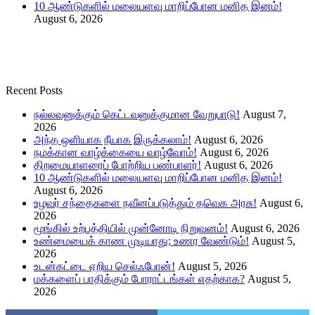
10 ஆண்டுகளில் மலையளவு மாறிப்போன மனித இனம்!
August 6, 2026
Recent Posts
நல்லவனுக்கும் கெட்டவனுக்குமான வேறுபாடு!
August 7,
2026
அந்த ஒளியாக நீயாக இருக்கலாம்!
August 6, 2026
நமக்கான வாழ்க்கையை வாழ்வோம்!
August 6, 2026
திறமையாளரைப் போற்றிய பண்பாளர்!
August 6, 2026
10 ஆண்டுகளில் மலையளவு மாறிப்போன மனித இனம்!
August 6, 2026
உழவர் சந்தைகளை நவீனப்படுத்தும் தவெக அரசு!
August 6,
2026
மூங்கில் உற்பத்தியில் முன்னோடி நிறுவனம்!
August 6, 2026
உண்மையைக் காண முடியாது; உணர வேண்டும்!
August 5,
2026
உடன்கட்டை ஏறிய செல்ஃபோன்!
August 5, 2026
மக்களைப் பாதிக்கும் போராட்டங்கள் எதற்காக?
August 5,
2026