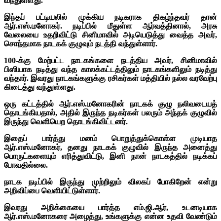
வந்துள்ளது.
இந்தப் பட்டியலில் முக்கிய நடிகராக திகழ்ந்தவர் தான்
ஆர்.எஸ்.மனோகர். நடிப்பில் மீதுள்ள ஆர்வத்தினால், அரசு
வேலையை உதறிவிட்டு சினிமாவில் அடியெடுத்து வைத்த அவர்,
சொந்தமாக நாடகக் குழுவும் நடத்தி வந்துள்ளார்.
100-க்கு மேற்பட்ட நாடகங்களை நடத்திய அவர், சினிமாவில்
பிஸியாக நடித்து வந்த காலக்கட்டத்திலும் நாடகங்களிலும் நடித்து
வந்தார். இவரது நாடகங்களுக்கு ரசிகர்கள் மத்தியில் நல்ல வரவேற்பு
கிடைத்து வந்துள்ளது.
ஒரு கட்டத்தில் ஆர்.எஸ்.மனோகரின் நாடகக் குழு நலிவடையத்
தொடங்கியதால், அதில் இருந்த நடிகர்கள் பலரும் அந்தக் குழுவில்
இருந்து வெளியெற தொடங்கிவிட்டனர்.
இதைப் பார்த்து மனம் பொறுத்துக்கொள்ள முடியாத
ஆர்.எஸ்.மனோகர், தனது நாடகக் குழுவில் இருந்த அனைத்து
பொருட்களையும் எரித்துவிட்டு, இனி நான் நாடகத்தில் நடிக்கப்
போவதில்லை.
நாடக நடிப்பில் இருந்து முற்றிலும் விலகப் போகிறேன் என்று
அறிவிப்பை வெளியிட்டுள்ளார்.
இவரது அறிக்கையை பார்த்த எம்.ஜி.ஆர், உடனடியாக
ஆர்.எஸ்.மனோகரை அழைத்து, உங்களுக்கு என்ன உதவி வேண்டும்