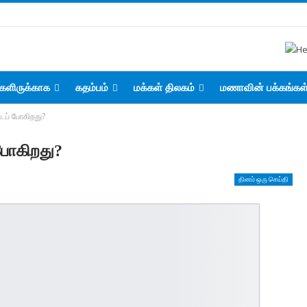
களிருக்காக
கதம்பம்
மக்கள் திலகம்
மணாவின் பக்கங்கள
ிடப் போகிறது?
 போகிறது?
தினம் ஒரு செய்தி