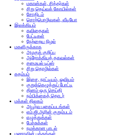
மகான்கள், சித்தர்கள்
சிறு தெய்வக் கோயில்கள்
சோதிடம்
சொற்பொழிவுகள், வீடியோ
இலக்கியம்
கவிதைகள்
பேட்டிகள்
நேற்றைய நிழல்
மகளிருக்காக
அழகுக் குறிப்பு
ஆரோக்கியத் தகவல்கள்
சமையல் டிப்ஸ்
சிறு தொழில்கள்
கதம்பம்
இசை, நாட்டியம், ஓவியம்
குறுக்கெழுத்துப் போட்டி
தினம் ஒரு செய்தி
நம்பிக்கைத் தொடர்
மக்கள் திலகம்
அபூர்வ புகைப்படங்கள்
எம்.ஜி.ஆரின் குறும்படம்
எழுத்துக்கள்
பேச்சுக்கள்
நமக்கான பாடல்
மணாவின் பக்கங்கள்