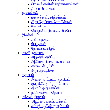
பிரபலங்களின் நேர்காணல்கள்
திரை விமர்சனம்
ஆன்மிகம்
மகான்கள், சித்தர்கள்
சிறு தெய்வக் கோயில்கள்
சோதிடம்
சொற்பொழிவுகள், வீடியோ
இலக்கியம்
கவிதைகள்
பேட்டிகள்
நேற்றைய நிழல்
மகளிருக்காக
அழகுக் குறிப்பு
ஆரோக்கியத் தகவல்கள்
சமையல் டிப்ஸ்
சிறு தொழில்கள்
கதம்பம்
இசை, நாட்டியம், ஓவியம்
குறுக்கெழுத்துப் போட்டி
தினம் ஒரு செய்தி
நம்பிக்கைத் தொடர்
மக்கள் திலகம்
அபூர்வ புகைப்படங்கள்
எம்.ஜி.ஆரின் குறும்படம்