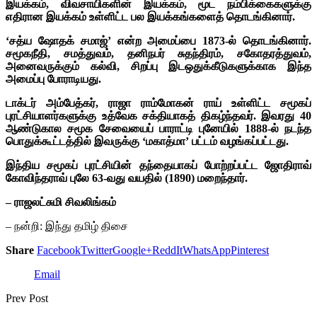
இயக்கம், விவசாயிகளின் இயக்கம், மூட நம்பிக்கைகளுக்கு
எதிரான இயக்கம் உள்ளிட்ட பல இயக்கங்களைத் தொடங்கினார்.
‘சத்ய ஷோதக் சமாஜ்’ என்ற அமைப்பை 1873-ல் தொடங்கினார்.
சமூகநீதி, சமத்துவம், தனிநபர் சுதந்திரம், சகோதரத்துவம்,
அனைவருக்கும் கல்வி, சிறப்பு இடஒதுக்கீடுகளுக்காக இந்த
அமைப்பு போராடியது.
டாக்டர் அம்பேத்கர், ராஜா ராம்மோகன் ராய் உள்ளிட்ட சமூகப்
புரட்சியாளர்களுக்கு உத்வேக சக்தியாகத் திகழ்ந்தவர். இவரது 40
ஆண்டுகால சமூக சேவையைப் பாராட்டி புனேயில் 1888-ல் நடந்த
பொதுக்கூட்டத்தில் இவருக்கு ‘மகாத்மா’ பட்டம் வழங்கப்பட்டது.
இந்திய சமூகப் புரட்சியின் தந்தையாகப் போற்றப்பட்ட ஜோதிராவ்
கோவிந்தராவ் புலே 63-வது வயதில் (1890) மறைந்தார்.
– ராஜலட்சுமி சிவலிங்கம்
– நன்றி: இந்து தமிழ் திசை
Share
Facebook
Twitter
Google+
ReddIt
WhatsApp
Pinterest
Email
Prev Post