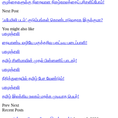
குழந்தைகளுக்கு நிறைவான நிகழ்காலத்தைப் பரிசளிப்போம்!
Next Post
’ஃபேமிலி படம்’ குடும்பங்கள் கொண்டாடுவதாக இருக்குமா?
You might also like
புகழஞ்சலி
நையாண்டி வழியே பகுத்தறிவு புகட்டிய படைப்பாளி!
புகழஞ்சலி
தமிழ் சினிமாவின் முதல் பின்னணிப் பாடகர்!
புகழஞ்சலி
நீதித்துறையில் தமிழ் பேச வேண்டும்!
புகழஞ்சலி
தமிழ் இலக்கிய உலகம் மறக்க முடியாத பெயர்!
Prev
Next
Recent Posts