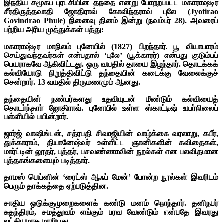
இந்திய சமூகப் புரட்சியின் தந்தை என்று போற்றப்பட்ட மகாராஷ்டிர
சீர்திருத்தவாதி ஜோதிராவ் கோவிந்தராவ் புலே (Jyotirao
Govindrao Phule) நினைவு தினம் இன்று (நவம்பர் 28). அவரைப்
பற்றிய அரிய முத்துக்கள் பத்து:
மகாராஷ்டிர மாநிலம் புனேயில் (1827) பிறந்தார். பூ வியாபாரம்
செய்துவந்தவர்கள் என்பதால் ‘புலே’ (பூக்காரர்) என்பது குடும்பப்
பெயராகவே ஆகிவிட்டது. ஒரு வயதில் தாயை இழந்தார். தொடக்கக்
கல்வியோடு நிறுத்திவிட்டு தந்தையின் கடைக்கு வேலைக்குச்
சென்றார். 13 வயதில் திருமணமும் ஆனது.
தந்தையின் நண்பர்களது உதவியுடன் மீண்டும் கல்வியைத்
தொடர்ந்தார் ஜோதிராவ். புனேயில் உள்ள ஸ்காட்டிஷ் உயர்நிலைப்
பள்ளியில் பயின்றார்.
ஜார்ஜ் வாஷிங்டன், சத்ரபதி சிவாஜியின் வாழ்க்கை வரலாறு, கபீர்,
துக்காராம், தியானேஷ்வர் உள்ளிட்ட ஞானிகளின் கவிதைகள்,
மார்ட்டின் லூதர், புத்தர், பசவண்ணாவின் நூல்கள் என பலவிதமான
புத்தகங்களையும் படித்தார்.
தாமஸ் பெய்னின் ‘ரைட்ஸ் ஆஃப் மேன்’ போன்ற நூல்கள் இவரிடம்
பெரும் தாக்கத்தை ஏற்படுத்தின.
சாதிய ஒடுக்குமுறைகளைக் கண்டு மனம் நொந்தார். தனிநபர்
சுதந்திரம், சமத்துவம் எங்கும் பரவ வேண்டும் என்பதே இவரது
லட்சியமாக மாறியது.