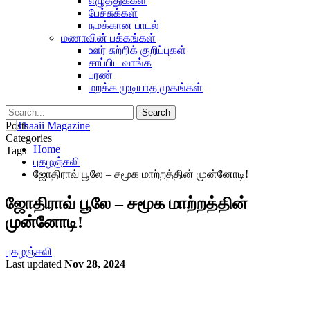
எழுத்துக்கள்
பேச்சுக்கள்
நமக்கான பாடல்
மணாவின் பக்கங்கள்
ஊர் சுற்றிக் குறிப்புகள்
சாப்பிட வாங்க
பரண்
மறக்க முடியாத முகங்கள்
Posts
Categories
Home
Tags
புகழஞ்சலி
ஜோதிராவ் பூலே – சமூக மாற்றத்தின் முன்னோடி!
ஜோதிராவ் பூலே – சமூக மாற்றத்தின்
முன்னோடி!
புகழஞ்சலி
Last updated
Nov 28, 2024