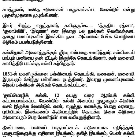
சமத்துவம், மனித உரிமைகள் பாதுகாக்கப்பட வேண்டும் என்று
முதன்முதலாக முழங்கினார்.
இவர் சிறந்த எழுத்தாளர், கவிஞரும்கூட. ‘த்ருதிய ரத்னா’,
‘குலாம்கிரி’, ‘இஷாரா’ என இவரது பல நூல்கள் வெளிவந்தன.
தனது படைப்புகளில் இலக்கிய நடை அல்லாமல் பேச்சு மொழியை
அதிகம் பயன்படுத்தினார்.
கல்விதான் அனைத்துக்கும் தீர்வு என்பதை உணர்ந்தார். கல்வியைப்
பரப்பும் பணியை தன் வீட்டில் இருந்தே தொடங்கினார். தன் மனைவி
சாவித்திரி பாய்க்கு கல்வி கற்பித்தார்.
1851-ல் மகளிருக்கான பள்ளியைத் தொடங்கி, கணவன், மனைவி
இருவரும் சேர்ந்து பள்ளியை நடத்தினர். இவரது முனைப்புகளால்
அரசுப் பள்ளிகள் அதிகம் தொடங்கப்பட்டன.
‘தாய்மொழிக் கல்வி, 12 வயது வரை ஆரம்பக் கல்வி
கட்டாயமாக்கப்பட வேண்டும். கல்வி அமைப்பு முழுவதும் அரசின்
வசம் இருக்க வேண்டும்.
எண், எழுத்து, கணக்கு, பொது வரலாறு,
புவியியல், இலக்கணம் ஆகியவற்றில் தொடக்க நிலை அறிவை
அனைவரும் பெற வேண்டும்’ என வலியுறுத்தினார்.
தீண்டாமை, பாலினப் பாகுபாட்டைக் கடுமையாக எதிர்த்தார்.
பாகுபாடுகளுக்கு எதிரான இயக்கம், தலித் இயக்கம், பெண் கல்வி