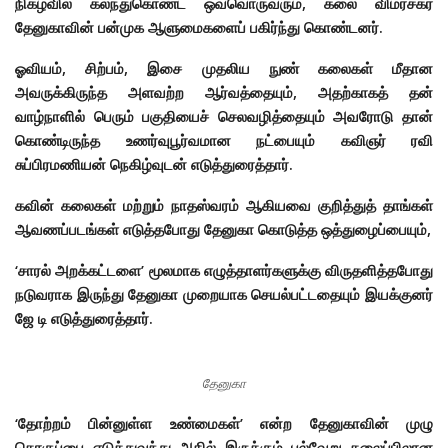
நிகழ்வில் கலந்துகொண்ட ஒவ்வொருவரும்,
கலை விமர்சகர்
தேனுகாவின் பன்முக ஆளுமைகளைப் பகிர்ந்து கொண்டனர்.
ஓவியம், சிற்பம், இசை முதலிய நுண் கலைகள் மீதான
அவருக்கிருந்த அளவற்ற ஆர்வத்தையும், அதற்காகத் தன்
வாழ்நாளில் பெரும் பகுதியைச் செலவழித்தையும் அவரோடு தான்
கொண்டிருந்த உணர்வுபூர்வமான நட்பையும் கவிஞர் ரவி
சுப்பிரமணியன் நெகிழ்வுடன் எடுத்துரைத்தார்.
கவின் கலைகள் மற்றும் நாதஸ்வரம் ஆகியவை குறித்துத் தாங்கள்
ஆவணப்படங்கள் எடுத்தபோது தேனுகா கொடுத்த ஒத்துழைப்பையும்,
‘சாரல் அறக்கட்டளை’ மூலமாக எழுத்தாளர்களுக்கு விருதளித்தபோது
நடுவராக இருந்து தேனுகா முறையாக செயல்பட்டதையும் இயக்குனர்
ஜே டி எடுத்துரைத்தார்.
தேனுகா
‘தோற்றம் பின்னுள்ள உண்மைகள்’ என்ற தேனுகாவின் முழு
தொகுப்பை எடுத்துவந்து அதில் இருக்கும் பல்வேறு தலைப்பிலான