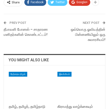
Share
Facebook
Twitter
Google+
PREV POST
NEXT POST
தீபாவளி போனஸ் – சாதாரண
ஒவ்வொரு ஓவியத்தின்
மனிதர்களின் கொண்டாட்டம்!
பின்னணியிலும் ஒரு
சுவாரசியம்!
YOU MIGHT ALSO LIKE
நேற்றைய நிழல்
இலக்கியம்
தமிழ், தமிழர், தமிழ்நாடு
கிராமத்து வாழ்க்கையும்