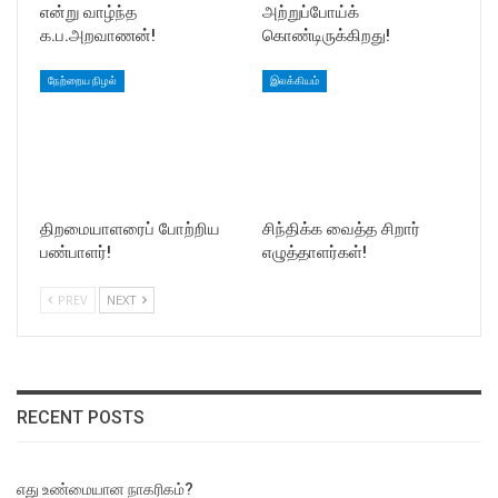
என்று வாழ்ந்த
அற்றுப்போய்க்
க.ப.அறவாணன்!
கொண்டிருக்கிறது!
நேற்றைய நிழல்
இலக்கியம்
திறமையாளரைப் போற்றிய
சிந்திக்க வைத்த சிறார்
பண்பாளர்!
எழுத்தாளர்கள்!
PREV
NEXT
RECENT POSTS
எது உண்மையான நாகரிகம்?