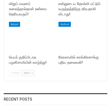
விஜய் மவுனம்
என்னுடைய தோல்வி மட்டும்
கலைத்தால்தான் உண்மை
வருத்தத்திற்கு உரியதாகி
தெரியவரும்!
விடாது!
தேர்தல்
அரசியல்
பெயர் குறிப்பிடாத
கேரளாவில் காங்கிரஸுக்கு
பழனிசாமியின் வாழ்த்து!
புதிய தலைவலி!
PREV
NEXT
RECENT POSTS