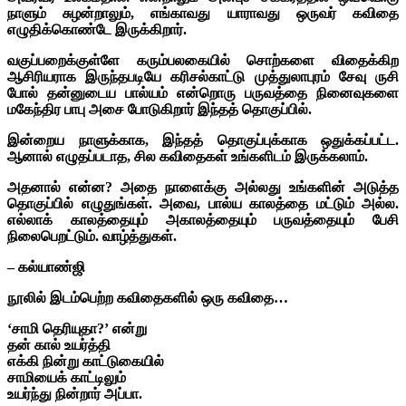
நாளும் சுழன்றாலும், எங்காவது யாராவது ஒருவர் கவிதை
எழுதிக்கொண்டே இருக்கிறார்.
வகுப்பறைக்குள்ளே கரும்பலகையில் சொற்களை விதைக்கிற
ஆசிரியராக இருந்தபடியே கரிசல்காட்டு முத்துலாபுரம் சேவு ருசி
போல் தன்னுடைய பால்யம் என்றொரு பருவத்தை நினைவுகளை
மகேந்திர பாபு அசை போடுகிறார் இந்தத் தொகுப்பில்.
இன்றைய நாளுக்காக, இந்தத் தொகுப்புக்காக ஒதுக்கப்பட்ட.
ஆனால் எழுதப்படாத, சில கவிதைகள் உங்களிடம் இருக்கலாம்.
அதனால் என்ன? அதை நாளைக்கு அல்லது உங்களின் அடுத்த
தொகுப்பில் எழுதுங்கள். அவை, பால்ய காலத்தை மட்டும் அல்ல.
எல்லாக் காலத்தையும் அகாலத்தையும் பருவத்தையும் பேசி
நிலைபெறட்டும். வாழ்த்துகள்.
– கல்யாண்ஜி
நூலில் இடம்பெற்ற கவிதைகளில் ஒரு கவிதை…
‘சாமி தெரியுதா?’ என்று
தன் கால் உயர்த்தி
எக்கி நின்று காட்டுகையில்
சாமியைக் காட்டிலும்
உயர்ந்து நின்றார் அப்பா.