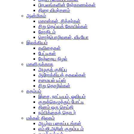
பிரபலங்களின் நேர்காணல்கள்
திரை விமர்சனம்
ஆன்மிகம்
மகான்கள், சித்தர்கள்
சிறு தெய்வக் கோயில்கள்
சோதிடம்
சொற்பொழிவுகள், வீடியோ
இலக்கியம்
கவிதைகள்
பேட்டிகள்
நேற்றைய நிழல்
மகளிருக்காக
அழகுக் குறிப்பு
ஆரோக்கியத் தகவல்கள்
சமையல் டிப்ஸ்
சிறு தொழில்கள்
கதம்பம்
இசை, நாட்டியம், ஓவியம்
குறுக்கெழுத்துப் போட்டி
தினம் ஒரு செய்தி
நம்பிக்கைத் தொடர்
மக்கள் திலகம்
அபூர்வ புகைப்படங்கள்
எம்.ஜி.ஆரின் குறும்படம்