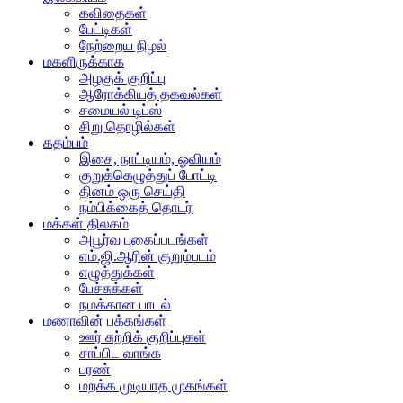
கவிதைகள்
பேட்டிகள்
நேற்றைய நிழல்
மகளிருக்காக
அழகுக் குறிப்பு
ஆரோக்கியத் தகவல்கள்
சமையல் டிப்ஸ்
சிறு தொழில்கள்
கதம்பம்
இசை, நாட்டியம், ஓவியம்
குறுக்கெழுத்துப் போட்டி
தினம் ஒரு செய்தி
நம்பிக்கைத் தொடர்
மக்கள் திலகம்
அபூர்வ புகைப்படங்கள்
எம்.ஜி.ஆரின் குறும்படம்
எழுத்துக்கள்
பேச்சுக்கள்
நமக்கான பாடல்
மணாவின் பக்கங்கள்
ஊர் சுற்றிக் குறிப்புகள்
சாப்பிட வாங்க
பரண்
மறக்க முடியாத முகங்கள்