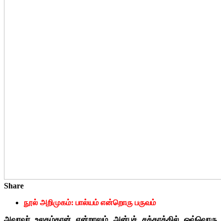
Share
நூல் அறிமுகம்: பால்யம் என்றொரு பருவம்
அவரவர் உலகம்தான் என்றாலும் அன்புச் சக்கரத்தில் ஒவ்வொரு