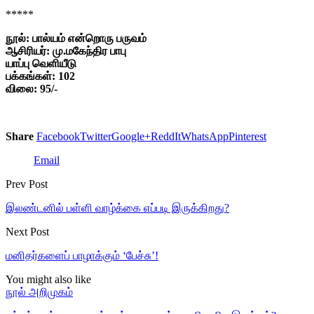
*****
நூல்: பால்யம் என்றொரு பருவம்
ஆசிரியர்: மு.மகேந்திர பாபு
யாப்பு வெளியீடு
பக்கங்கள்: 102
விலை
: 95/-
Share
Facebook
Twitter
Google+
ReddIt
WhatsApp
Pinterest
Email
Prev Post
இலண்டனில் பள்ளி வாழ்க்கை எப்படி இருக்கிறது?
Next Post
மனிதர்களைப் பாழாக்கும் ‘பேச்சு’!
You might also like
நூல் அறிமுகம்