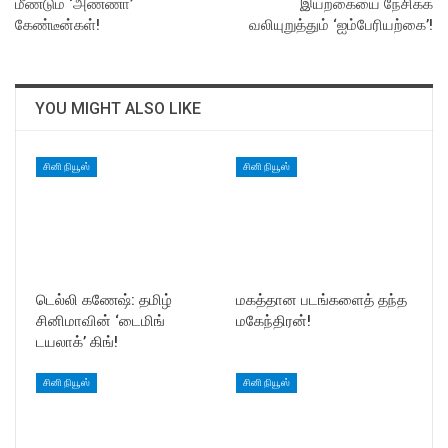
மீண்டும் ‘அண்ணா’
இயற்கையை நேசிக்க
கேண்டீன்கள்!
வலியுறுத்தும் ‘ஐம்பேரியற்கை’!
YOU MIGHT ALSO LIKE
சினி நியூஸ்
சினி நியூஸ்
டெல்லி கணேஷ்: தமிழ்
மகத்தான படங்களைத் தந்த
சினிமாவின் ‘டைமிங்
மகேந்திரன்!
டயலாக்’ கிங்!
சினி நியூஸ்
சினி நியூஸ்