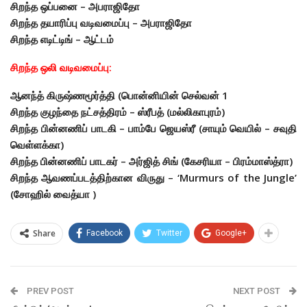
சிறந்த ஒப்பனை – அபராஜிதோ
சிறந்த தயாரிப்பு வடிவமைப்பு – அபராஜிதோ
சிறந்த எடிட்டிங் – ஆட்டம்
சிறந்த ஒலி வடிவமைப்பு:
ஆனந்த் கிருஷ்ணமூர்த்தி (பொன்னியின் செல்வன் 1
சிறந்த குழந்தை நட்சத்திரம் – ஸ்ரீபத் (மல்லிகாபுரம்)
சிறந்த பின்னணிப் பாடகி – பாம்பே ஜெயஸ்ரீ (சாயும் வெயில் – சவுதி
வெள்ளக்கா)
சிறந்த பின்னணிப் பாடகர் – அர்ஜித் சிங் (கேசரியா – பிரம்மாஸ்த்ரா)
சிறந்த ஆவணப்படத்திற்கான விருது – ‘Murmurs of the Jungle’
(சோஹில் வைத்யா )
Share
Facebook
Twitter
Google+
PREV POST
NEXT POST