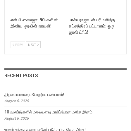
எஸ்.பி.சைலஜா: 80-களின்
பாக்யராஜுடன் பரிமளித்த
இனிய குரலின் நாயகி!
நட்சத்திரப் பட்டாளம்: ஒரு
ஜாலி ட்ரிப்!
PREV
NEXT
RECENT POSTS
திறமையாளரைப் போற்றிய பண்பாளர்!
August 6, 2026
10 ஆண்டுகளில் மலையளவு மாறிப்போன மனித இனம்!
August 6, 2026
உழவர் சந்தைகளை நவீனப்படுத்தும் தவெக அரசு!