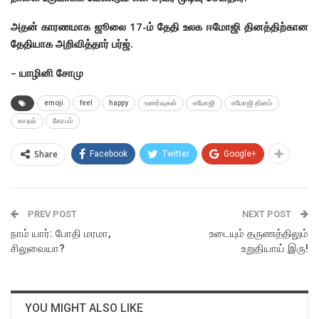
அதன் காரணமாக ஜூலை 17-ம் தேதி உலக ஈமோஜி தினத்திற்கான
தேதியாக அறிவித்தார் பர்ஜ்.
– யாழினி சோமு
emoji
feel
happy
உணர்வுகள்
எமோஜி
எமோஜி தினம்
காதல்
கோபம்
Share
Facebook
Twitter
Google+
PREV POST
NEXT POST
நாம் யார்: போதி மரமா,
உடையும் தருணத்திலும்
சிலுவையா?
உறுதியாய் இரு!
YOU MIGHT ALSO LIKE