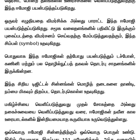
ஷேர்சாட் போன்ற தளங்களில் உணர்ச்சிகளை வெளிப்படுத்துவதற்கு
இந்த ஈமோஜி பயன்படுத்தப்படுகிறது.
ஒருவர் எழுதியதை விமர்சிக்க அல்லது பாராட்ட இந்த ஈமோஜி
பயன்படுத்தப்படுகிறது. சமூக வலைதளங்களில் பதிவிட்டு இருக்கும்
புகைப்படத்தை விமர்சனம் செய்வதற்கு மேம்படுத்துவதற்கும், இந்த
சிம்பள் (symbol) உதவுகிறது.
பொதுவாக இந்த ஈமோஜிகள் தற்போது பயன்படுத்தும் டச்போன்,
கணினி மற்றும் பல தொழில்நுட்பத் தகவல் தொடர்பு சாதனங்களில்
இருக்கின்றன.
இந்த சிறிய டிஜிட்டல் சின்னங்கள் மொழித் தடைகளை தாண்டி,
நம்மை மிகவும் திறம்பட தொடர்புகொள்ள உதவுகிறது.
மகிழ்ச்சியை வெளிப்படுத்துவது முதல் சோகத்தை அல்லது
நகைச்சுவையை வெளிப்படுத்துவது வரை, ஈமோஜிகள் நவீன கால
உரையாடல்களில் இன்றியமையாத கருவியாக உருவெடுத்துள்ளது.
ஒவ்வொரு ஈமோஜி சின்னத்திற்கும் ஒவ்வொரு பொருள் உண்டு.
இதில் பிரபலமாக இருப்பது 151 ஈமோஜிக்கள். அந்த வகையில்