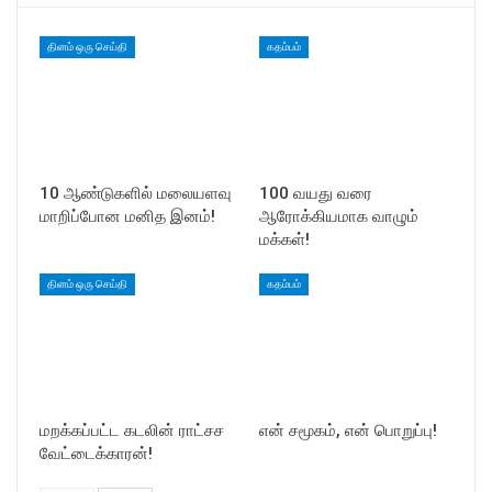
தினம் ஒரு செய்தி
கதம்பம்
10 ஆண்டுகளில் மலையளவு
100 வயது வரை
மாறிப்போன மனித இனம்!
ஆரோக்கியமாக வாழும்
மக்கள்!
தினம் ஒரு செய்தி
கதம்பம்
மறக்கப்பட்ட கடலின் ராட்சச
என் சமூகம், என் பொறுப்பு!
வேட்டைக்காரன்!