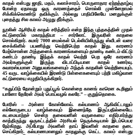
காதல் என்பது ஜாதி, மதம், கலாச்சாரம், பொருளாதார ஏற்றத்தாழ்வு
போன்ற ஏதாவது ஒரு காரணத்தைச் சொல்லி முன்னேறாமல்
சிக்கிக்கொண்டு தவிக்கும். அல்லது பாதியிலேயே மனதுக்குள்
புதைத்து சில காலம் அழுது தீர்க்கும்.
நூலின் ஆசிரியர் காதல் சரித்திரம் என்ற இந்த புத்தகத்தின் முதல்
கட்டுரையில் மகாநந்தியா – சார்லோட் இருவரின் காதலை
சொல்கிறார். சுமார் 7000 மைல்கள் டெல்லியிலிருந்து ஸ்வீடன் வரை
சைக்கிளில் பயணித்து வெற்றிபெற்ற காதல் இது. காரணம்
மேற்சொன்ன அத்தனைக் காரணங்களையும் தாண்டி கண்டம் விட்டு
கண்டம் தாண்டி இந்தக் காதல் வெற்றி பெற ஒரே காரணம்
அவர்களுக்குள் இருந்த விடாப்பிடியான காதல் உணர்வு.
சுவாரஸ்யமான அனுபவங்களையும் அந்தக் காதலின் வெற்றியையும்,
45 வருட வாழ்க்கையில் இரண்டு பிள்ளைகளையும் பற்றி மகிழ்வான
கட்டுரையை எழுதியிருக்கிறார்.
“கதுப்பிற் தோன்றும் புதுப்பூங் கொன்றை கானங் காரென கூறினும்
யானோ தேரேன் அவர் பொய்வழங் கலரே.” – குறுந்தொகை.
போரிஸ் – அன்னா கோஸ்லோவ். கல்யாணம் ஆகிவிட்டாலும்
எல்லோருடைய வாழ்க்கையும் இணைந்தே இருப்பதில்லையே.
கடமையாற்றச் சென்ற தலைவனின் வருகையை எதிர்பார்த்து
காத்திருந்து ஒருகட்டத்தில் அரசியல் நெருக்கடியால் இடம்பெயர
நேர்கிறது. அப்போது அவளின் தாய் இவளின் காதலை தடை
செய்கிறார். கல்யாணமானலும் காதலுக்கு கெட்ட காலம் என்பது