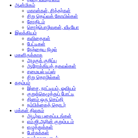
ஆன்மிகம்
மகான்கள், சித்தர்கள்
சிறு தெய்வக் கோயில்கள்
சோதிடம்
சொற்பொழிவுகள், வீடியோ
இலக்கியம்
கவிதைகள்
பேட்டிகள்
நேற்றைய நிழல்
மகளிருக்காக
அழகுக் குறிப்பு
ஆரோக்கியத் தகவல்கள்
சமையல் டிப்ஸ்
சிறு தொழில்கள்
கதம்பம்
இசை, நாட்டியம், ஓவியம்
குறுக்கெழுத்துப் போட்டி
தினம் ஒரு செய்தி
நம்பிக்கைத் தொடர்
மக்கள் திலகம்
அபூர்வ புகைப்படங்கள்
எம்.ஜி.ஆரின் குறும்படம்
எழுத்துக்கள்
பேச்சுக்கள்