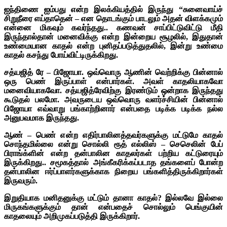
ஐந்திணை ஐம்பது என்ற இலக்கியத்தில் இருந்து “சுனைவாய்ச்
சிறுநீரை எய்தாதென் – என தொடங்கும் பாடலும் அதன் விளக்கமும்
என்னை மிகவும் கவர்ந்தது.. கணவன் சாப்பிட்டுவிட்டு மீதி
இருந்தால்தான் மனைவிக்கு என்ற இன்றைய சூழலில், இதுதான்
உண்மையான காதல் என்ற புனிதப்படுத்துதலில், இன்று உண்மை
காதல் கசந்து போய்விட்டிருக்கிறது.
சத்யஜித் ரே – பிஜோயா. ஒவ்வொரு ஆணின் வெற்றிக்கு பின்னால்
ஒரு பெண் இருப்பாள் என்பார்கள். அவள் காதலியாகவோ
மனைவியாகவோ. சத்யஜித்ரேவிற்கு இரண்டும் ஒன்றாக இருந்தது
கூடுதல் பலமோ. அவருடைய ஒவ்வொரு வளர்ச்சியின் பின்னால்
பிஜோயா எவ்வாறு பங்காற்றினார் என்பதை படிக்க படிக்க நல்ல
அனுபவமாக இருந்தது.
ஆண் – பெண் என்ற எதிர்பாலினத்தவர்களுக்கு மட்டுமே காதல்
சொந்தமில்லை என்று சொல்லி ரூத் எல்லிஸ் – செசெலின் பேப்
பிராங்க்ளின் என்ற தன்பாலின காதலர்கள் பற்றிய கட்டுரையும்
இருக்கிறது.. சமூகத்தால் அங்கீகரிக்கப்படாத தங்களைப் போன்ற
தன்பாலின ஈர்ப்பாளர்களுக்காக நிறைய பங்களித்திருக்கிறார்கள்
இருவரும்.
இறுதியாக மனிதனுக்கு மட்டும் தானா காதல்? இல்லவே இல்லை
மிருகங்களுக்கும் தான் என்பதைச் சொல்லும் பெங்குயின்
காதலையும் அறிமுகப்படுத்தி இருக்கிறார்.