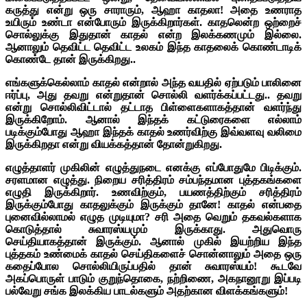
கருத்து என்று ஒரு சாராரும், ஆஹா காதலா! அதை உணராத
உயிரும் உண்டா என்போரும் இருக்கிறார்கள். காதலென்ற ஒற்றைச்
சொல்லுக்கு இதுதான் காதல் என்ற இலக்கணமும் இல்லை.
ஆனாலும் தெவிட்ட தெவிட்ட உலகம் இந்த காதலைக் கொண்டாடிக்
கொண்டே தான் இருக்கிறது..
எங்களுக்கெல்லாம் காதல் என்றால் அந்த வயதில் ஏற்படும் பாலினை
ஈர்ப்பு, அது தவறு என்றுதான் சொல்லி வளர்க்கப்பட்டது.. தவறு
என்று சொல்லிவிட்டால் தட்டாத பிள்ளைகளாகத்தான் வளர்ந்து
இருக்கிறோம். ஆனால் இந்தக் கட்டுரைகளை எல்லாம்
படிக்கும்போது ஆஹா இந்தக் காதல் உணர்விற்கு இவ்வளவு வலிமை
இருக்கிறதா என்று வியக்கத்தான் தோன்றுகிறது.
எழுத்தாளர் முகிலின் எழுத்துநடை எனக்கு எப்போதுமே பிடிக்கும்.
சரளமான எழுத்து. நிறைய சரித்திரம் சம்பந்தமான புத்தகங்களை
எழுதி இருக்கிறார். உணவிற்கும், பயணத்திற்கும் சரித்திரம்
இருக்கும்போது காதலுக்கும் இருக்கும் தானே! காதல் என்பதை
புனைவில்லாமல் எழுத முடியுமா? சரி அதை வெறும் தகவல்களாக
கொடுத்தால் சுவாரஸ்யமும் இருக்காது. அதுவொரு
செய்தியாகத்தான் இருக்கும். ஆனால் முகில் இயற்றிய இந்த
புத்தகம் உண்மைக் காதல் செய்திகளைச் சொன்னாலும் அதை ஒரு
கதைப்போல சொல்லியிருப்பதில் தான் சுவாரஸ்யம்! கூடவே
அகப்பொருள் பாடும் குறுந்தொகை, நற்றிணை, அகநானூறு இப்படி
பல்வேறு சங்க இலக்கிய பாடல்களும் அதற்கான விளக்கங்களும்!