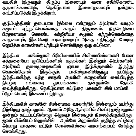
வயதில் இருவரும் திரும்ப இணையும் வரை எதிர்கொண்ட
தருணங்களையும், நெகிழ்வான இணைதலையும் நன்றாக
காட்சிப்படுத்தி இருக்கிறார்.
குடும்பத்தினர் தடையாக இல்லை என்றாலும் அவர்கள் வாழும்
சமூகம் ஏற்றுக்கொள்ளாத காதல் திருமணம். நிறவெறியை
பிரதானமாக கொண்ட வர்ஜீனியா சமூகம் ஏற்றுக்கொள்ளாத
காதலையும், இனவெறி வரலாற்றையும் அதை எதிர்த்துப் போராடி
ஜெயித்த காதலர்கள் பற்றியும் சொல்கிறது ஒரு கட்டுரை.
இந்தியா – பாகிஸ்தான் பிரிவினையில் சின்னாபின்னமாகி போன
எத்தனையோ குடும்பங்களின் கதறல்கள் இன்னும் அவர்களின்,
அவர்கள் தலைமுறைகளின் ஞாபக இடுக்குகளில் இருந்து
கொண்டுதான் இருக்கும். பாகிஸ்தானிலிருந்து தப்பித்து
இந்தியாவிற்கு வந்த காதலி அவரின் காதலனின் கைப்பிடித்த
நிகழ்வு எவ்வளவு துயரங்களை தன்னுள்ளே தேக்கி
வைத்திருக்கிறது. நெகிழ்வான கட்டுரை பகவான் சிங் மாய்னி –
ப்ரீதம் கௌர் இணைப் பற்றியது.
இந்தியாவில் காதலின் சின்னமாக வரலாற்றில் இன்னமும் உயர்ந்து
நிற்கிறது தாஜ்மஹால். ஆனால் அதே ஆக்ராவில் சிவப்பு தாஜ்மஹால்
ஒன்றும் கட்டப்பட்டுள்ளது அதுவும் இன்னமும் நிலைத்திருக்கிறது.
ஜான் வில்லியம் ஹெஸ்சிங் – அன்னே ஹெஸ்ஸிங் குறித்த கட்டுரை
அவரது காதலை மட்டும் சொல்லவில்லை வரலாற்றையும் சேர்த்து
சொல்கிறது.