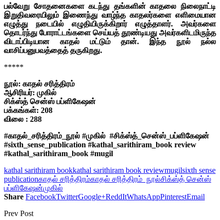
பல்வேறு சோதனைகளை கடந்து தங்களின் காதலை நிலைநாட்டி
இறுதிவரையிலும் இணைந்து வாழ்ந்த காதலர்களை எளிமையான
எழுத்து நடையில் எழுதியிருக்கிறார் எழுத்தாளர். அவர்களை
தொடர்ந்து போராட்டங்களை செய்யத் தூண்டியது அவர்களிடமிருந்த
விடாப்பிடியான காதல் மட்டும் தான். இந்த நூல் நல்ல
வாசிப்பனுபவத்தைத் தருகிறது.
*****
நூல்: காதல் சரித்திரம்
ஆசிரியர்: முகில்
சிக்ஸ்த் சென்ஸ் பப்ளிகேஷன்
பக்கங்கள்: 208
விலை : 288
#காதல்_சரித்திரம்_நூல் #முகில் #சிக்ஸ்த்_சென்ஸ்_பப்ளிகேஷன்
#sixth_sense_publication #kathal_sarithiram_book review
#kathal_sarithiram_book #mugil
kathal sarithiram book
kathal sarithiram book review
mugil
sixth sense
publication
காதல் சரித்திரம்
காதல் சரித்திரம் நூல்
சிக்ஸ்த் சென்ஸ்
பப்ளிகேஷன்
முகில்
Share
Facebook
Twitter
Google+
ReddIt
WhatsApp
Pinterest
Email
Prev Post