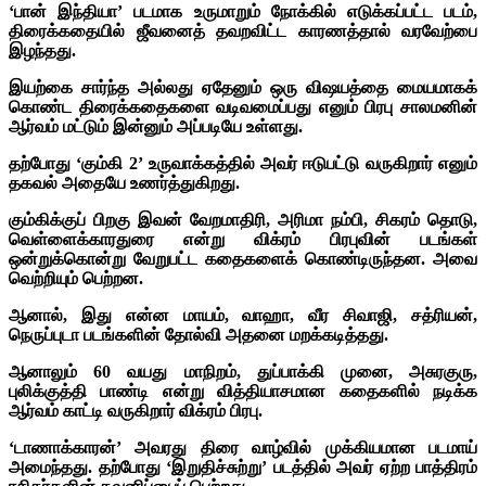
‘பான் இந்தியா’ படமாக உருமாறும் நோக்கில் எடுக்கப்பட்ட படம்,
திரைக்கதையில் ஜீவனைத் தவறவிட்ட காரணத்தால் வரவேற்பை
இழந்தது.
இயற்கை சார்ந்த அல்லது ஏதேனும் ஒரு விஷயத்தை மையமாகக்
கொண்ட திரைக்கதைகளை வடிவமைப்பது எனும் பிரபு சாலமனின்
ஆர்வம் மட்டும் இன்னும் அப்படியே உள்ளது.
தற்போது ‘கும்கி 2’ உருவாக்கத்தில் அவர் ஈடுபட்டு வருகிறார் எனும்
தகவல் அதையே உணர்த்துகிறது.
கும்கிக்குப் பிறகு இவன் வேறமாதிரி, அரிமா நம்பி, சிகரம் தொடு,
வெள்ளைக்காரதுரை என்று விக்ரம் பிரபுவின் படங்கள்
ஒன்றுக்கொன்று வேறுபட்ட கதைகளைக் கொண்டிருந்தன. அவை
வெற்றியும் பெற்றன.
ஆனால், இது என்ன மாயம், வாஹா, வீர சிவாஜி, சத்ரியன்,
நெருப்புடா படங்களின் தோல்வி அதனை மறக்கடித்தது.
ஆனாலும் 60 வயது மாநிறம், துப்பாக்கி முனை, அசுரகுரு,
புலிக்குத்தி பாண்டி என்று வித்தியாசமான கதைகளில் நடிக்க
ஆர்வம் காட்டி வருகிறார் விக்ரம் பிரபு.
‘டாணாக்காரன்’ அவரது திரை வாழ்வில் முக்கியமான படமாய்
அமைந்தது. தற்போது ‘இறுதிச்சுற்று’ படத்தில் அவர் ஏற்ற பாத்திரம்