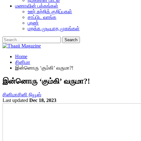
நமக்கான பாடல்
மணாவின் பக்கங்கள்
ஊர் சுற்றிக் குறிப்புகள்
சாப்பிட வாங்க
பரண்
மறக்க முடியாத முகங்கள்
Home
சினிமா
இன்னொரு ‘கும்கி’ வருமா?!
இன்னொரு ‘கும்கி’ வருமா?!
சினிமா
சினி நியூஸ்
Last updated
Dec 18, 2023