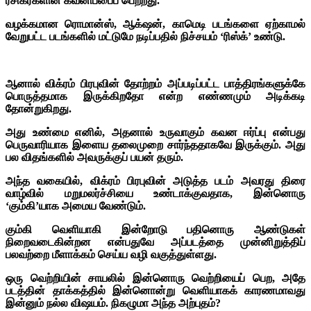
ரசிகர்களின் கவனிப்பைப் பெற்றது.
வழக்கமான ரொமான்ஸ், ஆக்‌ஷன், காமெடி படங்களை ஏற்காமல்
வேறுபட்ட படங்களில் மட்டுமே நடிப்பதில் நிச்சயம் ‘ரிஸ்க்’ உண்டு.
ஆனால் விக்ரம் பிரபுவின் தோற்றம் அப்படிப்பட்ட பாத்திரங்களுக்கே
பொருத்தமாக இருக்கிறதோ என்ற எண்ணமும் அடிக்கடி
தோன்றுகிறது.
அது உண்மை எனில், அதனால் உருவாகும் கவன ஈர்ப்பு என்பது
பெருவாரியாக இளைய தலைமுறை சார்ந்ததாகவே இருக்கும். அது
பல விதங்களில் அவருக்குப் பயன் தரும்.
அந்த வகையில், விக்ரம் பிரபுவின் அடுத்த படம் அவரது திரை
வாழ்வில் மறுமலர்ச்சியை உண்டாக்குவதாக, இன்னொரு
‘கும்கி’யாக அமைய வேண்டும்.
கும்கி வெளியாகி இன்றோடு பதினொரு ஆண்டுகள்
நிறைவடைகின்றன என்பதுவே அப்படத்தை முன்னிறுத்திப்
பலவற்றை மீளாக்கம் செய்ய வழி வகுத்துள்ளது.
ஒரு வெற்றியின் சாயலில் இன்னொரு வெற்றியைப் பெற, அதே
படத்தின் தாக்கத்தில் இன்னொன்று வெளியாகக் காரணமாவது
இன்னும் நல்ல விஷயம். நிகழுமா அந்த அற்புதம்?