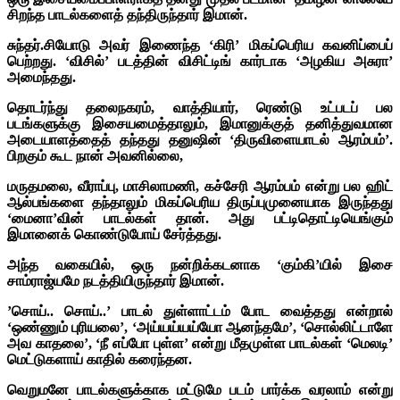
சிறந்த பாடல்களைத் தந்திருந்தார் இமான்.
சுந்தர்.சியோடு அவர் இணைந்த ‘கிரி’ மிகப்பெரிய கவனிப்பைப்
பெற்றது. ‘விசில்’ படத்தின் விசிட்டிங் கார்டாக ‘அழகிய அசுரா’
அமைந்தது.
தொடர்ந்து தலைநகரம், வாத்தியார், ரெண்டு உட்படப் பல
படங்களுக்கு இசையமைத்தாலும், இமானுக்குத் தனித்துவமான
அடையாளத்தைத் தந்தது தனுஷின் ‘திருவிளையாடல் ஆரம்பம்’.
பிறகும் கூட நான் அவனில்லை,
மருதமலை, வீராப்பு, மாசிலாமணி, கச்சேரி ஆரம்பம் என்று பல ஹிட்
ஆல்பங்களை தந்தாலும் மிகப்பெரிய திருப்புமுனையாக இருந்தது
‘மைனா’வின் பாடல்கள் தான். அது பட்டிதொட்டியெங்கும்
இமானைக் கொண்டுபோய் சேர்த்தது.
அந்த வகையில், ஒரு நன்றிக்கடனாக ‘கும்கி’யில் இசை
சாம்ராஜ்யமே நடத்தியிருந்தார் இமான்.
’சொய்.. சொய்..’ பாடல் துள்ளாட்டம் போட வைத்தது என்றால்
‘ஒண்ணும் புரியலை’, ‘அய்யய்யய்யோ ஆனந்தமே’, ‘சொல்லிட்டாளே
அவ காதலை’, ‘நீ எப்போ புள்ள’ என்று மீதமுள்ள பாடல்கள் ‘மெலடி’
மெட்டுகளாய் காதில் கரைந்தன.
வெறுமனே பாடல்களுக்காக மட்டுமே படம் பார்க்க வரலாம் என்று