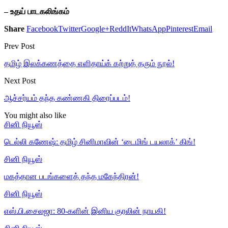
– உதய் பாடகலிங்கம்
Share
Facebook
Twitter
Google+
ReddIt
WhatsApp
Pinterest
Email
Prev Post
தமிழ் இலக்கணத்தை எளிதாய்க் கற்றுத் தரும் நூல்!
Next Post
ஆச்சர்யம் தந்த கண்ணகி திரைப்படம்!
You might also like
சினி நியூஸ்
டெல்லி கணேஷ்: தமிழ் சினிமாவின் ‘டைமிங் டயலாக்’ கிங்!
சினி நியூஸ்
மகத்தான படங்களைத் தந்த மகேந்திரன்!
சினி நியூஸ்
எஸ்.பி.சைலஜா: 80-களின் இனிய குரலின் நாயகி!