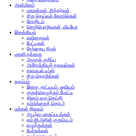
ஆன்மிகம்
மகான்கள், சித்தர்கள்
சிறு தெய்வக் கோயில்கள்
சோதிடம்
சொற்பொழிவுகள், வீடியோ
இலக்கியம்
கவிதைகள்
பேட்டிகள்
நேற்றைய நிழல்
மகளிருக்காக
அழகுக் குறிப்பு
ஆரோக்கியத் தகவல்கள்
சமையல் டிப்ஸ்
சிறு தொழில்கள்
கதம்பம்
இசை, நாட்டியம், ஓவியம்
குறுக்கெழுத்துப் போட்டி
தினம் ஒரு செய்தி
நம்பிக்கைத் தொடர்
மக்கள் திலகம்
அபூர்வ புகைப்படங்கள்
எம்.ஜி.ஆரின் குறும்படம்
எழுத்துக்கள்
பேச்சுக்கள்