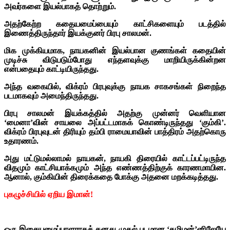
அவர்களை இயல்பாகத் தொற்றும்.
அதற்கேற்ற கதையமைப்பையும் காட்சிகளையும் படத்தில்
இணைத்திருந்தார் இயக்குனர் பிரபு சாலமன்.
மிக முக்கியமாக, நாயகனின் இயல்பான குணங்கள் கதையின்
முடிச்சு விடுபடும்போது எந்தளவுக்கு மாறியிருக்கின்றன
என்பதையும் காட்டியிருந்தது.
அந்த வகையில், விக்ரம் பிரபுவுக்கு நாயக சாகசங்கள் நிறைந்த
படமாகவும் அமைந்திருந்தது.
பிரபு சாலமன் இயக்கத்தில் அதற்கு முன்னர் வெளியான
‘மைனா’வின் சாயலை அப்பட்டமாகக் கொண்டிருந்தது ‘கும்கி’.
விக்ரம் பிரபுவுடன் திரியும் தம்பி ராமையாவின் பாத்திரம் அதற்கொரு
உதாரணம்.
அது மட்டுமல்லாமல் நாயகன், நாயகி திரையில் காட்டப்பட்டிருந்த
விதமும் காட்சியாக்கமும் அந்த எண்ணத்திற்குக் காரணமாயின.
ஆனால், கும்கியின் திரைக்கதை போக்கு அதனை மறக்கடித்தது.
புகழுச்சியில் ஏறிய இமான்!
ஒரு இசையமைப்பாளராகத் தனது முதல் படமான ‘தமிழன்’னிலேயே