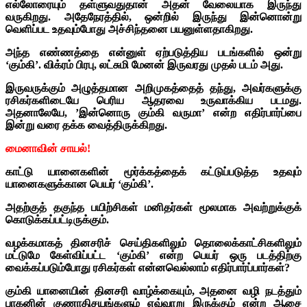
எல்லோரையும் தள்ளுவதுதான் அதன் வேலையாக இருந்து
வருகிறது. அதேநேரத்தில், ஒன்றில் இருந்து இன்னொன்று
வெளிப்பட உதவும்போது அச்சிந்தனை பயனுள்ளதாகிறது.
அந்த எண்ணத்தை என்னுள் ஏற்படுத்திய படங்களில் ஒன்று
‘கும்கி’. விக்ரம் பிரபு, லட்சுமி மேனன் இருவரது முதல் படம் அது.
இருவருக்கும் அழுத்தமான அறிமுகத்தைத் தந்து, அவர்களுக்கு
ரசிகர்களிடையே பெரிய ஆதரவை உருவாக்கிய படமது.
அதனாலேயே, ’இன்னொரு கும்கி வருமா’ என்ற எதிர்பார்ப்பை
இன்று வரை தக்க வைத்திருக்கிறது.
மைனாவின் சாயல்!
காட்டு யானைகளின் மூர்க்கத்தைக் கட்டுப்படுத்த உதவும்
யானைகளுக்கான பெயர் ‘கும்கி’.
அதற்குத் தகுந்த பயிற்சிகள் மனிதர்கள் மூலமாக அவற்றுக்குக்
கொடுக்கப்பட்டிருக்கும்.
வழக்கமாகத் தினசரிச் செய்திகளிலும் தொலைக்காட்சிகளிலும்
மட்டுமே கேள்விப்பட்ட ‘கும்கி’ என்ற பெயர் ஒரு படத்திற்கு
வைக்கப்படும்போது ரசிகர்கள் என்னவெல்லாம் எதிர்பார்ப்பார்கள்?
கும்கி யானையின் தினசரி வாழ்க்கையும், அதனை வழி நடத்தும்
பாகனின் குணாதிசயங்களும் எவ்வாறு இருக்கும் என்ற ஆசை