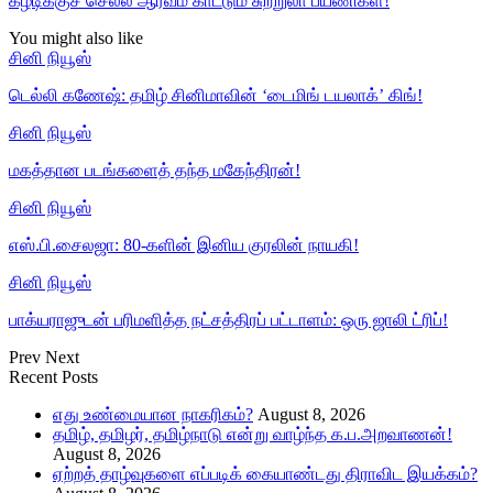
கீழடிக்குச் செல்ல ஆர்வம் காட்டும் சுற்றுலா பயணிகள்!
You might also like
சினி நியூஸ்
டெல்லி கணேஷ்: தமிழ் சினிமாவின் ‘டைமிங் டயலாக்’ கிங்!
சினி நியூஸ்
மகத்தான படங்களைத் தந்த மகேந்திரன்!
சினி நியூஸ்
எஸ்.பி.சைலஜா: 80-களின் இனிய குரலின் நாயகி!
சினி நியூஸ்
பாக்யராஜுடன் பரிமளித்த நட்சத்திரப் பட்டாளம்: ஒரு ஜாலி ட்ரிப்!
Prev
Next
Recent Posts
எது உண்மையான நாகரிகம்?
August 8, 2026
தமிழ், தமிழர், தமிழ்நாடு என்று வாழ்ந்த க.ப.அறவாணன்!
August 8, 2026
ஏற்றத் தாழ்வுகளை எப்படிக் கையாண்டது திராவிட இயக்கம்?