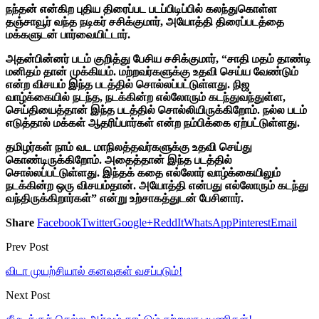
நந்தன் என்கிற புதிய திரைப்பட படப்பிடிப்பில் கலந்துகொள்ள
தஞ்சாவூர் வந்த நடிகர் சசிக்குமார், அயோத்தி திரைப்படத்தை
மக்களுடன் பார்வையிட்டார்.
அதன்பின்னர் படம் குறித்து பேசிய சசிக்குமார், “சாதி மதம் தாண்டி
மனிதம் தான் முக்கியம். மற்றவர்களுக்கு உதவி செய்ய வேண்டும்
என்ற விசயம் இந்த படத்தில் சொல்லப்பட்டுள்ளது. நிஜ
வாழ்க்கையில் நடந்த, நடக்கின்ற எல்லோரும் கடந்துவந்துள்ள,
செய்தியைத்தான் இந்த படத்தில் சொல்லியிருக்கிறோம். நல்ல படம்
எடுத்தால் மக்கள் ஆதரிப்பார்கள் என்ற நம்பிக்கை ஏற்பட்டுள்ளது.
தமிழர்கள் நாம் வட மாநிலத்தவர்களுக்கு உதவி செய்து
கொண்டிருக்கிறோம். அதைத்தான் இந்த படத்தில்
சொல்லப்பட்டுள்ளது. இந்தக் கதை எல்லோர் வாழ்க்கையிலும்
நடக்கின்ற ஒரு விசயம்தான். அயோத்தி என்பது எல்லோரும் கடந்து
வந்திருக்கிறார்கள்” என்று உற்சாகத்துடன் பேசினார்.
Share
Facebook
Twitter
Google+
ReddIt
WhatsApp
Pinterest
Email
Prev Post
விடா முயற்சியால் கனவுகள் வசப்படும்!
Next Post