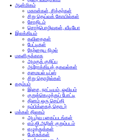
ஆன்மிகம்
மகான்கள், சித்தர்கள்
சிறு தெய்வக் கோயில்கள்
சோதிடம்
சொற்பொழிவுகள், வீடியோ
இலக்கியம்
கவிதைகள்
பேட்டிகள்
நேற்றைய நிழல்
மகளிருக்காக
அழகுக் குறிப்பு
ஆரோக்கியத் தகவல்கள்
சமையல் டிப்ஸ்
சிறு தொழில்கள்
கதம்பம்
இசை, நாட்டியம், ஓவியம்
குறுக்கெழுத்துப் போட்டி
தினம் ஒரு செய்தி
நம்பிக்கைத் தொடர்
மக்கள் திலகம்
அபூர்வ புகைப்படங்கள்
எம்.ஜி.ஆரின் குறும்படம்
எழுத்துக்கள்
பேச்சுக்கள்