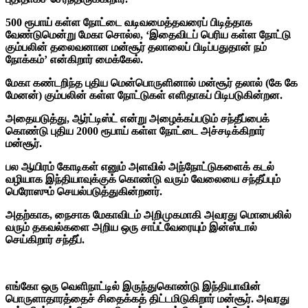
500 ரூபாய் கள்ள நோட்டை வடிவமைத்தவரைப் பிடித்தாக
வேண்டுமென்று மேகா சொல்ல, ‘இதைவிடப் பெரிய கள்ள நோட்டு
கும்பலின் தலைவனான மன்சூர் தலாலைப் பிடிப்பதுதான் நம்
நோக்கம்’ என்கிறார் மைக்கேல்.
மேகா கண்டறிந்த புதிய மென்பொருளினால் மன்சூர் தலால் (கே கே
மேனன்) கும்பலின் கள்ள நோட்டுகள் எளிதாகப் பிடிபடுகின்றன.
அதையடுத்து, ஆர்ட்டிஸ்ட் என்று அழைக்கப்படும் சந்தீப்பைக்
கொண்டு புதிய 2000 ரூபாய் கள்ள நோட்டை அச்சடிக்கிறார்
மன்சூர்.
பல ஆயிரம் கோடிகள் எனும் அளவில் அந்நோட்டுகளைக் கடல்
வழியாக இந்தியாவுக்குக் கொண்டு வரும் வேலையை சந்தீப்பும்
பெரோஸும் செயல்படுத்துகின்றனர்.
அதற்காக, நைசாக மேகாவிடம் அறிமுகமாகி அவரது மொபைலில்
வரும் தகவல்களை அறிய ஒரு சாப்ட்வேரையும் இன்ஸ்டால்
செய்கிறார் சந்தீப்.
எங்கோ ஒரு வெளிநாட்டில் இருந்துகொண்டு இந்தியாவின்
பொருளாதாரத்தைச் சிதைக்கத் திட்டமிடுகிறார் மன்சூர். அவரது