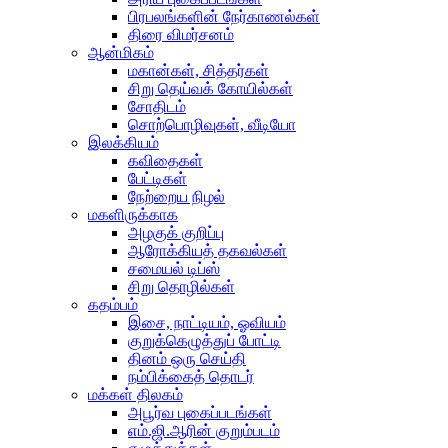
பிரபலங்களின் நேர்காணல்கள்
திரை விமர்சனம்
ஆன்மிகம்
மகான்கள், சித்தர்கள்
சிறு தெய்வக் கோயில்கள்
சோதிடம்
சொற்பொழிவுகள், வீடியோ
இலக்கியம்
கவிதைகள்
பேட்டிகள்
நேற்றைய நிழல்
மகளிருக்காக
அழகுக் குறிப்பு
ஆரோக்கியத் தகவல்கள்
சமையல் டிப்ஸ்
சிறு தொழில்கள்
கதம்பம்
இசை, நாட்டியம், ஓவியம்
குறுக்கெழுத்துப் போட்டி
தினம் ஒரு செய்தி
நம்பிக்கைத் தொடர்
மக்கள் திலகம்
அபூர்வ புகைப்படங்கள்
எம்.ஜி.ஆரின் குறும்படம்