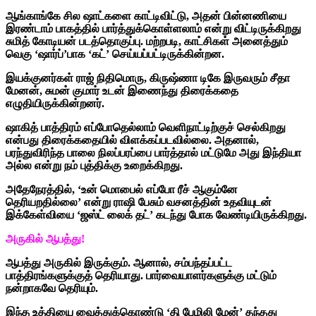
ஆங்காங்கே சில ஷாட்களை காட்டிவிட்டு, அதன் பின்னணியை
இரண்டாம் பாகத்தில் பார்த்துக்கொள்ளலாம் என்று விட்டிருக்கிறது
சுமித் கோடியன் படத்தொகுப்பு. மற்றபடி, காட்சிகள் அனைத்தும்
வெகு ‘ஷார்ப்’பாக ‘கட்’ செய்யப்பட்டிருக்கின்றன.
இயக்குனர்கள் ராஜ் நிதிமொரு, கிருஷ்ணா டிகே இருவரும் சீதா
மேனன், சுமன் குமார் உடன் இணைந்து திரைக்கதை
எழுதியிருக்கின்றனர்.
ஷாகித் பாத்திரம் எப்போதெல்லாம் வெளிநாட்டிற்குச் செல்கிறது
என்பது திரைக்கதையில் விளக்கப்படவில்லை. அதனால்,
பரந்துவிரிந்த பாலை நிலப்பரப்பை பார்த்தால் மட்டுமே அது இந்தியா
அல்ல என்று நம் புத்திக்கு உறைக்கிறது.
அதேநேரத்தில், ‘உன் மொபைல் எப்போ ரீச் ஆகும்னே
தெரியறதில்லை’ என்று ராஷி பேசும் வசனத்தின் உதவியுடன்
இக்கேள்வியை ‘ஜஸ்ட் லைக் தட்’ கடந்து போக வேண்டியிருக்கிறது.
அருகில் ஆபத்து!
ஆபத்து அருகில் இருக்கும். ஆனால், சம்பந்தப்பட்ட
பாத்திரங்களுக்குத் தெரியாது. பார்வையாளர்களுக்கு மட்டும்
நன்றாகவே தெரியும்.
இந்த உத்தியை வைத்துக்கொண்டு ‘தி பேமிலி மேன்’ தந்தது