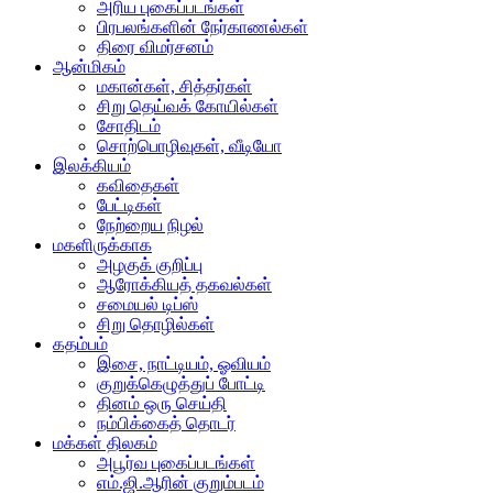
அரிய புகைப்படங்கள்
பிரபலங்களின் நேர்காணல்கள்
திரை விமர்சனம்
ஆன்மிகம்
மகான்கள், சித்தர்கள்
சிறு தெய்வக் கோயில்கள்
சோதிடம்
சொற்பொழிவுகள், வீடியோ
இலக்கியம்
கவிதைகள்
பேட்டிகள்
நேற்றைய நிழல்
மகளிருக்காக
அழகுக் குறிப்பு
ஆரோக்கியத் தகவல்கள்
சமையல் டிப்ஸ்
சிறு தொழில்கள்
கதம்பம்
இசை, நாட்டியம், ஓவியம்
குறுக்கெழுத்துப் போட்டி
தினம் ஒரு செய்தி
நம்பிக்கைத் தொடர்
மக்கள் திலகம்
அபூர்வ புகைப்படங்கள்
எம்.ஜி.ஆரின் குறும்படம்