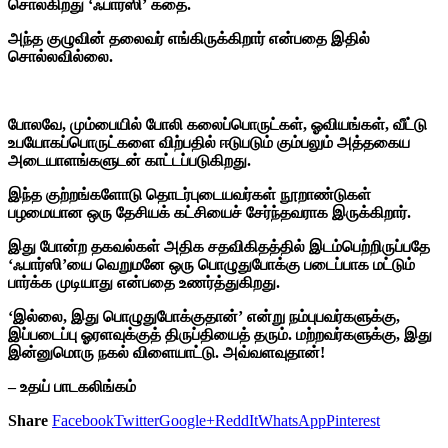
சொல்கிறது ‘ஃபார்ஸி’ கதை.
அந்த குழுவின் தலைவர் எங்கிருக்கிறார் என்பதை இதில்
சொல்லவில்லை.
போலவே, மும்பையில் போலி கலைப்பொருட்கள், ஓவியங்கள், வீட்டு
உபயோகப்பொருட்களை விற்பதில் ஈடுபடும் கும்பலும் அத்தகைய
அடையாளங்களுடன் காட்டப்படுகிறது.
இந்த குற்றங்களோடு தொடர்புடையவர்கள் நூறாண்டுகள்
பழமையான ஒரு தேசியக் கட்சியைச் சேர்ந்தவராக இருக்கிறார்.
இது போன்ற தகவல்கள் அதிக சதவிகிதத்தில் இடம்பெற்றிருப்பதே
‘ஃபார்ஸி’யை வெறுமனே ஒரு பொழுதுபோக்கு படைப்பாக மட்டும்
பார்க்க முடியாது என்பதை உணர்த்துகிறது.
‘இல்லை, இது பொழுதுபோக்குதான்’ என்று நம்புபவர்களுக்கு,
இப்படைப்பு ஓரளவுக்குத் திருப்தியைத் தரும். மற்றவர்களுக்கு, இது
இன்னுமொரு நகல் விளையாட்டு. அவ்வளவுதான்!
– உதய் பாடகலிங்கம்
Share
Facebook
Twitter
Google+
ReddIt
WhatsApp
Pinterest