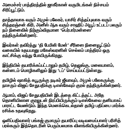
அமைச்சர் பாத்திரத்தில் ஜாகீர்கான் வருமிடங்கள் நிச்சயம்
சிரிப்பூட்டும்.
தாத்தாவாக வரும் அமுல் பலேகர், யாசிர் சித்தப்புவாக வரும்
சித்தரஞ்சன் கிரி, அனீஸ் ஆக வரும் சாஹிப் அயூப் உட்படப் பலரும்
நம் நினைவில் நிற்கும்விதமான ‘பெர்பார்மன்ஸை’
தந்திருக்கின்றனர்.
இவர்கள் தவிர்த்து ‘தி பேமிலி மேன்’ சீரிஸை நினைவூட்டும்
வகையில் உதயபானு மகேஸ்வரனின் செல்லம் பாத்திரம் ஒரு
காட்சிக்கு வந்து போயிருக்கிறது.
இந்தியில் தயாரிக்கப்பட்டாலும் தமிழ், தெலுங்கு, மலையாளம்,
கன்னடம் மொழிகளிலும் இது ‘டப்’ செய்யப்பட்டுள்ளது.
தமிழில் ஷாகித் கபூருக்கு நடிகர் ஜீவாவும், அமுல் பலேகருக்கு
நாசரும் விஜய் சேதுபதிக்கு டிஎஸ்கேவும் குரல் தந்திருக்கின்றனர்.
ஆமாம், விஜய் சேதுபதியின் இடத்தை கிட்டத்தட்ட அதே
தொனியிலான குரலுடன் நிரப்பியிருக்கும் டிஎஸ்கேவை தனியாகப்
பாராட்ட வேண்டும். இந்த மெனக்கெடல்தான் தமிழ் பதிப்பை பார்க்க
ரசிக்க உதவுகிறது.
ஒளிப்பதிவாளர் பங்கஜ் குமாரும் தயாரிப்பு வடிவமைப்பாளர் பரிசித்
பரல்கரும் இத்தொடரின் பெரும்பலமாக விளங்கியிருக்கின்றனர்.