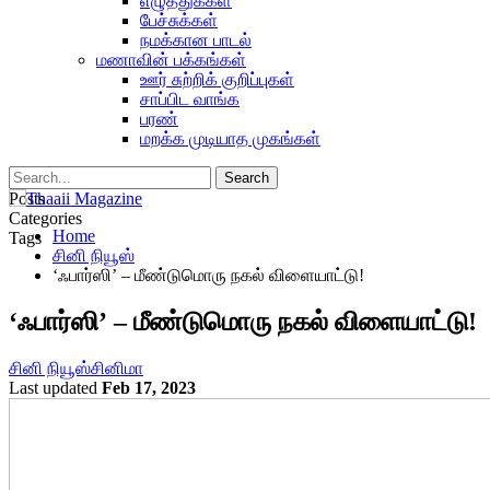
எழுத்துக்கள்
பேச்சுக்கள்
நமக்கான பாடல்
மணாவின் பக்கங்கள்
ஊர் சுற்றிக் குறிப்புகள்
சாப்பிட வாங்க
பரண்
மறக்க முடியாத முகங்கள்
Posts
Categories
Home
Tags
சினி நியூஸ்
‘ஃபார்ஸி’ – மீண்டுமொரு நகல் விளையாட்டு!
‘ஃபார்ஸி’ – மீண்டுமொரு நகல் விளையாட்டு!
சினி நியூஸ்
சினிமா
Last updated
Feb 17, 2023