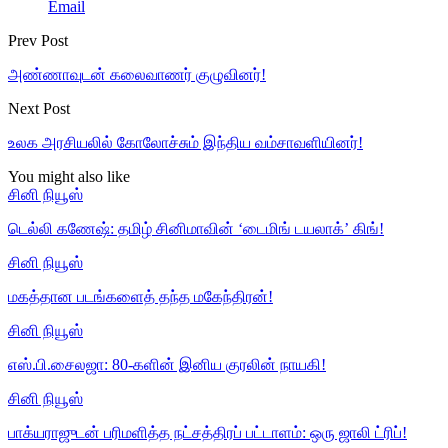
Email
Prev Post
அண்ணாவுடன் கலைவாணர் குழுவினர்!
Next Post
உலக அரசியலில் கோலோச்சும் இந்திய வம்சாவளியினர்!
You might also like
சினி நியூஸ்
டெல்லி கணேஷ்: தமிழ் சினிமாவின் ‘டைமிங் டயலாக்’ கிங்!
சினி நியூஸ்
மகத்தான படங்களைத் தந்த மகேந்திரன்!
சினி நியூஸ்
எஸ்.பி.சைலஜா: 80-களின் இனிய குரலின் நாயகி!
சினி நியூஸ்
பாக்யராஜுடன் பரிமளித்த நட்சத்திரப் பட்டாளம்: ஒரு ஜாலி ட்ரிப்!