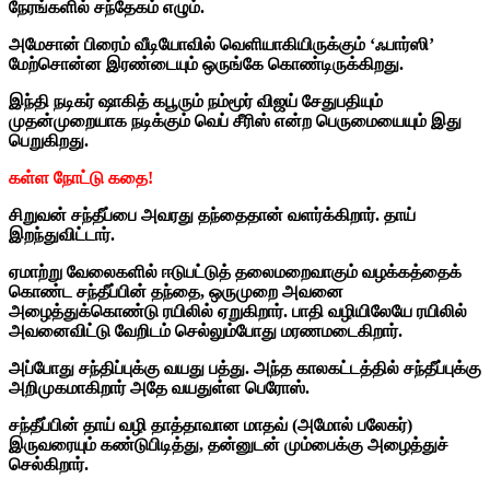
நேரங்களில் சந்தேகம் எழும்.
அமேசான் பிரைம் வீடியோவில் வெளியாகியிருக்கும் ‘ஃபார்ஸி’
மேற்சொன்ன இரண்டையும் ஒருங்கே கொண்டிருக்கிறது.
இந்தி நடிகர் ஷாகித் கபூரும் நம்மூர் விஜய் சேதுபதியும்
முதன்முறையாக நடிக்கும் வெப் சீரிஸ் என்ற பெருமையையும் இது
பெறுகிறது.
கள்ள நோட்டு கதை!
சிறுவன் சந்தீப்பை அவரது தந்தைதான் வளர்க்கிறார். தாய்
இறந்துவிட்டார்.
ஏமாற்று வேலைகளில் ஈடுபட்டுத் தலைமறைவாகும் வழக்கத்தைக்
கொண்ட சந்தீப்பின் தந்தை, ஒருமுறை அவனை
அழைத்துக்கொண்டு ரயிலில் ஏறுகிறார். பாதி வழியிலேயே ரயிலில்
அவனைவிட்டு வேறிடம் செல்லும்போது மரணமடைகிறார்.
அப்போது சந்திப்புக்கு வயது பத்து. அந்த காலகட்டத்தில் சந்தீப்புக்கு
அறிமுகமாகிறார் அதே வயதுள்ள பெரோஸ்.
சந்தீப்பின் தாய் வழி தாத்தாவான மாதவ் (அமோல் பலேகர்)
இருவரையும் கண்டுபிடித்து, தன்னுடன் மும்பைக்கு அழைத்துச்
செல்கிறார்.