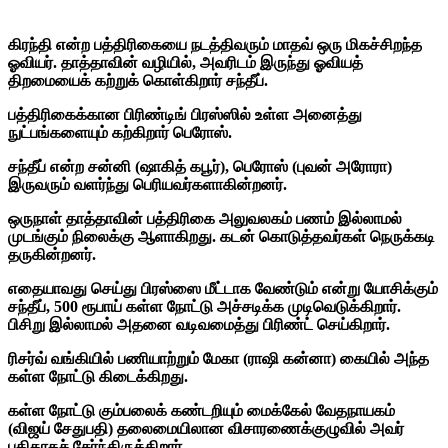
கிரந்தி என்ற பத்திரிகையை நடத்திவரும் மாதவ் ஒரு மிகச்சிறந்த
ஓவியர். தாத்தாவின் வழியில், அவரிடம் இருந்து ஓவியத்
திறமையைக் கற்றுக் கொள்கிறார் சந்தீப்.
பத்திரிகைக்கான பிரிண்டிங் பிரஸ்ஸில் உள்ள அனைத்து
நுட்பங்களையும் கற்கிறார் பெரோஸ்.
சந்தீப் என்ற சன்னி (ஷாகித் கபூர்), பெரோஸ் (புவன் அரோரா)
இருவரும் வளர்ந்து பெரியவர்களாகின்றனர்.
ஒருநாள் தாத்தாவின் பத்திரிகை அலுவலகம் பணம் இல்லாமல்
முடங்கும் நிலைக்கு ஆளாகிறது. கடன் கொடுத்தவர்கள் நெருக்கடி
தருகின்றனர்.
எதையாவது செய்து பிரஸ்ஸை மீட்டாக வேண்டும் என்று யோசிக்கும்
சந்தீப், 500 ரூபாய் கள்ள நோட்டு அச்சடிக்க முடிவெடுக்கிறார்.
பிசிறு இல்லாமல் அதனை வடிவமைத்து பிரிண்ட் செய்கிறார்.
ரிசர்வ் வங்கியில் பணியாற்றும் மேகா (ராஷி கன்னா) கையில் அந்த
கள்ள நோட்டு கிடைக்கிறது.
கள்ள நோட்டு கும்பலைக் கண்டறியும் மைக்கேல் வேதநாயகம்
(விஜய் சேதுபதி) தலைமையிலான விசாரணைக்குழுவில் அவர்
புதிதாகச் சேர்ந்திருக்கிறார்.