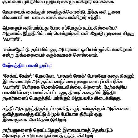
கும்பலின் முயற்சியை முறியடிக்க முயல்கிறார் மைக்கேல்.
மேகாவைக் கைக்குள் வைத்துக்கொண்டு, இந்த எலி பூனை
விளையாட்டை லாவகமாகக் கையாள்கிறார் சந்தீப்.
ஆனாலும் எதிர்பார்ப்பது போல எப்போதும் நடப்பதில்லையே?
அதனால், இறுதியில் யார் வென்றார்கள் என்பதோடு முடிவடைகிறது
‘ஃபார்ஸி’.
‘கள்ளநோட்டு கும்பலில் ஒரு அபாரமான ஓவியன் ஐக்கியமாகிறான்’
என்று இக்கதையைச் சுருக்கமாகச் சொல்லலாம்.
மேற்கத்திய பாணி நடிப்பு!
‘சேக்ரட் கேம்ஸ்’ போலவோ, ‘பாதாள் லோக்’ போலவோ கதை நிகழும்
இடங்களையும் அங்குள்ள வாழ்க்கைமுறைகளையும் விவரிக்க
‘ஃபார்ஸி’ பெரிதாக மெனக்கெடவில்லை. அதனால், மேற்கத்திய
பாணியில் வடிவமைக்கப்பட்ட ஒரு திரைக்கதையில் இந்திய
நடிகர்களைப் பொருத்திப் பார்க்கும் அனுபவமே கிடைக்கிறது.
சந்தீப் ஆக நடித்திருக்கும் ஷாகித் கபூர், உள்ளுக்குள் அரக்கனை
ஒளித்துவைத்துவிட்டு அமுல் பேபியாக திரியும் ஒரு
இளைஞனாகவே தென்படுகிறார்.
நாற்பதுகளைத் தொட்டபிறகும் இளமையாகத் தென்படும்
அளவுக்குச் சரியான நடிப்பைத் தந்திருக்கிறார்.