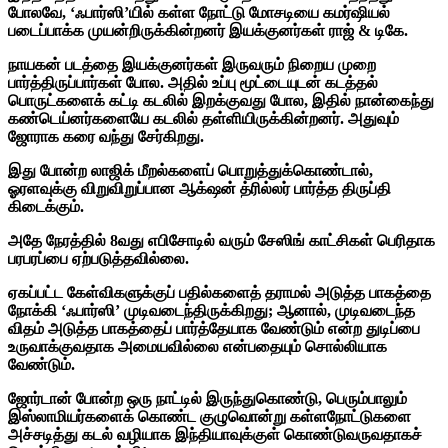
போலவே, ‘ஃபார்ஸி’யில் கள்ள நோட்டு மோசடியை கமர்ஷியல்
படைப்பாக்க முயன்றிருக்கின்றனர் இயக்குனர்கள் ராஜ் & டிகே.
நாயகன் படத்தை இயக்குனர்கள் இருவரும் நிறைய முறை
பார்த்திருப்பார்கள் போல. அதில் உப்பு மூட்டையுடன் கடத்தல்
பொருட்களைக் கட்டி கடலில் இறக்குவது போல, இதில் நான்கைந்து
கண்டெய்னர்களையே கடலில் தள்ளியிருக்கின்றனர். அதுவும்
ஜோராக கரை வந்து சேர்கிறது.
இது போன்ற லாஜிக் மீறல்களைப் பொறுத்துக்கொண்டால்,
ஓரளவுக்கு விறுவிறுப்பான ஆக்‌ஷன் த்ரில்லர் பார்த்த திருப்தி
கிடைக்கும்.
அதே நேரத்தில் 8வது எபிசோடில் வரும் சேஸிங் காட்சிகள் பெரிதாக
பரபரப்பை ஏற்படுத்தவில்லை.
ஏகப்பட்ட கேள்விகளுக்குப் பதில்களைத் தராமல் அடுத்த பாகத்தை
நோக்கி ‘ஃபார்ஸி’ முடிவடைந்திருக்கிறது; ஆனால், முடிவடைந்த
விதம் அடுத்த பாகத்தைப் பார்த்தேயாக வேண்டும் என்ற துடிப்பை
உருவாக்குவதாக அமையவில்லை என்பதையும் சொல்லியாக
வேண்டும்.
ஜோர்டான் போன்ற ஒரு நாட்டில் இருந்துகொண்டு, பெரும்பாலும்
இஸ்லாமியர்களைக் கொண்ட குழுவொன்று கள்ளநோட்டுகளை
அச்சடித்து கடல் வழியாக இந்தியாவுக்குள் கொண்டுவருவதாகச்