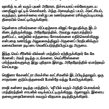
ஷாகித் உடன் வரும் புவன் அரோரா, நிச்சயமாய் எல்லோருடைய
மனதிலும் ஒட்டிக் கொள்வார். அந்த அளவுக்குப் பயம், அலட்சியம்,
வருத்தம், நகைச்சுவை என்று பல உணர்வுகளை ரசிக்கும்படியாகத்
திரையில் கொட்டியிருக்கிறார்.
தென்னக ரசிகர்களை ஈர்ப்பதற்காக விஜய் சேதுபதிக்கு இடம்
கிடைத்திருக்கிறது. அதேநேரத்தில், அவரது கதாபாத்திரம்
தனிப்பட்ட வாழ்வில் எத்தகைய சோகங்களை எதிர்கொள்கிறது
என்பதை உணர்ந்து அலுவலகத்திலும் அதனைப் பிரதிபலிக்கும்
வகையிலான நடிப்பை வெளிப்படுத்தியிருப்பது அருமை.
இந்த வெப் சீரிஸில் வில்லன் பாத்திரம் ஏற்றிருக்கிறார் கே கே
மேனன்; அவர் நடித்த படங்களை, வெப்சீரிஸ்களை
பார்த்தவர்களுக்கு இது புதிதாக இராது, அதேநேரத்தில் ஏமாற்றவும்
செய்யாது.
ரெஜினா கேசண்ட்ரா மிகச்சில காட்சிகளில் இடம்பிடித்தாலும், ஒரு
சாதாரண குடும்பத்தலைவி போன்றே வந்து போயிருக்கிறார்.
ராஷி கன்னா நடித்த பாத்திரம், ‘ஷீ’யில் வரும் அதிதி பொகங்கர்
பாத்திரத்தின் சாயலில் வடிக்கப்பட்டிருக்கிறது. ஆனாலும், இளைய
தலைமுறையினரைக் கவரும் விதமாக நடித்திருக்கிறார்.