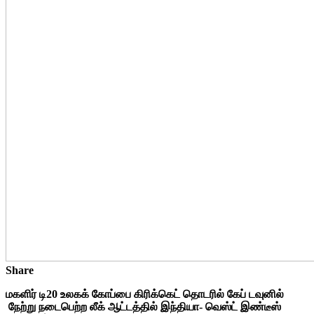
Share
மகளிர் டி20 உலகக் கோப்பை கிரிக்கெட் தொடரில் கேப் டவுனில்
நேற்று நடைபெற்ற லீக் ஆட்டத்தில் இந்தியா- வெஸ்ட் இண்டீஸ்