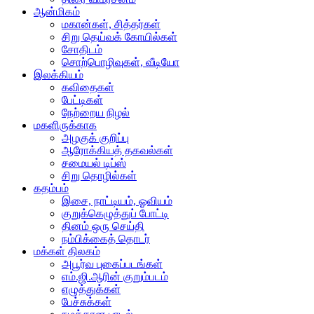
ஆன்மிகம்
மகான்கள், சித்தர்கள்
சிறு தெய்வக் கோயில்கள்
சோதிடம்
சொற்பொழிவுகள், வீடியோ
இலக்கியம்
கவிதைகள்
பேட்டிகள்
நேற்றைய நிழல்
மகளிருக்காக
அழகுக் குறிப்பு
ஆரோக்கியத் தகவல்கள்
சமையல் டிப்ஸ்
சிறு தொழில்கள்
கதம்பம்
இசை, நாட்டியம், ஓவியம்
குறுக்கெழுத்துப் போட்டி
தினம் ஒரு செய்தி
நம்பிக்கைத் தொடர்
மக்கள் திலகம்
அபூர்வ புகைப்படங்கள்
எம்.ஜி.ஆரின் குறும்படம்
எழுத்துக்கள்
பேச்சுக்கள்