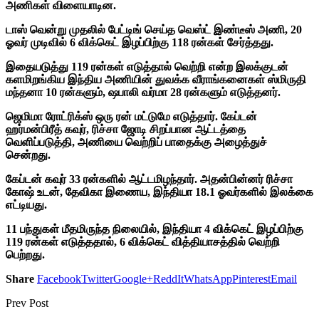
அணிகள் விளையாடின.
டாஸ் வென்று முதலில் பேட்டிங் செய்த வெஸ்ட் இண்டீஸ் அணி, 20
ஓவர் முடிவில் 6 விக்கெட் இழப்பிற்கு 118 ரன்கள் சேர்த்தது.
இதையடுத்து 119 ரன்கள் எடுத்தால் வெற்றி என்ற இலக்குடன்
களமிறங்கிய இந்திய அணியின் துவக்க வீராங்கனைகள் ஸ்மிருதி
மந்தனா 10 ரன்களும், ஷபாலி வர்மா 28 ரன்களும் எடுத்தனர்.
ஜெமிமா ரோட்ரிக்ஸ் ஒரு ரன் மட்டுமே எடுத்தார். கேப்டன்
ஹர்மன்பிரீத் கவுர், ரிச்சா ஜோடி சிறப்பான ஆட்டத்தை
வெளிப்படுத்தி, அணியை வெற்றிப் பாதைக்கு அழைத்துச்
சென்றது.
கேப்டன் கவுர் 33 ரன்களில் ஆட்டமிழந்தார். அதன்பின்னர் ரிச்சா
கோஷ் உடன், தேவிகா இணைய, இந்தியா 18.1 ஓவர்களில் இலக்கை
எட்டியது.
11 பந்துகள் மீதமிருந்த நிலையில், இந்தியா 4 விக்கெட் இழப்பிற்கு
119 ரன்கள் எடுத்ததால், 6 விக்கெட் வித்தியாசத்தில் வெற்றி
பெற்றது.
Share
Facebook
Twitter
Google+
ReddIt
WhatsApp
Pinterest
Email
Prev Post