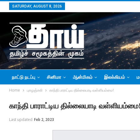
SATURDAY, AUGUST 8, 2026
நாட்டு நடப்பு
சினிமா
ஆன்மிகம்
இலக்கியம்
ம
Home
புகழஞ்சலி
காந்தி பாராட்டிய தில்லையாடி வள்ளியம்மை!
காந்தி பாராட்டிய தில்லையாடி வள்ளியம்மை
Last updated
Feb 2, 2023