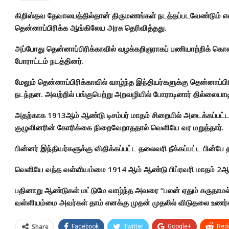
கிறிஸ்தவ தேவாலயத்தில்தான் திருமணங்கள் நடத்தப்படவேண்டும் எ
தென்னாப்பிரிக்க ஆங்கிலேய அரசு தெரிவித்தது.
அப்போது தென்னாப்பிரிக்காவில் வழக்கறிஞராகப் பணியாற்றிக் கொண்ட
போராட்டம் நடத்தினர்.
மேலும் தென்னாப்பிரிக்காவில் வாழ்ந்த இந்தியர்களுக்கு தென்னாப்பி
நடந்தன. அவற்றில் பங்குபெற்று அறவழியில் போராடினார் தில்லையா
அதற்காக 1913ஆம் ஆண்டு டிசம்பர் மாதம் சிறையில் அடைக்கப்பட்ட
குழுவினரின் கோரிக்கை நிறைவேறாததால் வெளியே வர மறுத்தார்.
பின்னர் இந்தியர்களுக்கு விதிக்கப்பட்ட தலைவரி நீக்கப்பட்ட பின்
வெளியே வந்த வள்ளியம்மை 1914 ஆம் ஆண்டு பிப்ரவரி மாதம் 2ஆம்
பதினாறு ஆண்டுகள் மட்டுமே வாழ்ந்த அவரை “பலன் ஏதும் கருதாமல் 
வள்ளியம்மை அவர்கள் தாம் எனக்கு முதன் முதலில் விடுதலை உணர்வை
Share
Facebook
Twitter
Google+
Redd