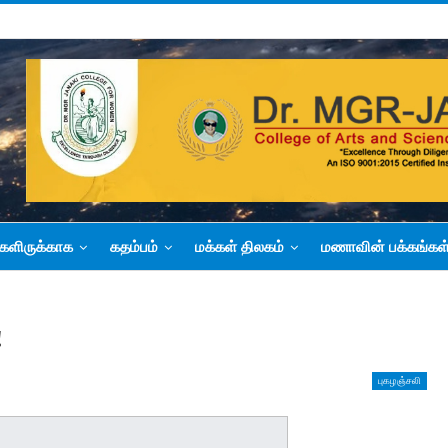
களிருக்காக
கதம்பம்
மக்கள் திலகம்
மணாவின் பக்கங்கள
!
புகழஞ்சலி