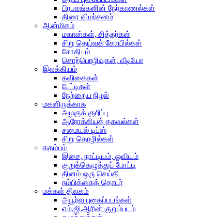
பிரபலங்களின் நேர்காணல்கள்
திரை விமர்சனம்
ஆன்மிகம்
மகான்கள், சித்தர்கள்
சிறு தெய்வக் கோயில்கள்
சோதிடம்
சொற்பொழிவுகள், வீடியோ
இலக்கியம்
கவிதைகள்
பேட்டிகள்
நேற்றைய நிழல்
மகளிருக்காக
அழகுக் குறிப்பு
ஆரோக்கியத் தகவல்கள்
சமையல் டிப்ஸ்
சிறு தொழில்கள்
கதம்பம்
இசை, நாட்டியம், ஓவியம்
குறுக்கெழுத்துப் போட்டி
தினம் ஒரு செய்தி
நம்பிக்கைத் தொடர்
மக்கள் திலகம்
அபூர்வ புகைப்படங்கள்
எம்.ஜி.ஆரின் குறும்படம்