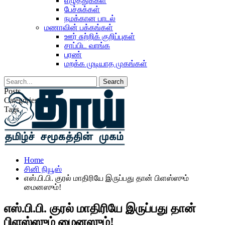
எழுத்துக்கள்
பேச்சுக்கள்
நமக்கான பாடல்
மணாவின் பக்கங்கள்
ஊர் சுற்றிக் குறிப்புகள்
சாப்பிட வாங்க
பரண்
மறக்க முடியாத முகங்கள்
Posts
Categories
Tags
Home
சினி நியூஸ்
எஸ்.பி.பி. குரல் மாதிரியே இருப்பது தான் பிளஸ்ஸும்
மைனஸும்!
எஸ்.பி.பி. குரல் மாதிரியே இருப்பது தான்
பிளஸ்ஸும் மைனஸும்!