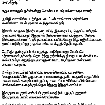
கேட்கிறார்.
எதுவானாலும் ஓக்கேன்னு சொல்ல பாடகர் மனோ உருவானார்.
பூவிழி வாசலிலே படத்தோட டைட்டில் சாங்கான ‘அண்ணே
அண்ணே’ பாடல் மூலமா அறிமுகமாகிறார்.
இரண்டாவதாக இவர் பாடின பாட்டு இவரை பட்டி தொட்டி எங்கும்
கொண்டு போனது அதுதான் வேலைக்காரன் படத்துல, ‘வேலை
இல்லாதவன்தான்’. இந்தப் பாட்டை பாடும்போது இது ரஜினிக்காகத்
தான் பாடுறோம்னு முதல்ல மனோவுக்குத் தெரியாதாம்.
தெரிஞ்சதும் சூப்பர் ஸ்டாருக்கு பாடுறோமானு ரொம்பவே
உற்சாகமாகிருக்கார். தொடர்ந்து ரஜினிக்கு நிறைய பாடல்கள் பாடி
எஸ்.பி.பிக்கு அடுத்தபடியா ரஜினியோட ஆஸ்தான பின்னணி
பாடகரா வந்தார்.
அன்று தொடங்கி ‘வீரா’வில் மலைக்கோவில் வாசலிலே,
‘உழைப்பாளி’யில் ஒரு மைனா மைனாக்குருவி, ‘ராஜாதி ராஜா’வில்
மலையாளக் கரையோரம் இப்படி கடைசியா ‘லிங்கா’வில் மோனா
கேசோலினா வரைக்கும் தொடர்ந்தது இந்தக் காம்போ.
இவருடைய குரல் எஸ்.பி.பி குரல் மாதிரியே இருப்பதுதான்
இவருடைய ப்ளஸ் மைனஸ் ரெண்டுமே.