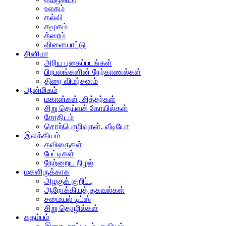
உலகம்
கல்வி
சமூகம்
க்ரைம்
விளையாட்டு
சினிமா
அரிய புகைப்படங்கள்
பிரபலங்களின் நேர்காணல்கள்
திரை விமர்சனம்
ஆன்மிகம்
மகான்கள், சித்தர்கள்
சிறு தெய்வக் கோயில்கள்
சோதிடம்
சொற்பொழிவுகள், வீடியோ
இலக்கியம்
கவிதைகள்
பேட்டிகள்
நேற்றைய நிழல்
மகளிருக்காக
அழகுக் குறிப்பு
ஆரோக்கியத் தகவல்கள்
சமையல் டிப்ஸ்
சிறு தொழில்கள்
கதம்பம்