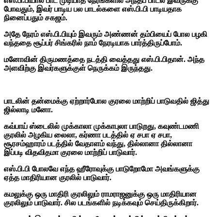
எஸ்.பி.பியால் பாட முடியாத நேரங்களில் அந்தப் பாடல் இவருக்கு
போவதும், இவர் பாடிய பல பாடல்களை எஸ்.பி.பி பாடியதாக
நினைப்பதும் சகஜம்.
அதே நேரம் எஸ்.பி.பியும் இவரும் அண்ணன் தம்பியைப் போல பழகி
வந்ததை சூப்பர் சிங்கரில் நாம் நேரடியாக பார்த்திருப்போம்.
மனோவின் திருமணத்தை நடத்தி வைத்தது எஸ்.பி.பிதான். அந்த
அளவிற்கு இவர்களுக்குள் நெருக்கம் இருந்தது.
பாடலின் தன்மைக்கு ஏற்றார்போல குரலை மாற்றிப் பாடுவதில் ஜித்து
ஜில்லாடி மனோ.
கவ்பாய் ஸ்டைலில் முக்காலா முக்காபுலா பாடுறது, கவுண்டமணி
குரலில் அழகிய லைலா, கர்ணா படத்தில் ஏ சபா ஏ சபா,
சூரசம்ஹாரம் படத்தில் வேதாளம் வந்து, தில்லானா தில்லானா
இப்படி விதவிதமா குரலை மாற்றிப் பாடுவார்.
எஸ்.பி.பி போலவே எந்த ஹீரோவுக்கு பாடுறோமோ அவங்களுக்கு
ஏத்த மாதிரியான குரலில் பாடுவார்.
கமலுக்கு ஒரு மாதிரி குரலிலும் ராமராஜனுக்கு ஒரு மாதிரியான
குரலிலும் பாடுவார். சில படங்களில் நடிக்கவும் செய்திருக்கிறார்.