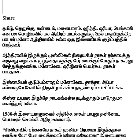
Share
தமிழ், தெலுங்கு, கன்னடம், மலையாளம், ஹிந்தி, ஒரியா, பெங்காலி
என பல மொழிகளில் பல ஆயிரம் பாடல்களுக்கு மேல் பாடியிருக்கிற
பாடகர் மனோ ஆந்திராவில் உள்ள ஒரு இஸ்லாமியக் குடும்பத்தில்
பிறந்தவர்.
ஆந்திராவில் இருக்கும் முஸ்லீம்கள் நிறையபேர் நாகூர் தர்காவுக்கு
வருவது வழக்கம். குழந்தைகளுக்கு பேர் வைக்கும்போதும் நாகூர்னு
சேத்துக்குவாங்க. மனோவோட ஒரிஜினல் பெயர்கூட நாகூர்
பாபுதான்.
இஸ்லாமியக் குடும்பம்னாலும் மனோவோட தாத்தா, அப்பா
எல்லாருமே கோயில் திருவிழாக்கள்ல நாதஸ்வரம் வாசிப்பாங்க.
சின்ன வயசுல இருந்தே நாடகங்கள்ல நடிக்குறதும் பாடுறதுமா
வளர்ந்தார் மனோ.
1986-ல் இளையராஜாவைச் சந்திச்சு நாகூர் பாபுனு தன்னோட
பெயரைச் சொல்லி அறிமுகமானார்.
“சினிமாவில் ஏற்கனவே நாகூர் ஹனிபா பிரபலமா இருந்ததால
உனக்கு வேற பேரு வைக்கலாம் மனோ ஓகேவானு” இளையராஜா