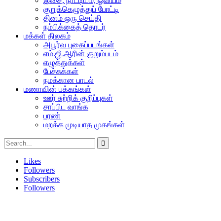
இசை, நாட்டியம், ஓவியம்
குறுக்கெழுத்துப் போட்டி
தினம் ஒரு செய்தி
நம்பிக்கைத் தொடர்
மக்கள் திலகம்
அபூர்வ புகைப்படங்கள்
எம்.ஜி.ஆரின் குறும்படம்
எழுத்துக்கள்
பேச்சுக்கள்
நமக்கான பாடல்
மணாவின் பக்கங்கள்
ஊர் சுற்றிக் குறிப்புகள்
சாப்பிட வாங்க
பரண்
மறக்க முடியாத முகங்கள்
Likes
Followers
Subscribers
Followers