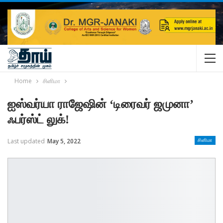
Home
சினிமா
ஐஸ்வர்யா ராஜேஷின் ‘டிரைவர் ஜமுனா’
ஃபர்ஸ்ட் லுக்!
Last updated
May 5, 2022
சினிமா