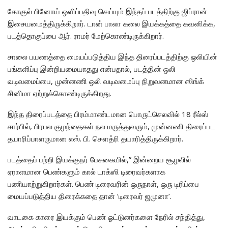
கோகுல் பினோய் ஒளிப்பதிவு செய்யும் இந்தப் படத்திற்கு ஜிப்ரான்
இசையமைத்திருக்கிறார். டான் பாலா கலை இயக்கத்தை கவனிக்க,
படத்தொகுப்பை ஆர். ராமர் மேற்கொண்டிருக்கிறார்.
சாலை பயணத்தை மையப்படுத்திய இந்த திரைப்படத்திற்கு ஒலியின்
பங்களிப்பு இன்றியமையாதது என்பதால், படத்தின் ஒலி
வடிவமைப்பை, முன்னணி ஒலி வடிவமைப்பு நிறுவனமான ஸிங்க்
சினிமா ஏற்றுக்கொண்டிருக்கிறது.
இந்த திரைப்படத்தை பிரம்மாண்டமான பொருட்செலவில் 18 ரீல்ஸ்
சார்பில், பிரபல குழந்தைகள் நல மருத்துவரும், முன்னணி திரைப்பட
தயாரிப்பாளருமான எஸ். பி. சௌத்ரி தயாரித்திருக்கிறார்.
படத்தைப் பற்றி இயக்குநர் பேசுகையில்,” இன்றைய சூழலில்
ஏராளமான பெண்களும் கால் டாக்ஸி டிரைவர்களாக
பணியாற்றுகிறார்கள். பெண் டிரைவரின் ஒருநாள், ஒரு டிரிப்பை
மையப்படுத்திய திரைக்கதை தான் ‘டிரைவர் ஜமுனா’.
வாடகை காரை இயக்கும் பெண் ஓட்டுனர்களை நேரில் சந்தித்து,