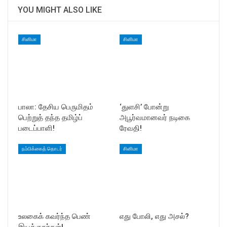
YOU MIGHT ALSO LIKE
சினிமா
சினிமா
பாலா: தேசிய பெருமிதம்
‘துளசி’ போன்று
பெற்றுத் தந்த தமிழ்ப்
அபூர்வமானவர் நடிகை
படைப்பாளி!
ரேவதி!
நம்பிக்கைத் தொடர்
சினிமா
உலகைக் கவர்ந்த பெண்
எது போலி, எது அசல்?