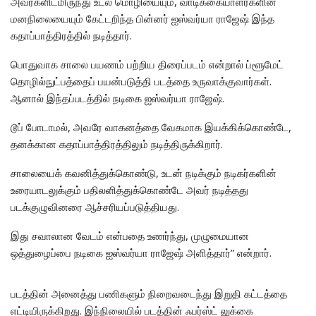
அவர்களிடமிருந்து உடல் மொழியையும், வாடிக்கையாளர்களின்
மனநிலையையும் கேட்டறிந்த பின்னர் ஐஸ்வர்யா ராஜேஷ் இந்த
கதாப்பாத்திரத்தில் நடித்தார்.
பொதுவாக சாலை பயணம் பற்றிய திரைப்படம் என்றால் ப்ளூமேட்
தொழில்நுட்பத்தைப் பயன்படுத்தி படத்தை உருவாக்குவார்கள்.
ஆனால் இந்தப்படத்தில் நடிகை ஐஸ்வர்யா ராஜேஷ்.
டூப் போடாமல், அவரே வாகனத்தை வேகமாக இயக்கிக்கொண்டே,
தனக்கான கதாப்பாத்திரத்திலும் நடித்திருக்கிறார்.
சாலையைக் கவனித்துக்கொண்டு, உடன் நடிக்கும் நடிகர்களின்
உரையாடலுக்கும் பதிலளித்துக்கொண்டே அவர் நடித்தது
படக்குழுவினரை ஆச்சரியப்படுத்தியது.
இது சவாலான வேடம் என்பதை உணர்ந்து, முழுமையான
ஒத்துழைப்பை நடிகை ஐஸ்வர்யா ராஜேஷ் அளித்தார்” என்றார்.
படத்தின் அனைத்து பணிகளும் நிறைவடைந்து இறுதி கட்டத்தை
எட்டியிருக்கிறது. இந்நிலையில் படத்தின் ஃபர்ஸ்ட் லுக்கை