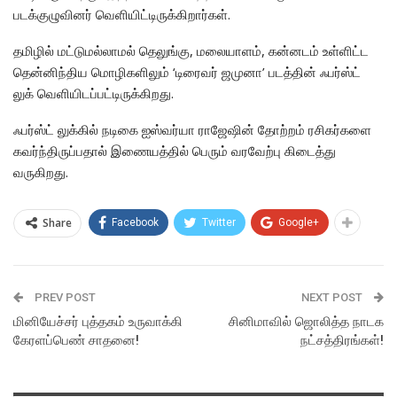
படக்குழுவினர் வெளியிட்டிருக்கிறார்கள்.
தமிழில் மட்டுமல்லாமல் தெலுங்கு, மலையாளம், கன்னடம் உள்ளிட்ட
தென்னிந்திய மொழிகளிலும் ‘டிரைவர் ஜமுனா’ படத்தின் ஃபர்ஸ்ட்
லுக் வெளியிடப்பட்டிருக்கிறது.
ஃபர்ஸ்ட் லுக்கில் நடிகை ஐஸ்வர்யா ராஜேஷின் தோற்றம் ரசிகர்களை
கவர்ந்திருப்பதால் இணையத்தில் பெரும் வரவேற்பு கிடைத்து
வருகிறது.
Share
Facebook
Twitter
Google+
PREV POST
NEXT POST
மினியேச்சர் புத்தகம் உருவாக்கி
சினிமாவில் ஜொலித்த நாடக
கேரளப்பெண் சாதனை!
நட்சத்திரங்கள்!