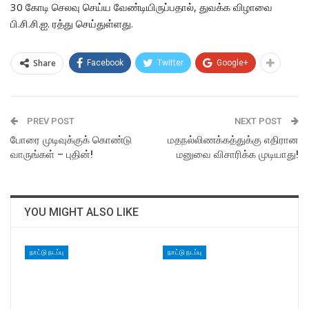
30 கோடி செலவு செய்ய வேண்டியிருப்பதால், துவக்க விழாவை
பி.சி.சி.ஐ. ரத்து செய்துள்ளது.
Share
Facebook
Twitter
Google+
PREV POST
NEXT POST
போரை முடிவுக்குக் கொண்டு
மதநல்லிணக்கத்துக்கு எதிரான
வாருங்கள் – புதின்!
மனுவை விசாரிக்க முடியாது!
YOU MIGHT ALSO LIKE
நாட்டு நடப்பு
நாட்டு நடப்பு