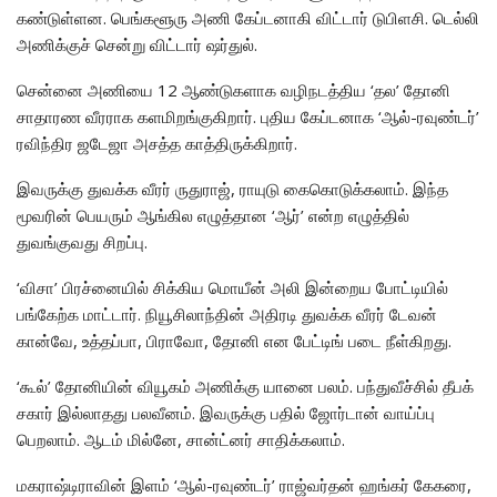
கண்டுள்ளன. பெங்களூரு அணி கேப்டனாகி விட்டார் டுபிளசி. டெல்லி
அணிக்குச் சென்று விட்டார் ஷர்துல்.
சென்னை அணியை 12 ஆண்டுகளாக வழிநடத்திய ‘தல’ தோனி
சாதாரண வீரராக களமிறங்குகிறார். புதிய கேப்டனாக ‘ஆல்-ரவுண்டர்’
ரவிந்திர ஜடேஜா அசத்த காத்திருக்கிறார்.
இவருக்கு துவக்க வீரர் ருதுராஜ், ராயுடு கைகொடுக்கலாம். இந்த
மூவரின் பெயரும் ஆங்கில எழுத்தான ‘ஆர்’ என்ற எழுத்தில்
துவங்குவது சிறப்பு.
‘விசா’ பிரச்னையில் சிக்கிய மொயீன் அலி இன்றைய போட்டியில்
பங்கேற்க மாட்டார். நியூசிலாந்தின் அதிரடி துவக்க வீரர் டேவன்
கான்வே, உத்தப்பா, பிராவோ, தோனி என பேட்டிங் படை நீள்கிறது.
‘கூல்’ தோனியின் வியூகம் அணிக்கு யானை பலம். பந்துவீச்சில் தீபக்
சகார் இல்லாதது பலவீனம். இவருக்கு பதில் ஜோர்டான் வாய்ப்பு
பெறலாம். ஆடம் மில்னே, சான்ட்னர் சாதிக்கலாம்.
மகராஷ்டிராவின் இளம் ‘ஆல்-ரவுண்டர்’ ராஜ்வர்தன் ஹங்கர் கேகரை,