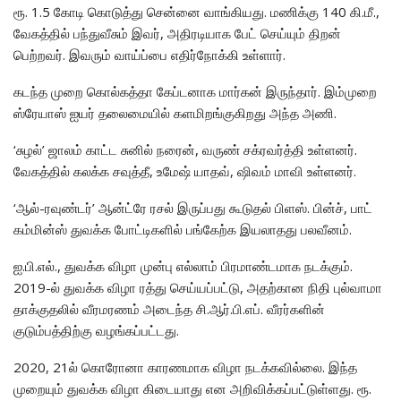
ரூ. 1.5 கோடி கொடுத்து சென்னை வாங்கியது. மணிக்கு 140 கி.மீ.,
வேகத்தில் பந்துவீசும் இவர், அதிரடியாக பேட் செய்யும் திறன்
பெற்றவர். இவரும் வாய்ப்பை எதிர்நோக்கி உள்ளார்.
கடந்த முறை கொல்கத்தா கேப்டனாக மார்கன் இருந்தார். இம்முறை
ஸ்ரேயாஸ் ஐயர் தலைமையில் களமிறங்குகிறது அந்த அணி.
‘சுழல்’ ஜாலம் காட்ட சுனில் நரைன், வருண் சக்ரவர்த்தி உள்ளனர்.
வேகத்தில் கலக்க சவுத்தீ, உமேஷ் யாதவ், ஷிவம் மாவி உள்ளனர்.
‘ஆல்-ரவுண்டர்’ ஆன்ட்ரே ரசல் இருப்பது கூடுதல் பிளஸ். பின்ச், பாட்
கம்மின்ஸ் துவக்க போட்டிகளில் பங்கேற்க இயலாதது பலவீனம்.
ஐ.பி.எல்., துவக்க விழா முன்பு எல்லாம் பிரமாண்டமாக நடக்கும்.
2019-ல் துவக்க விழா ரத்து செய்யப்பட்டு, அதற்கான நிதி புல்வாமா
தாக்குதலில் வீரமரணம் அடைந்த சி.ஆர்.பி.எப். வீரர்களின்
குடும்பத்திற்கு வழங்கப்பட்டது.
2020, 21ல் கொரோனா காரணமாக விழா நடக்கவில்லை. இந்த
முறையும் துவக்க விழா கிடையாது என அறிவிக்கப்பட்டுள்ளது. ரூ.