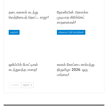
தடைகளைக் கடந்து
தோனியின் அசைக்க
வெற்றியைத் தொட்ட ராஜா!
முடியாத கிரிக்கெட்
சாதனைகள்!
கதம்பம்
விளையாட்டுச் செய்திகள்
ஒலிம்பிக் போட்டிகள்
உலகக் கோப்பை கால்பந்து
கடந்துவந்த பாதை!
திருவிழா 2026: ஒரு
பார்வை!
PREV
NEXT