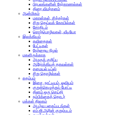
பிரபலங்களின் நேர்காணல்கள்
திரை விமர்சனம்
ஆன்மிகம்
மகான்கள், சித்தர்கள்
சிறு தெய்வக் கோயில்கள்
சோதிடம்
சொற்பொழிவுகள், வீடியோ
இலக்கியம்
கவிதைகள்
பேட்டிகள்
நேற்றைய நிழல்
மகளிருக்காக
அழகுக் குறிப்பு
ஆரோக்கியத் தகவல்கள்
சமையல் டிப்ஸ்
சிறு தொழில்கள்
கதம்பம்
இசை, நாட்டியம், ஓவியம்
குறுக்கெழுத்துப் போட்டி
தினம் ஒரு செய்தி
நம்பிக்கைத் தொடர்
மக்கள் திலகம்
அபூர்வ புகைப்படங்கள்
எம்.ஜி.ஆரின் குறும்படம்