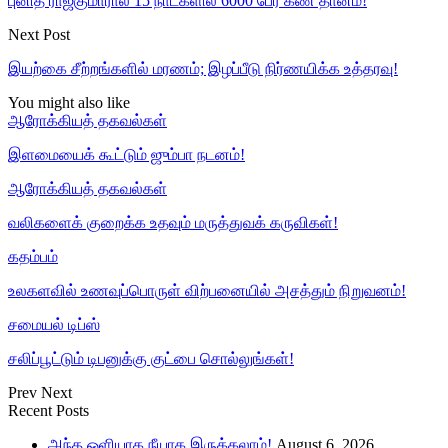
புனித் ராஜ்குமாரால் 15 நாட்களில் 6000 பேர் கண் தானம்!
Next Post
இயற்கை சீற்றங்களில் மரணம்; இழப்பீடு நிர்ணயிக்க உத்தரவு!
You might also like
ஆரோக்கியத் தகவல்கள்
இளமையைக் கூட்டும் ஜும்பா நடனம்!
ஆரோக்கியத் தகவல்கள்
வலிகளைக் குறைக்க உதவும் மருத்துவக் கருவிகள்!
கதம்பம்
உலகளவில் உணவுப்பொருள் விற்பனையில் அசத்தும் நிறுவனம்!
சமையல் டிப்ஸ்
சலிப்பூட்டும் டிபனுக்கு குட்பை சொல்லுங்கள்!
Prev
Next
Recent Posts
அந்த ஒளியாக நீயாக இருக்கலாம்!
August 6, 2026