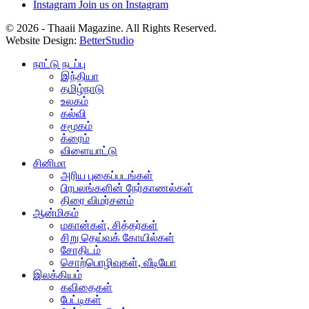
Instagram
Join us on Instagram
© 2026 - Thaaii Magazine. All Rights Reserved.
Website Design:
BetterStudio
நாட்டு நடப்பு
இந்தியா
தமிழ்நாடு
உலகம்
கல்வி
சமூகம்
க்ரைம்
விளையாட்டு
சினிமா
அரிய புகைப்படங்கள்
பிரபலங்களின் நேர்காணல்கள்
திரை விமர்சனம்
ஆன்மிகம்
மகான்கள், சித்தர்கள்
சிறு தெய்வக் கோயில்கள்
சோதிடம்
சொற்பொழிவுகள், வீடியோ
இலக்கியம்
கவிதைகள்
பேட்டிகள்