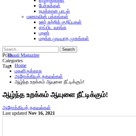
எழுத்துக்கள்
பேச்சுக்கள்
நமக்கான பாடல்
மணாவின் பக்கங்கள்
ஊர் சுற்றிக் குறிப்புகள்
சாப்பிட வாங்க
பரண்
மறக்க முடியாத முகங்கள்
Posts
Categories
Home
Tags
மகளிருக்காக
ஆரோக்கியத் தகவல்கள்
ஆழ்ந்த உறக்கம் ஆயுளை நீட்டிக்கும்!
ஆழ்ந்த உறக்கம் ஆயுளை நீட்டிக்கும்!
ஆரோக்கியத் தகவல்கள்
Last updated
Nov 16, 2021