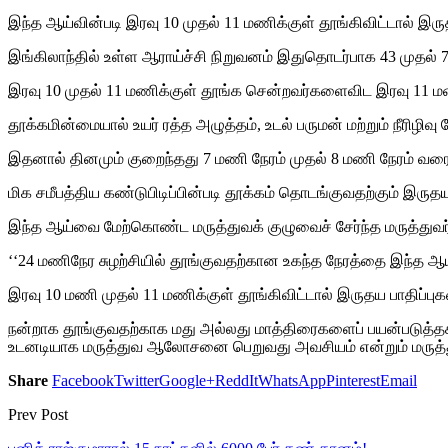
இந்த ஆய்வின்படி இரவு 10 முதல் 11 மணிக்குள் தூங்கிவிட்டால் இ
இங்கிலாந்தில் உள்ள ஆராய்ச்சி நிறுவனம் இதுதொடர்பாக 43 முதல் 
இரவு 10 முதல் 11 மணிக்குள் தூங்க சென்றவர்களைவிட இரவு 11 ம
தூக்கமின்மையால் உயர் ரத்த அழுத்தம், உடல் பருமன் மற்றும் நீரிழிவ
இதனால் தினமும் குறைந்தது 7 மணி நேரம் முதல் 8 மணி நேரம் வரை 
மிக சமீபத்திய கண்டுபிடிப்பின்படி தூக்கம் தொடங்குவதற்கும் இரு
இந்த ஆய்வை மேற்கொண்ட மருத்துவக் குழுவைச் சேர்ந்த மருத்துவர் 
‘‘24 மணிநேர சுழற்சியில் தூங்குவதற்கான உகந்த நேரத்தை இந்த ஆய்வு
இரவு 10 மணி முதல் 11 மணிக்குள் தூங்கிவிட்டால் இருதய பாதிப்பு
நன்றாக தூங்குவதற்காக மது அல்லது மாத்திரைகளைப் பயன்படுத்தக் க
உடனடியாக மருத்துவ ஆலோசனை பெறுவது அவசியம் என்றும் மருத்துவ
Share
Facebook
Twitter
Google+
ReddIt
WhatsApp
Pinterest
Email
Prev Post