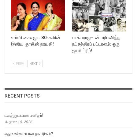
எஸ்.பி.சைலஜா: 80-களின்
பாக்யராஜுடன் பரிமளித்த
இனிய குரலின் நாயகி!
நட்சத்திரப் பட்டாளம்: ஒரு
ஜாலி ட்ரிப்!
PREV
NEXT
RECENT POSTS
மகத்துவமான மனிதர்!
August 10, 2026
எது உண்மையான நாகரிகம்?