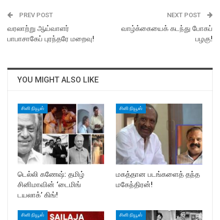
PREV POST
NEXT POST
வரலாற்று ஆய்வாளர்
வாழ்க்கையைக் கடந்து போகப்
பாபாசாகேப் புரந்தரே மறைவு!
பழகு!
YOU MIGHT ALSO LIKE
சினி நியூஸ்
சினி நியூஸ்
டெல்லி கணேஷ்: தமிழ்
மகத்தான படங்களைத் தந்த
சினிமாவின் ‘டைமிங்
மகேந்திரன்!
டயலாக்’ கிங்!
சினி நியூஸ்
சினி நியூஸ்