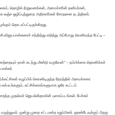
வலகம், தொழில் நிறுவனங்கள், அமைச்சரின் நண்பர்கள்,
ாக லஞ்ச ஒழிப்புத்துறை அதிகாரிகள் சோதனை நடத்தினர்.
க்கும் தொடரப்பட்டிருக்கிறது.
சி.விஜயபாஸ்கரைச் சந்தித்து எடுத்து அப்போது வெளிவந்த பேட்டி –
த்தையும் நான் கடந்து மீண்டு வருவேன்’’ – நம்பிக்கை தொனிக்கச்
பாஸ்கர்.
ர்க்கட்சிகள் எழுப்பிக் கொண்டிருந்த நேரத்தில் அமைச்சரை
எல்.ஏ.க்களும், கட்சிக்காரர்களுமாக ஒரே கூட்டம்.
றைந்த முதல்வர் ஜெயல்லிதாவின் புகைப்படங்கள். பேச்சும்
 மருத்துவர். மூன்று முறை சட்டமன்ற உறுப்பினர். ஹண்டேவுக்குப் பிறகு