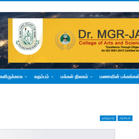
களிருக்காக
கதம்பம்
மக்கள் திலகம்
மணாவின் பக்கங்கள
தமிழ்நாடு
அரசியல்