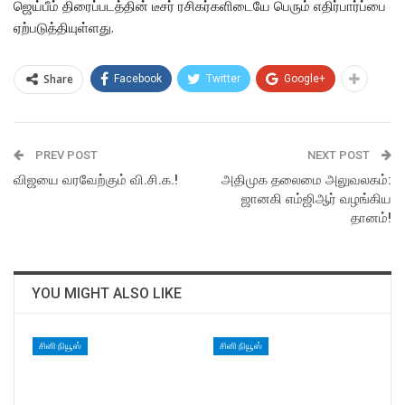
ஜெய்பீம் திரைப்படத்தின் டீசர் ரசிகர்களிடையே பெரும் எதிர்பார்ப்பை
ஏற்படுத்தியுள்ளது.
Share
Facebook
Twitter
Google+
PREV POST
NEXT POST
விஜயை வரவேற்கும் வி.சி.க.!
அதிமுக தலைமை அலுவலகம்:
ஜானகி எம்ஜிஆர் வழங்கிய
தானம்!
YOU MIGHT ALSO LIKE
சினி நியூஸ்
சினி நியூஸ்