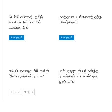
டெல்லி கணேஷ்: தமிழ்
மகத்தான படங்களைத் தந்த
சினிமாவின் ‘டைமிங்
மகேந்திரன்!
டயலாக்’ கிங்!
சினி நியூஸ்
சினி நியூஸ்
எஸ்.பி.சைலஜா: 80-களின்
பாக்யராஜுடன் பரிமளித்த
இனிய குரலின் நாயகி!
நட்சத்திரப் பட்டாளம்: ஒரு
ஜாலி ட்ரிப்!
PREV
NEXT