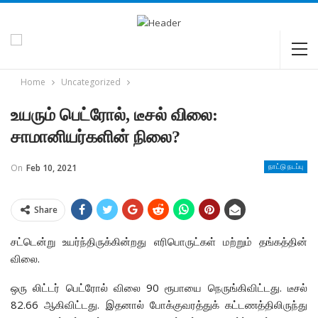
Home
Uncategorized
உயரும் பெட்ரோல், டீசல் விலை:
சாமானியர்களின் நிலை?
On
Feb 10, 2021
நாட்டு நடப்பு
Share
சட்டென்று உயர்ந்திருக்கின்றது எரிபொருட்கள் மற்றும் தங்கத்தின்
விலை.
ஒரு லிட்டர் பெட்ரோல் விலை 90 ரூபாயை நெருங்கிவிட்டது. டீசல்
82.66 ஆகிவிட்டது. இதனால் போக்குவரத்துக் கட்டணத்திலிருந்து