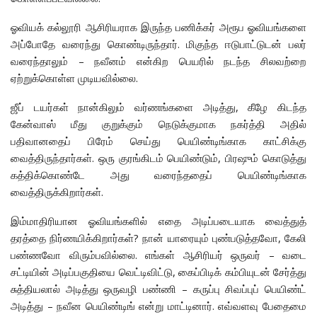
ஓவியக் கல்லூரி ஆசிரியராக இருந்த பணிக்கர் அரூப ஓவியங்களை
அப்போதே வரைந்து கொண்டிருந்தார். மிகுந்த ஈடுபாட்டுடன் பலர்
வரைந்தாலும் – நவீனம் என்கிற பெயரில் நடந்த சிலவற்றை
ஏற்றுக்கொள்ள முடியவில்லை.
ஜீப் டயர்கள் நான்கிலும் வர்ணங்களை அடித்து, கீழே கிடந்த
கேன்வாஸ் மீது குறுக்கும் நெடுக்குமாக நகர்த்தி அதில்
பதிவானதைப் பிரேம் செய்து பெயிண்டிங்காக காட்சிக்கு
வைத்திருந்தார்கள். ஒரு குரங்கிடம் பெயிண்டும், பிரஷும் கொடுத்து
கத்திக்கொண்டே அது வரைந்ததைப் பெயிண்டிங்காக
வைத்திருக்கிறார்கள்.
இம்மாதிரியான ஓவியங்களில் எதை அடிப்படையாக வைத்துத்
தரத்தை நிர்ணயிக்கிறார்கள்? நான் யாரையும் புண்படுத்தவோ, கேலி
பண்ணவோ விரும்பவில்லை. எங்கள் ஆசிரியர் ஒருவர் – வடை
சட்டியின் அடிப்பகுதியை வெட்டிவிட்டு, கைப்பிடிக் கம்பியுடன் சேர்த்து
சுத்தியலால் அடித்து ஒருவழி பண்ணி – கருப்பு சிவப்புப் பெயிண்ட்
அடித்து – நவீன பெயிண்டிங் என்று மாட்டினார். எவ்வளவு பேதைமை