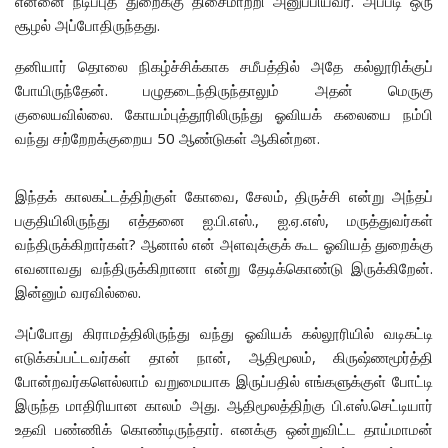
என்னை நடிப்புத் துறைக்கு திசைமாற்றி அனுப்பியவர். அப்படி ஒரு
சூழல் அப்போதிருந்தது.
தனியார் தொலை நிகழ்ச்சிக்காக சமீபத்தில் அதே கல்லூரிக்குப்
போயிருந்தேன். பழுதடைந்திருந்தாலும் அதன் மெருகு
குலையவில்லை. கோயம்புத்தூரிலிருந்து ஓவியக் கலையை நம்பி
வந்து சற்றேறக்குறைய 50 ஆண்டுகள் ஆகின்றன.
இந்தக் காலகட்டத்திற்குள் கோவை, சேலம், திருச்சி என்று அந்தப்
பகுதியிலிருந்து எத்தனை ஐ.பி.எஸ்., ஐ.ஏ.எஸ், மருத்துவர்கள்
வந்திருக்கிறார்கள்? ஆனால் என் அளவுக்குக் கூட ஓவியத் துறைக்கு
எவனாவது வந்திருக்கிறானா என்று தேடிக்கொண்டு இருக்கிறேன்.
இன்னும் வரவில்லை.
அப்போது கிராமத்திலிருந்து வந்து ஓவியக் கல்லூரியில் வடிகட்டி
எடுக்கப்பட்டவர்கள் தான் நான், ஆதிமூலம், கிருஷ்ணமூர்த்தி
போன்றவர்களெல்லாம் வறுமையாக இருப்பதில் எங்களுக்குள் போட்டி
இருந்த மாதிரியான காலம் அது. ஆதிமூலத்திற்கு பி.எஸ்.செட்டியார்
உதவி பண்ணிக் கொண்டிருந்தார். எனக்கு ஒன்றுவிட்ட தாய்மாமன்