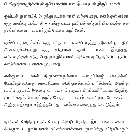
பி.கிருஷ்ணமூர்த்தியும் ஒரே மாதிரியான இயல்புடன் இருப்பார்கள்.
ஓவியத் துறையில் இருந்து நடிக்க நான் வந்தபோது, எனக்குள் ஏதோ
ஒரு உணர்வு உண்டாகி – என்னுடைய ஓவியக் கல்லூரியில் படித்த சக
நண்பர்களை – வரைந்துக் கொண்டிருந்தேன்.
ஒவ்வொருவருக்கும் ஒரு விதமான கையெழுத்து அமைகிறமாதிரி
அவரவர்க்கென்று ஒரு விதமான ஓவிய பாணி இருந்தது.
எங்களுக்குள் எந்த பேதமும் இல்லாமல் அவ்வளவு நெருங்கிப் பழகிய
வாழ்க்கையை மறக்க முடியாது.
என்னுடைய மகள் திருமணத்துக்காக அழைப்பிதழ் கொடுக்கப்
போயிருந்தபோது கடைசியாக ஆதிமூலத்தைப் பார்த்தேன். அதற்கு
முன்பு குமுதம் இதழை வாராவாரம் ஒருவர் சிறப்பாசிரியராக இருந்து
தயாரித்துக் கொண்டிருந்தபோது – நானும் தயாரித்த நேரத்தில் –
ஆதிமூலத்தைச் சந்தித்தபோது – என்னை வரைந்து கொடுத்தார்.
நாங்கள் சேர்ந்து படித்தபோது அவரிடமிருந்த இயல்பான குணம் –
அவருடைய ஓவியங்கள் லட்சக்கணக்கான ரூபாய்க்கு விற்றபோதும்