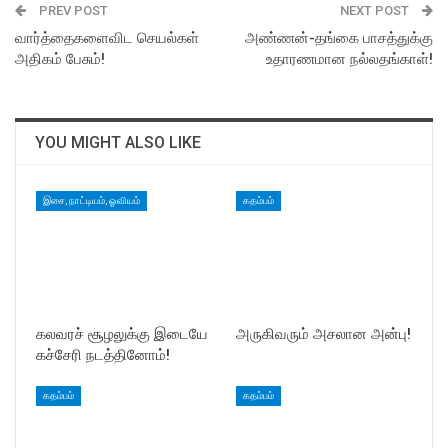
PREV POST
NEXT POST
வார்த்தைகளைவிட செயல்கள்
அண்ணன்-தங்கை பாசத்துக்கு
அதிகம் பேசும்!
உதாரணமான நல்லதங்காள்!
YOU MIGHT ALSO LIKE
இசை, நாட்டியம், ஓவியம்
கதம்பம்
கலவரச் சூழலுக்கு இடையே
அருகிவரும் அசலான அன்பு!
கச்சேரி நடத்தினோம்!
கதம்பம்
கதம்பம்