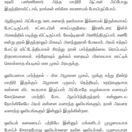
உதவி பண்ணினார். அந்த மாதிரி ஆட்கள் அப்போது
இருந்திராவிட்டால், நாங்கள் எங்கோ காணாமல் போயிருப்போம்.
ஆதிமூலம் அப்போது உடைகளைத் தளர்வாக இல்லாமல் இருக்கமாகப்
போட்டிருப்பார். சட்டையின் கைப்பகுதியை இரண்டரை இன்ச்
அகலத்தில் மடித்து விட்டிருப்பார். வேஷ்டிதான் அணிந்திருப்பார். கணீர்
என்று குரல் இருந்தாலும் மிகவும் அளந்துதான் பேசுவார். அவர் சத்தம்
போட்டு விட்டேத்தியாகச் சிரத்து நான் பார்த்ததில்லை. ரொம்பவும்
நிதானமானவர். சந்தோஷம் துக்கம் எதையும் மிகையாக காட்டிக்
கொள்ளாத ஸ்படிகம் என முகம் அவருக்கு.
ஓவியனாக பார்த்தால் – மிக அழகான முகம், மூக்கு சற்று நீண்டு
மாதிரி இருக்கும். அழகான புருவம், நெற்றியும், உதடுகளுமாக
என்னை விட உயரமாக இருப்பார். அப்போதே வழக்கமாக வரையும்
கோடுகளை மாற்றிப் போட ஆரம்பித்திருந்தார். என்னுடைய
நோக்கிலேயே அவர் என்னை வரைந்த ஓவியங்களும், நான் அவரை
வரைந்த ஓவியங்களும் இன்னும் இருக்கின்றன.
ஒவியக் கலையைப் பற்றியே இன்னும் மக்களிடம் முழுமையாக
போய்ச் சேராதபோது ஓவியர்களை நவீன ஓவியர்கள், பழமையான