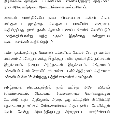
இழக்காமல் தன்னுடைய பாணியில் பண்ணியிருந்தார் ஆதிமூலம்.
நான் அதே காந்தியை அகாடமிக்கலாக பண்ணினேன்.
வரையும் காலத்திலேயே நல்ல திறமையான மனிதர் அவர்.
என்னுடைய முகத்தை அவருடைய பாணியில் வரைவார்.
அதிலிருப்பது நான் தான். ஆனால் புகைப்படங்களில் வெளிப்படும்
முகத்தைப்போன்று அந்த உருவம் இருக்காது. என்னுடைய
அடையாளங்கள் அதில் தெரியும்.
நவீன ஓவியத்திற்குப் போனால் மக்களிடம் போய்ச் சேராது என்கிற
எண்ணம் அப்போது எனக்கு இருந்தது. நவீன ஓவியத்தில் நுட்பங்கள்
இருக்கலாம். நிறைய அர்த்தங்கள் இருக்கலாம். அதேசமயம்
மக்களிடம் போய் சேராவிட்டால் என்ன பயன்? ஆதிமூலம் அதிகமாக
மக்களிடம் போய்ச் சேர்ந்தது பத்திரிகைகளின் மூலம்தான்.
தமிழ்நாட்டு கிராமப்புறத்தில் நாம் பார்த்த அதே சுடுமண்
சிற்பங்களையும், அய்யனார் சிலைகளையும் கோடுகளுக்குள்
கொண்டு வந்த ஆதிமூலம், அதை ஒரு கட்டத்தில் விட்டுவிட்டு
உருவங்களற்ற வர்ணச் சேர்க்கையிலான அரூப ஓவிய வெளிக்குள்
அவர் சென்று அடைந்திருப்பது அவருடைய வளர்ச்சியைப்