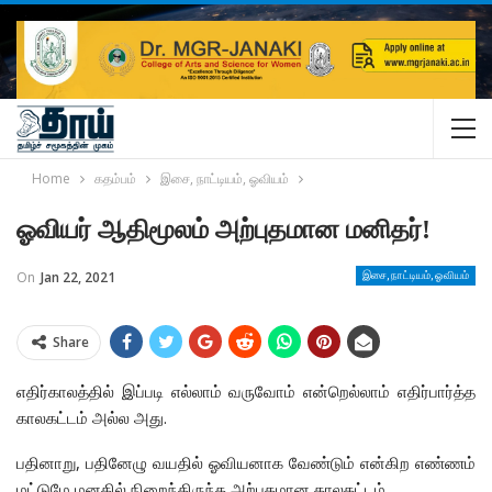
Home
கதம்பம்
இசை, நாட்டியம், ஓவியம்
ஓவியர் ஆதிமூலம் அற்புதமான மனிதர்!
On
Jan 22, 2021
இசை, நாட்டியம், ஓவியம்
Share
எதிர்காலத்தில் இப்படி எல்லாம் வருவோம் என்றெல்லாம் எதிர்பார்த்த
காலகட்டம் அல்ல அது.
பதினாறு, பதினேழு வயதில் ஓவியனாக வேண்டும் என்கிற எண்ணம்
மட்டுமே மனதில் நிறைந்திருந்த அற்புதமான காலகட்டம்.