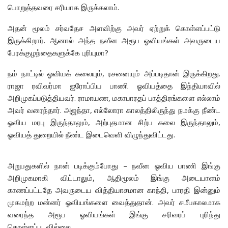
பொறுத்தவரை சரியாக இருக்கலாம்.
அதன் மூலம் சர்வதேச அளவிற்கு அவர் ஏற்றுக் கொள்ளப்பட்டு
இருக்கிறார். ஆனால் அந்த நவீன அரூப ஓவியங்கள் அவருடைய
பேரக்குழந்தைகளுக்கே புரியுமா?
நம் நாட்டில் ஓவியக் கலையும், ரசனையும் அப்படிதான் இருக்கிறது.
ராஜா ரவிவர்மா ஐரோப்பிய பாணி ஓவியத்தை இந்தியாவில்
அறிமுகப்படுத்தியவர். ராமாயண, மகாபாரதப் பாத்திரங்களை எல்லாம்
அவர் வரைந்தார். அஜந்தா, எல்லோரா காலத்திலிருந்து நமக்கு நீண்ட
ஓவிய மரபு இருந்தாலும், அற்புதமான சிற்ப கலை இருந்தாலும்,
ஓவியத் துறையில் நீண்ட இடைவெளி விழுந்துவிட்டது.
அறுபதுகளில் நான் படிக்கும்போது – நவீன ஓவிய பாணி இங்கு
அறிமுகமாகி விட்டாலும், ஆதிமூலம் இங்கு அடையாளம்
காணப்பட்டதே அவருடைய வித்தியாசமான காந்தி, பாரதி இன்னும்
முகமற்ற மன்னர் ஓவியங்களை வைத்துதான். அவர் சமீபகாலமாக
வரைந்த அரூப ஓவியங்கள் இங்கு சரிவரப் புரிந்து
கொள்ளப்படவில்லை.