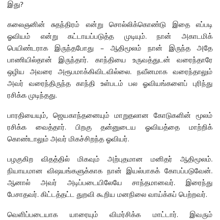
இது?
கலைஞனின் சுதந்திரம் என்று சொல்லிக்கொண்டு இதை எப்படி
ஓவியம் என்று கட்டாயப்படுத்த முடியும். நான் அகாடமிக்
பெயிண்டராக இருந்தபோது – ஆதிமூலம் நான் இருந்த அதே
பாணியில்தான் இருந்தார். காந்தியை உருவத்துடன் வரைந்தாரே
ஒழிய அவரை அரூபமாக்கிவிடவில்லை. நவீனமாக வரைந்தாலும்
அவர் வரைந்திருந்த காந்தி உள்படம் பல ஓவியங்களைப் புரிந்து
ரசிக்க முடிந்தது.
பாரதியையும், ஜெயகாந்தனையும் மாறுதலான கோடுகளின் மூலம்
ரசிக்க வைத்தார். பிறகு தன்னுடைய ஓவியத்தை மாற்றிக்
கொண்டாலும் அவர் மிகச்சிறந்த ஓவியர்.
பழகுகிற விதத்தில் மிகவும் அற்புதமான மனிதர் ஆதிமூலம்.
நியாயமான விஷயங்களுக்காக நான் இயல்பாகக் கோபப்படுவேன்.
ஆனால் அவர் அடிப்படையிலேயே சாந்தமானவர். இரைந்து
பேசாதவர். கிட்டத்தட்ட துறவி கூறிய மனநிலை வாய்க்கப் பெற்றவர்.
வெளிப்படையாக யாரையும் விமர்சிக்க மாட்டார். இவரும்