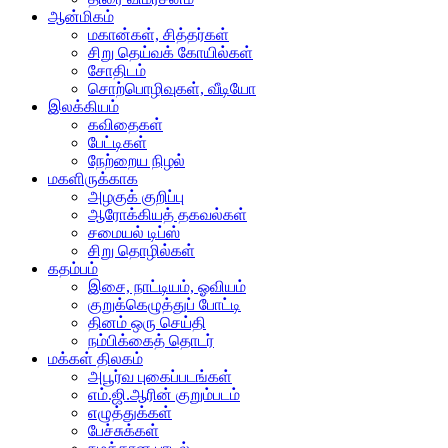
ஆன்மிகம்
மகான்கள், சித்தர்கள்
சிறு தெய்வக் கோயில்கள்
சோதிடம்
சொற்பொழிவுகள், வீடியோ
இலக்கியம்
கவிதைகள்
பேட்டிகள்
நேற்றைய நிழல்
மகளிருக்காக
அழகுக் குறிப்பு
ஆரோக்கியத் தகவல்கள்
சமையல் டிப்ஸ்
சிறு தொழில்கள்
கதம்பம்
இசை, நாட்டியம், ஓவியம்
குறுக்கெழுத்துப் போட்டி
தினம் ஒரு செய்தி
நம்பிக்கைத் தொடர்
மக்கள் திலகம்
அபூர்வ புகைப்படங்கள்
எம்.ஜி.ஆரின் குறும்படம்
எழுத்துக்கள்
பேச்சுக்கள்