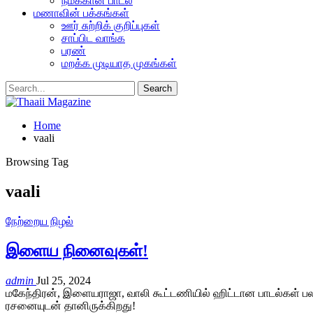
நமக்கான பாடல்
மணாவின் பக்கங்கள்
ஊர் சுற்றிக் குறிப்புகள்
சாப்பிட வாங்க
பரண்
மறக்க முடியாத முகங்கள்
Home
vaali
Browsing Tag
vaali
நேற்றைய நிழல்
இளைய நினைவுகள்!
admin
Jul 25, 2024
மகேந்திரன், இளையராஜா, வாலி கூட்டணியில் ஹிட்டான பாடல்கள் பல
ரசனையுடன் தானிருக்கிறது!