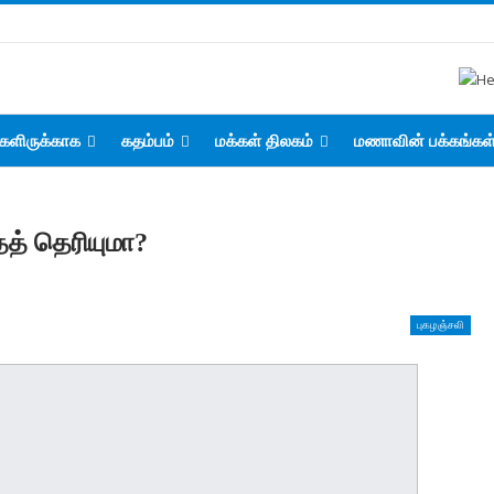
களிருக்காக
கதம்பம்
மக்கள் திலகம்
மணாவின் பக்கங்கள
த் தெரியுமா?
புகழஞ்சலி