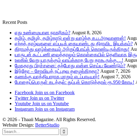
Recent Posts
எது உண்மையான நாகரிகம்?
August 8, 2026
தமிழ், தமிழர், தமிழ்நாடு என்று வாழ்ந்த க.ப.அறவாணன்!
Augu
ஏற்றத் தாழ்வுகளை எப்படிக் கையாண்டது திராவிட இயக்கம்?
A
கிராமத்து வாழ்க்கையும் அற்றுப்போய்க் கொண்டிருக்கிறது!
Aug
யாருடன் கூட்டணி வைத்தாலும் கொள்கையில் தெளிவாக இருக்
உலகில் வேறு யாருக்கும் வாய்க்காத பேறு தாகூருக்கு…!
Augus
மேகதாது பிரச்சனை: தற்போது என்ன செய்ய வேண்டும்?
Augu
இந்தோ – சோவியத் நட்புறவு தழைக்கிறதா?
August 7, 2026
கணக்கு வாத்தியாராக மாறும் எடப்பாடியார்!
August 7, 2026
போதைப்பொருள் கடத்தல்: துப்புக் கொடுத்தால் ரூ.950 கோடி!
Facebook
Join us on Facebook
Twitter
Join us on Twitter
Youtube
Join us on Youtube
Instagram
Join us on Instagram
© 2026 - Thaaii Magazine. All Rights Reserved.
Website Design:
BetterStudio