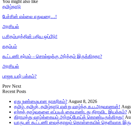
You might also like
தமிழ்நாடு
பேச்சின் எல்லை எதுவரை…!
அரசியல்
ப.சிதம்பரத்தின் புதிய ஒப்பீடு!
கதம்பம்
கூட்டணி தர்மம் – சொல்லுக்கு அர்த்தம் இருக்கிறதா?
அரசியல்
பாஜக யார் பக்கம்?
Prev
Next
Recent Posts
எது உண்மையான நாகரிகம்?
August 8, 2026
தமிழ், தமிழர், தமிழ்நாடு என்று வாழ்ந்த க.ப.அறவாணன்!
Augu
ஏற்றத் தாழ்வுகளை எப்படிக் கையாண்டது திராவிட இயக்கம்?
A
கிராமத்து வாழ்க்கையும் அற்றுப்போய்க் கொண்டிருக்கிறது!
Aug
யாருடன் கூட்டணி வைத்தாலும் கொள்கையில் தெளிவாக இருக்