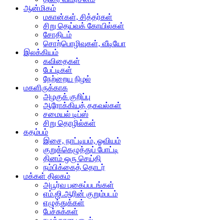
ஆன்மிகம்
மகான்கள், சித்தர்கள்
சிறு தெய்வக் கோயில்கள்
சோதிடம்
சொற்பொழிவுகள், வீடியோ
இலக்கியம்
கவிதைகள்
பேட்டிகள்
நேற்றைய நிழல்
மகளிருக்காக
அழகுக் குறிப்பு
ஆரோக்கியத் தகவல்கள்
சமையல் டிப்ஸ்
சிறு தொழில்கள்
கதம்பம்
இசை, நாட்டியம், ஓவியம்
குறுக்கெழுத்துப் போட்டி
தினம் ஒரு செய்தி
நம்பிக்கைத் தொடர்
மக்கள் திலகம்
அபூர்வ புகைப்படங்கள்
எம்.ஜி.ஆரின் குறும்படம்
எழுத்துக்கள்
பேச்சுக்கள்