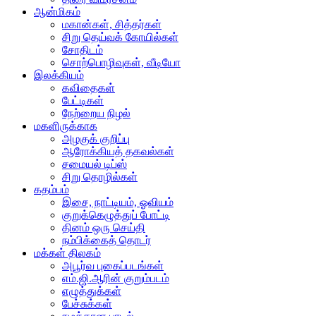
ஆன்மிகம்
மகான்கள், சித்தர்கள்
சிறு தெய்வக் கோயில்கள்
சோதிடம்
சொற்பொழிவுகள், வீடியோ
இலக்கியம்
கவிதைகள்
பேட்டிகள்
நேற்றைய நிழல்
மகளிருக்காக
அழகுக் குறிப்பு
ஆரோக்கியத் தகவல்கள்
சமையல் டிப்ஸ்
சிறு தொழில்கள்
கதம்பம்
இசை, நாட்டியம், ஓவியம்
குறுக்கெழுத்துப் போட்டி
தினம் ஒரு செய்தி
நம்பிக்கைத் தொடர்
மக்கள் திலகம்
அபூர்வ புகைப்படங்கள்
எம்.ஜி.ஆரின் குறும்படம்
எழுத்துக்கள்
பேச்சுக்கள்