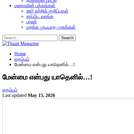
நமக்கான பாடல்
மணாவின் பக்கங்கள்
ஊர் சுற்றிக் குறிப்புகள்
சாப்பிட வாங்க
பரண்
மறக்க முடியாத முகங்கள்
Home
கதம்பம்
மேன்மை என்பது யாதெனில்…!
மேன்மை என்பது யாதெனில்…!
கதம்பம்
Last updated
May 15, 2026