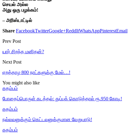
செயல் அல்ல
அது ஒரு பழக்கம்!
– அரிஸ்டாட்டில்
Share
Facebook
Twitter
Google+
ReddIt
WhatsApp
Pinterest
Email
Prev Post
யார் சிறந்த மனிதன்?
Next Post
ஏறத்தாழ 800 நாட்களுக்கு மேல்…!
You might also like
கதம்பம்
போதைப்பொருள் கடத்தல்: துப்புக் கொடுத்தால் ரூ.950 கோடி!
கதம்பம்
நல்லவனுக்கும் கெட்டவனுக்குமான வேறுபாடு!
கதம்பம்