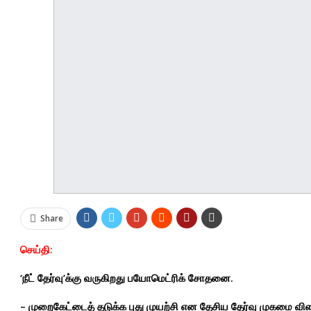
Share
செய்தி:
‘நீட் தேர்வு’க்கு வருகிறது பயோமெட்ரிக் சோதனை.
– முறைகேட்டைத் தடுக்க புது முயற்சி என தேசிய தேர்வு முகமை விள