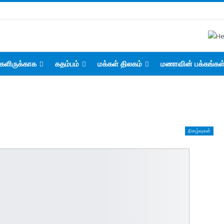
களிருக்காக
கதம்பம்
மக்கள் திலகம்
மணாவின் பக்கங்கள
நிகழ்வுகள்