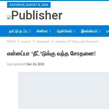
SATURDAY, AUGUST 8, 2026
நாட்டு நடப்பு
சினிமா
ஆன்மிகம்
இலக்கியம்
ம
Home
கதம்பம்
நிகழ்வுகள்
என்னப்பா ‘நீட்’டுக்கு வந்த சோதனை!
என்னப்பா ‘நீட்’டுக்கு வந்த சோதனை!
Last updated
Dec 24, 2025