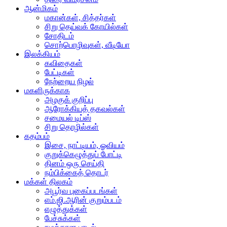
ஆன்மிகம்
மகான்கள், சித்தர்கள்
சிறு தெய்வக் கோயில்கள்
சோதிடம்
சொற்பொழிவுகள், வீடியோ
இலக்கியம்
கவிதைகள்
பேட்டிகள்
நேற்றைய நிழல்
மகளிருக்காக
அழகுக் குறிப்பு
ஆரோக்கியத் தகவல்கள்
சமையல் டிப்ஸ்
சிறு தொழில்கள்
கதம்பம்
இசை, நாட்டியம், ஓவியம்
குறுக்கெழுத்துப் போட்டி
தினம் ஒரு செய்தி
நம்பிக்கைத் தொடர்
மக்கள் திலகம்
அபூர்வ புகைப்படங்கள்
எம்.ஜி.ஆரின் குறும்படம்
எழுத்துக்கள்
பேச்சுக்கள்