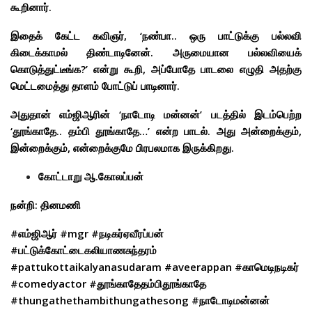
கூறினார்.
இதைக் கேட்ட கவிஞர், ‘நண்பா.. ஒரு பாட்டுக்கு பல்லவி
கிடைக்காமல் திண்டாடினேன். அருமையான பல்லவியைக்
கொடுத்துட்டீங்க?’ என்று கூறி, அப்போதே பாடலை எழுதி அதற்கு
மெட்டமைத்து தாளம் போட்டுப் பாடினார்.
அதுதான் எம்ஜிஆரின் ‘நாடோடி மன்னன்’ படத்தில் இடம்பெற்ற
‘தூங்காதே.. தம்பி தூங்காதே…’ என்ற பாடல். அது அன்றைக்கும்,
இன்றைக்கும், என்றைக்குமே பிரபலமாக இருக்கிறது.
கோட்டாறு ஆ.கோலப்பன்
நன்றி: தினமணி
#எம்ஜிஆர் #mgr #நடிகர்ஏவீரப்பன்
#பட்டுக்கோட்டைகலியாணசுந்தரம்
#pattukottaikalyanasudaram #aveerappan #காமெடிநடிகர்
#comedyactor #தூங்காதேதம்பிதூங்காதே
#thungathethambithungathesong #நாடோடிமன்னன்