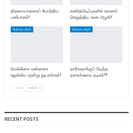
திறமையாளரைப் போற்றிய
கண்டுபிடிப்புகளில் கவனம்
பண்பாளர்!
செலுத்திய உலக அழகி!
நேற்றைய நிழல்
நேற்றைய நிழல்
மெல்லிசை மன்னரை
நாகேஷுக்குப் பிடித்த
உலுக்கிய மூன்று துயரங்கள்!
நகைச்சுவை நடிகர்!?
PREV
NEXT
RECENT POSTS