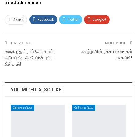
#nadodimannan
Share
Facebook
Twitter
Google+
ReddIt
WhatsApp
Pinterest
PREV POST
Email
NEXT POST
வருகிறது ட்ரம்ப் மொபைல்:
வெற்றியின் ரகசியம் உங்கள்
அமெரிக்க அதிபரின் புதிய
கையில்!
பிசினஸ்!
YOU MIGHT ALSO LIKE
நேற்றைய நிழல்
நேற்றைய நிழல்