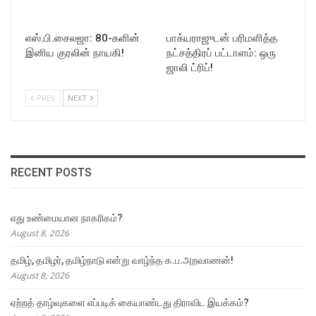
எஸ்.பி.சைலஜா: 80-களின்
பாக்யராஜுடன் பரிமளித்த
இனிய குரலின் நாயகி!
நட்சத்திரப் பட்டாளம்: ஒரு
ஜாலி ட்ரிப்!
PREV
NEXT
RECENT POSTS
எது உண்மையான நாகரிகம்?
August 8, 2026
தமிழ், தமிழர், தமிழ்நாடு என்று வாழ்ந்த க.ப.அறவாணன்!
August 8, 2026
ஏற்றத் தாழ்வுகளை எப்படிக் கையாண்டது திராவிட இயக்கம்?