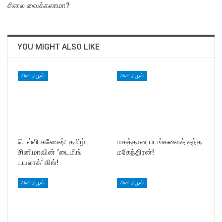
சிலை வைக்கலாமா?
YOU MIGHT ALSO LIKE
சினி நியூஸ்
சினி நியூஸ்
டெல்லி கணேஷ்: தமிழ்
மகத்தான படங்களைத் தந்த
சினிமாவின் ‘டைமிங்
மகேந்திரன்!
டயலாக்’ கிங்!
சினி நியூஸ்
சினி நியூஸ்