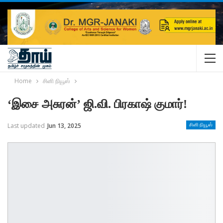
Home
சினி நியூஸ்
‘இசை அசுரன்’ ஜி.வி. பிரகாஷ் குமார்!
Last updated
Jun 13, 2025
சினி நியூஸ்