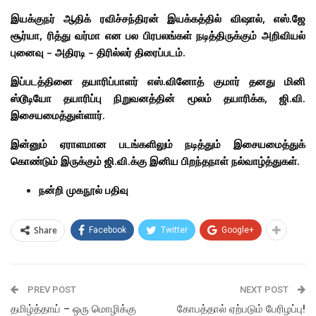
இயக்குநர் ஆதிக் ரவிச்சந்திரன் இயக்கத்தில் விஷால், எஸ்.ஜே
சூர்யா, ரித்து வர்மா என பல பிரபலங்கள் நடித்திருக்கும் அறிவியல்
புனைவு – அதிரடி – திரில்லர் திரைப்படம்.
இப்படத்தினை தயாரிப்பாளர் எஸ்.வினோத் குமார் தனது மினி
ஸ்டூடியோ தயாரிப்பு நிறுவனத்தின் மூலம் தயாரிக்க, ஜி.வி.
இசையமைத்துள்ளார்.
இன்னும் ஏராளமான படங்களிலும் நடித்தும் இசையமைத்துக்
கொண்டும் இருக்கும் ஜி.வி.க்கு இனிய பிறந்தநாள் நல்வாழ்த்துகள்.
நன்றி முகநூல் பதிவு
Share
Facebook
Twitter
Google+
PREV POST
NEXT POST
தமிழ்த்தாய் – ஒரு மொழிக்கு
கோபத்தால் ஏற்படும் பேரிழப்பு!