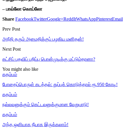
– பாவ்லோ கொய்லோ
Share
Facebook
Twitter
Google+
ReddIt
WhatsApp
Pinterest
Email
Prev Post
அநீதி தரும் அமைதிக்குப் பழகிய மனிதன்!
Next Post
கட்சிப் பதவிப் பறிப்பு பொன்முடிக்கு மட்டும்தானா?
You might also like
கதம்பம்
போதைப்பொருள் கடத்தல்: துப்புக் கொடுத்தால் ரூ.950 கோடி!
கதம்பம்
நல்லவனுக்கும் கெட்டவனுக்குமான வேறுபாடு!
கதம்பம்
அந்த ஒளியாக நீயாக இருக்கலாம்!