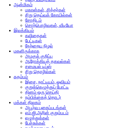
ஆன்மிகம்
மகான்கள், சித்தர்கள்
சிறு தெய்வக் கோயில்கள்
சோதிடம்
சொற்பொழிவுகள், வீடியோ
இலக்கியம்
கவிதைகள்
பேட்டிகள்
நேற்றைய நிழல்
மகளிருக்காக
அழகுக் குறிப்பு
ஆரோக்கியத் தகவல்கள்
சமையல் டிப்ஸ்
சிறு தொழில்கள்
கதம்பம்
இசை, நாட்டியம், ஓவியம்
குறுக்கெழுத்துப் போட்டி
தினம் ஒரு செய்தி
நம்பிக்கைத் தொடர்
மக்கள் திலகம்
அபூர்வ புகைப்படங்கள்
எம்.ஜி.ஆரின் குறும்படம்
எழுத்துக்கள்
பேச்சுக்கள்