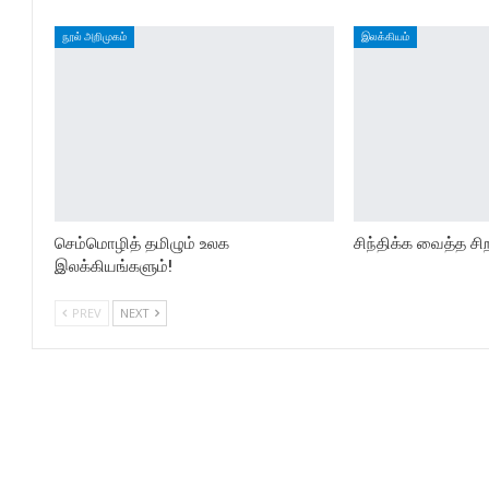
நூல் அறிமுகம்
இலக்கியம்
செம்மொழித் தமிழும் உலக
சிந்திக்க வைத்த சிற
இலக்கியங்களும்!
PREV
NEXT