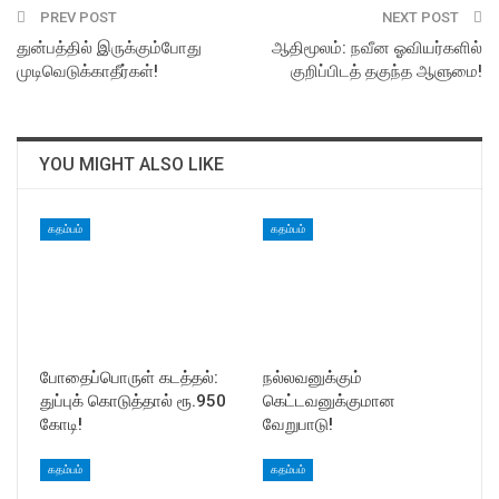
PREV POST
NEXT POST
துன்பத்தில் இருக்கும்போது
ஆதிமூலம்: நவீன ஓவியர்களில்
முடிவெடுக்காதீர்கள்!
குறிப்பிடத் தகுந்த ஆளுமை!
YOU MIGHT ALSO LIKE
கதம்பம்
கதம்பம்
போதைப்பொருள் கடத்தல்:
நல்லவனுக்கும்
துப்புக் கொடுத்தால் ரூ.950
கெட்டவனுக்குமான
கோடி!
வேறுபாடு!
கதம்பம்
கதம்பம்