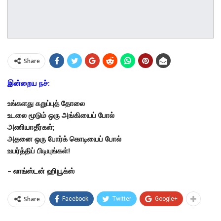
Share
இன்றைய நச்:
உங்களது கறுப்புத் தோலை
உடலை மூடும் ஒரு அங்கியைப் போல்
அணியாதீர்கள்;
அதனை ஒரு போர்க் கொடியைப் போல்
உயர்த்திப் பிடியுங்கள்!
– லாங்ஸ்டன் ஹியூக்ஸ்
Share
Facebook
Twitter
Google+