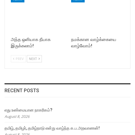
அந்த ஒளியாக நீயாக
நமக்கான வாழ்க்கையை
இருக்கலாம்!
வாழ்வோம்!
PREV
NEXT
RECENT POSTS
எது உண்மையான நாகரிகம்?
August 8, 2026
தமிழ், தமிழர், தமிழ்நாடு என்று வாழ்ந்த க.ப.அறவாணன்!
August 8, 2026