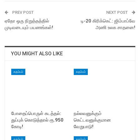
PREV POST
NEXT POST
ஏதோ ஒரு நிறுத்தத்தில்
டி-20 கிரிக்கெட்: ஜிம்பாப்வே
முடிவடையும் பயணங்கள்!
அணி உலக சாதனை!
YOU MIGHT ALSO LIKE
கதம்பம்
கதம்பம்
போதைப்பொருள் கடத்தல்:
நல்லவனுக்கும்
துப்புக் கொடுத்தால் ரூ.950
கெட்டவனுக்குமான
கோடி!
வேறுபாடு!
கதம்பம்
கதம்பம்