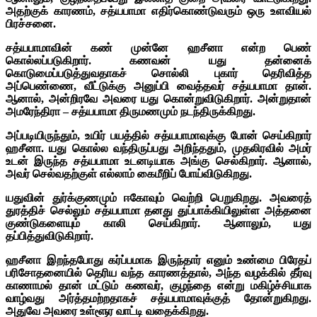
அதற்குக் காரணம், சத்யபாமா எதிர்கொண்டுவரும் ஒரு உளவியல்
பிரச்சனை.
சத்யபாமாவின் கண் முன்னே ஹசீனா என்ற பெண்
கொல்லப்படுகிறார். கணவன் யது தன்னைக்
கொடுமைப்படுத்துவதாகச் சொல்லி புகார் தெரிவித்த
அப்பெண்ணை, வீட்டுக்கு அனுப்பி வைத்தவர் சத்யபாமா தான்.
ஆனால், அன்றிரவே அவரை யது கொன்றுவிடுகிறார். அன்றுதான்
அமரேந்திரா – சத்யபாமா திருமணமும் நடந்திருக்கிறது.
அப்படியிருந்தும், உயிர் பயத்தில் சத்யபாமாவுக்கு போன் செய்கிறார்
ஹசீனா. யது கொல்ல வந்திருப்பது அறிந்ததும், முதலிரவில் அமர்
உடன் இருந்த சத்யபாமா உடனடியாக அங்கு செல்கிறார். ஆனால்,
அவர் செல்வதற்குள் எல்லாம் கைமீறிப் போய்விடுகிறது.
யதுவின் துர்க்குணமும் ஈகோவும் வெற்றி பெறுகிறது. அவரைத்
துரத்திச் செல்லும் சத்யபாமா தனது துப்பாக்கியிலுள்ள அத்தனை
குண்டுகளையும் காலி செய்கிறார். ஆனாலும், யது
தப்பித்துவிடுகிறார்.
ஹசீனா இறந்தபோது கர்ப்பமாக இருந்தார் எனும் உண்மை பிரேதப்
பரிசோதனையில் தெரிய வந்த காரணத்தால், அந்த வழக்கில் தீர்வு
காணாமல் தான் மட்டும் கணவர், குழந்தை என்று மகிழ்ச்சியாக
வாழ்வது அர்த்தமற்றதாகச் சத்யபாமாவுக்குத் தோன்றுகிறது.
அதுவே அவரை உள்ளூர வாட்டி வதைக்கிறது.