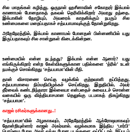
சில மாதங்கள் கழித்து, ஒருநாள் ஹசீனாவின் சகோதரர் இக்பால்
காணாமல் போனதாகத் தகவல் தெரிவிக்கிறார் அவரது தந்தை.
இக்பாலின் தோழியும், அவரைக் காதலிக்கும் நபரும் சில
உண்மைகளை மறைப்பதாகச் சத்யபாமாவுக்குத் தோன்றுகிறது.
அதேநேரத்தில், இக்பால் காணாமல் போனதன் பின்னணியில் யது
இருப்பதாகவும் சில சான்றுகள் கிடைக்கின்றன.
உண்மையில் என்ன நடந்தது? இக்பால் என்ன ஆனார்? யது
எங்கிருக்கிறார் என்ற கேள்விகளுக்கான பதில்களை ‘த்ரில்’ உடன்
நமக்குச் சொல்கிறது ‘சத்யபாமா’வின் மீதி.
தான் விசாரணை செய்த வழக்கில் குற்றவாளி தப்பித்தது,
சத்யபாமாவை நிம்மதியிழக்கச் செய்கிறது. இறுதியில், அவர்
தீர்வைக் கண்டறிந்தாரா இல்லையா என்பதைச் சுவைபடச் சொன்ன
வகையில் ஒரு வித்தியாசமான தெலுங்கு படமாகத் திகழ்கிறது
‘சத்யபாமா’.
காஜல் ரசிகர்களுக்கானது..!
‘சத்யபாமா’வில் அழகாகவும், அதேநேரத்தில் ஆக்ரோஷமாகவும்
தோன்றியுள்ளார் காஜல் அகர்வால். வழக்கமாக இந்திய ‘பார்பி’
பொம்மை போல அவர் வந்து போன படங்களை ஒப்பிட்டால், இப்படம்