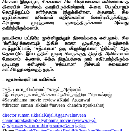
சிக்கலா இருவரும், சிக்கலான சில விஷயங்களை எளிமையாகத்
திரையில் சொல்லத் தவறியிருக்கின்றனர். அவை பெரும்பாலும்
தொழில்நுட்பம் சார்ந்ததாக இருக்கின்றன. அதனால், சில
குழப்பங்களை ரசிகர்கள் எதிர்கொள்ள வேண்டியிருக்கிறது.
அவற்றை முடிந்தவரை குறைத்திருக்கலாம் அல்லது
தவிர்த்திருக்கலாம்.
நாயகியை மட்டுமே முன்னிறுத்தும் திரைக்கதை என்பதால், சில
‘க்ளிஷே’க்களையும் இதில் காண முடிகிறது. அவற்றைக்
கடந்துவிட்டால், ‘சத்யபாமா’ ஒரு விறுவிறுப்பான ‘த்ரில்லர்’ ஆக
தென்படும். இப்படத்தின் முடிவு சிலருக்குத் திருப்தி அளிக்காமல்
போகலாம். ஆனால், அந்த திருப்பத்தை நாம் எதிர்பார்த்திருக்க
முடியாது என்பதால் ‘சத்யபாமா’ நிச்சயம் சுவையான
காட்சியனுபவத்தைத் தரும்.
– உதயசங்கரன் பாடகலிங்கம்
#சத்யபாமா_விமர்சனம் #காஜல்_அகர்வால்
#இயக்குனர்_சுமன்_சிக்கலா #நவீன்_சந்திரா #பிரகாஷ்ராஜ்
#Satyabhama_movie_review #Kajal_Aggarwal
#director_suman_sikkala #naveen_chandra #prakashraj
director suman sikkala
Kajal Aggarwal
naveen
chandra
prakashraj
Satyabhama movie review
காஜல்
அகர்வால்
சத்யபாமா விமர்சனம்
நவீன் சந்திரா
Share
Facebook
Twitter
Google+
ReddIt
WhatsApp
Pinterest
Email