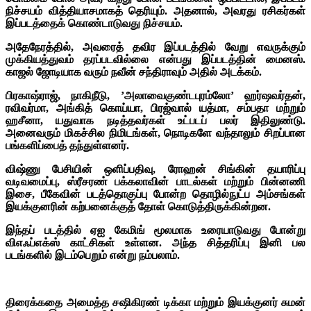
நிச்சயம் வித்தியாசமாகத் தெரியும். அதனால், அவரது ரசிகர்கள்
இப்படத்தைக் கொண்டாடுவது நிச்சயம்.
அதேநேரத்தில், அவரைத் தவிர இப்படத்தில் வேறு எவருக்கும்
முக்கியத்துவம் தரப்படவில்லை என்பது இப்படத்தின் மைனஸ்.
காஜல் ஜோடியாக வரும் நவீன் சந்திராவும் அதில் அடக்கம்.
பிரகாஷ்ராஜ், நாகிநீடு, ’அலாவைகுண்டபுரம்லோ’ ஹர்ஷவர்தன்,
ரவிவர்மா, அங்கித் கொய்யா, பிரஜ்வால் யத்மா, சம்பதா மற்றும்
ஹசீனா, யதுவாக நடித்தவர்கள் உட்படப் பலர் இதிலுண்டு.
அனைவரும் மிகச்சில நிமிடங்கள், நொடிகளே வந்தாலும் சிறப்பான
பங்களிப்பைத் தந்துள்ளனர்.
விஷ்ணு பேசியின் ஒளிப்பதிவு, ரோஹன் சிங்கின் தயாரிப்பு
வடிவமைப்பு, ஸ்ரீசரண் பக்கலாவின் பாடல்கள் மற்றும் பின்னணி
இசை, பீகேவின் படத்தொகுப்பு போன்ற தொழில்நுட்ப அம்சங்கள்
இயக்குனரின் கற்பனைக்குத் தோள் கொடுத்திருக்கின்றன.
இந்தப் படத்தில் ஏஐ கேமிங் மூலமாக உரையாடுவது போன்று
விஎஃப்எக்ஸ் காட்சிகள் உள்ளன. அந்த சித்தரிப்பு இனி பல
படங்களில் இடம்பெறும் என்று நம்பலாம்.
திரைக்கதை அமைத்த சஷிகிரண் டிக்கா மற்றும் இயக்குனர் சுமன்