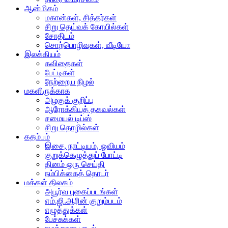
ஆன்மிகம்
மகான்கள், சித்தர்கள்
சிறு தெய்வக் கோயில்கள்
சோதிடம்
சொற்பொழிவுகள், வீடியோ
இலக்கியம்
கவிதைகள்
பேட்டிகள்
நேற்றைய நிழல்
மகளிருக்காக
அழகுக் குறிப்பு
ஆரோக்கியத் தகவல்கள்
சமையல் டிப்ஸ்
சிறு தொழில்கள்
கதம்பம்
இசை, நாட்டியம், ஓவியம்
குறுக்கெழுத்துப் போட்டி
தினம் ஒரு செய்தி
நம்பிக்கைத் தொடர்
மக்கள் திலகம்
அபூர்வ புகைப்படங்கள்
எம்.ஜி.ஆரின் குறும்படம்
எழுத்துக்கள்
பேச்சுக்கள்