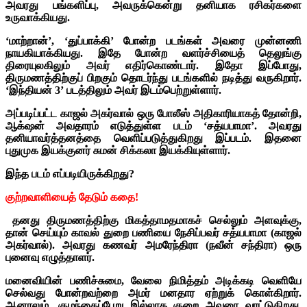
அவரது பங்களிப்பு, அவருக்கென்று தனியாக ரசிகர்களை
உருவாக்கியது.
‘மாற்றான்’, ‘துப்பாக்கி’ போன்ற படங்கள் அவரை முன்னணி
நாயகியாக்கியது. இதே போன்ற வளர்ச்சியைத் தெலுங்கு
திரையுலகிலும் அவர் எதிர்கொண்டார். இதோ இப்போது,
திருமணத்திற்குப் பிறகும் தொடர்ந்து படங்களில் நடித்து வருகிறார்.
‘இந்தியன் 3’ படத்திலும் அவர் இடம்பெற்றுள்ளார்.
அப்படிப்பட்ட காஜல் அகர்வால் ஒரு போலீஸ் அதிகாரியாகத் தோன்றி,
ஆக்‌ஷன் அவதாரம் எடுத்துள்ள படம் ‘சத்யபாமா’. அவரது
தனியாவர்த்தனத்தை வெளிப்படுத்துகிறது இப்படம். இதனை
புதுமுக இயக்குனர் சுமன் சிக்கலா இயக்கியுள்ளார்.
இந்த படம் எப்படியிருக்கிறது?
குற்றவாளியைத் தேடும் கதை!
தனது திருமணத்திற்கு மிகத்தாமதமாகச் செல்லும் அளவுக்கு,
தான் செய்யும் காவல் துறை பணியை நேசிப்பவர் சத்யபாமா (காஜல்
அகர்வால்). அவரது கணவர் அமரேந்திரா (நவீன் சந்திரா) ஒரு
புனைவு எழுத்தாளர்.
மனைவியின் பணிச்சுமை, வேலை நிமித்தம் அடிக்கடி வெளியே
செல்வது போன்றவற்றை அமர் மனதார ஏற்றுக் கொள்கிறார்.
ஆனாலும், குழந்தைப்பேறு இல்லாத குறை அவரை வாட்டுகிறது.