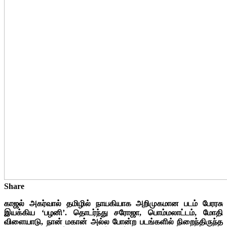
Share
காஜல் அகர்வால் தமிழில் நாயகியாக அறிமுகமான படம் பேரரசு
இயக்கிய ‘பழனி’. தொடர்ந்து சரோஜா, பொம்மலாட்டம், மோதி
விளையாடு, நான் மகான் அல்ல போன்ற படங்களில் நிறைந்திருந்த